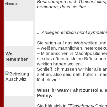
Bestrebungen nach Gleichstellun
About us
behindern, dass sie ihre...
... Anliegen einfach nicht sympath
Sie seien auf das Wohlwollen und 
– weißen, männlichen, heterosexu
– Mitmenschen in Machtposition
We
sie das nächste kleine Bröckche
remember
wirklich haben wollen.
Schließlich müssen wir hier alle 
ziehen, also seid nett, höflich, 
lächelt viel!
Wisst ihr was? Fahrt zur Hölle. I
Penny.
Sie hält sich in
"Fleischmarkt"
nich