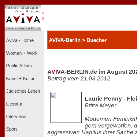
.
P
R
.
AVIVA-Berlin > Buecher
Aviva - Home
Women + Work
Public Affairs
A
V
I
V
A-BERLIN.de im August 20
Beitrag vom 21.03.2012
Kunst + Kultur
Jüdisches Leben
Laurie Penny - Fl
Literatur
Britta Meyer
Interviews
Modernen FeministI
gern vorgeworfen, d
Sport
aggressiven Habitus ihrer Sache 