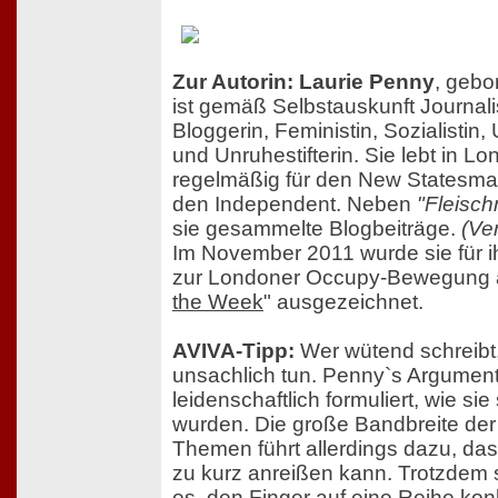
Zur Autorin: Laurie Penny
, gebo
ist gemäß Selbstauskunft Journalis
Bloggerin, Feministin, Sozialistin, 
und Unruhestifterin. Sie lebt in Lo
regelmäßig für den New Statesma
den Independent. Neben
"Fleisch
sie gesammelte Blogbeiträge.
(Ve
Im November 2011 wurde sie für ih
zur Londoner Occupy-Bewegung a
the Week
" ausgezeichnet.
AVIVA-Tipp:
Wer wütend schreibt,
unsachlich tun. Penny`s Argumen
leidenschaftlich formuliert, wie sie
wurden. Die große Bandbreite de
Themen führt allerdings dazu, dass
zu kurz anreißen kann. Trotzdem 
es, den Finger auf eine Reihe ko