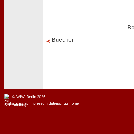
Be
Buecher
© AVIVA-Berlin 2026
suche
sitemap
impressum
datenschutz
home