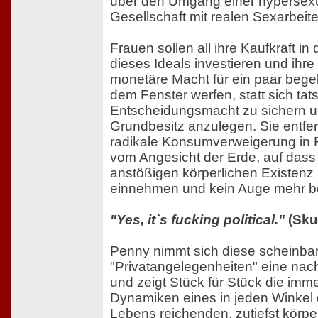
über den Umgang einer hypersexu
Gesellschaft mit realen Sexarbeit
Frauen sollen all ihre Kaufkraft in
dieses Ideals investieren und ihre 
monetäre Macht für ein paar begeh
dem Fenster werfen, statt sich tat
Entscheidungsmacht zu sichern un
Grundbesitz anzulegen. Sie entfer
radikale Konsumverweigerung in 
vom Angesicht der Erde, auf dass s
anstößigen körperlichen Existen
einnehmen und kein Auge mehr be
"Yes, it`s fucking political."
(Sku
Penny nimmt sich diese scheinba
"Privatangelegenheiten" eine nac
und zeigt Stück für Stück die imm
Dynamiken eines in jeden Winkel 
Lebens reichenden, zutiefst körpe