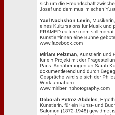
sich um die Freundschaft zwisch
Josef und dem muslimischen Yusu
Yael Nachshon Levin
, Musikerin
eines Kultursalons für Musik und 
FRAMED culture room soll monatl
Künstler*innen eine Bühne gebot
www.facebook.com
Miriam Pelzman
, Künstlerin und 
für ein Projekt mit der Fragestell
Paris. Annäherungen an Sarah Ko
dokumentierend und durch Bege
Gespräche wird sie sich der Phil
Werk annähern.
www.miriberlinphotography.com
Deborah Petroz-Abdeles
, Ergot
Künstlerin, für ein Kunst- und Buc
Salomon (1872-1948) gewidmet ist