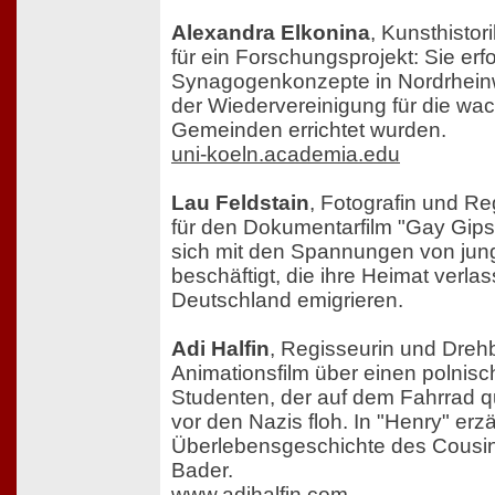
Alexandra Elkonina
, Kunsthistor
für ein Forschungsprojekt: Sie erf
Synagogenkonzepte in Nordrheinw
der Wiedervereinigung für die w
Gemeinden errichtet wurden.
uni-koeln.academia.edu
Lau Feldstain
, Fotografin und Re
für den Dokumentarfilm "Gay Gips
sich mit den Spannungen von jung
beschäftigt, die ihre Heimat verl
Deutschland emigrieren.
Adi Halfin
, Regisseurin und Drehb
Animationsfilm über einen polnisc
Studenten, der auf dem Fahrrad q
vor den Nazis floh. In "Henry" erzä
Überlebensgeschichte des Cousins
Bader.
www.adihalfin.com