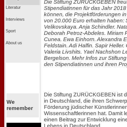
Die Stiftung ZURÜCKGEBEN freut 
Stipendiatinnen für das Jahr 201
Literatur
können, die Projektförderungen 
Interviews
von 20.000 Euro erhalten haben:
Velikovskaya. Anja Schindler. Nat
Sport
Deborah Petroz-Abdeles. Miriam 
Cunea. Ewa Einhorn. Alexandra E
About us
Feldstain. Adi Halfin. Sapir Heller
Valeria Livshits. Yael Nachshon L
Bergelson. Mehr Infos zur Stif
den Stipendiatinnen und ihren Proj
Die Stiftung ZURÜCKGEBEN ist die
in Deutschland, die ihren Schwerp
We
Förderung jüdischer Künstlerinne
remember
Wissenschaftlerinnen hat. Damit lei
einen Beitrag zur Entwicklung eine
Lebens in Deutschland.