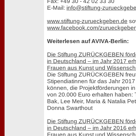
Fax: +49 30 - 42 02 33 30
E-Mail:
info@stiftung-zurueckgeb
www.stiftung-zurueckgeben.de
so
www.facebook.com/zurueckgebe
Weiterlesen auf AVIVA-Berlin:
Die Stiftung ZURÜCKGEBEN förde
in Deutschland – im Jahr 2017 erh
Frauen aus Kunst und Wissenscha
Die Stiftung ZURÜCKGEBEN freut 
Stipendiatinnen für das Jahr 201
können, die Projektförderungen 
von 20.000 Euro erhalten haben:
Bak, Lee Meir, Maria & Natalia Pe
Donna Swarthout
Die Stiftung ZURÜCKGEBEN förde
in Deutschland – im Jahr 2016 erh
Frauen aus Kunst und Wissenscha