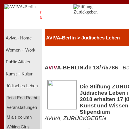
.
P
R
.
AVIVA-Berlin > Jüdisches Leben
Aviva - Home
Women + Work
Public Affairs
A
V
I
V
A-BERLIN.de 13/7/5786
-
Be
Kunst + Kultur
Die Stiftung ZUR
Jüdisches Leben
Jüdisches Leben i
Jetzt Erst Recht
2018 erhalten 17 
Kunst und Wissens
Veranstaltungen
Stipendium
Mia's column
AVIVA, ZURÜCKGEBEN
Writing Girls