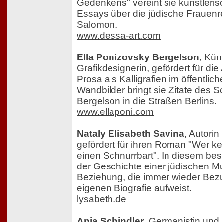
Gedenkens" vereint sie künstleris
Essays über die jüdische Frauenre
Salomon.
www.dessa-art.com
Ella Ponizovsky Bergelson
, Kün
Grafikdesignerin, gefördert für die
Prosa als Kalligrafien im öffentli
Wandbilder bringt sie Zitate des Sc
Bergelson in die Straßen Berlins.
www.ellaponi.com
Nataly Elisabeth Savina
, Autori
gefördert für ihren Roman "Wer ke
einen Schnurrbart". In diesem besc
der Geschichte einer jüdischen Mu
Beziehung, die immer wieder Bezu
eigenen Biografie aufweist.
lysabeth.de
Anja Schindler
, Germanistin und H