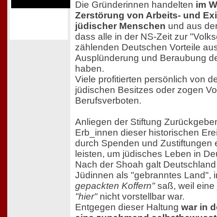
Die Gründerinnen handelten
im W
Zerstörung von Arbeits- und Ex
jüdischer Menschen
und aus der
dass alle in der NS-Zeit zur "Vol
zählenden Deutschen Vorteile aus
Ausplünderung und Beraubung d
haben.
Viele profitierten persönlich von d
jüdischen Besitzes oder zogen Vo
Berufsverboten.
Anliegen der Stiftung Zurückgeben
Erb_innen dieser historischen Ere
durch Spenden und Zustiftungen e
leisten, um jüdisches Leben in De
Nach der Shoah galt Deutschland
Jüdinnen als "gebranntes Land",
gepackten Koffern"
saß, weil eine
"hier"
nicht vorstellbar war.
Entgegen dieser Haltung
war in 