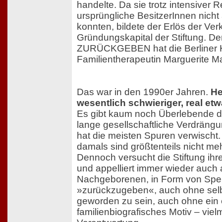
handelte. Da sie trotz intensiver
ursprüngliche BesitzerInnen nich
konnten, bildete der Erlös der Ve
Gründungskapital der Stiftung. D
ZURÜCKGEBEN hat die Berliner K
Familientherapeutin Marguerite M
Das war in den 1990er Jahren.
He
wesentlich schwieriger, real e
Es gibt kaum noch Überlebende d
lange gesellschaftliche Verdräng
hat die meisten Spuren verwischt.
damals sind größtenteils nicht m
Dennoch versucht die Stiftung ihre
und appelliert immer wieder auch 
Nachgeborenen, in Form von Sp
»zurückzugeben«, auch ohne selb
geworden zu sein, auch ohne ein
familienbiografisches Motiv – vie