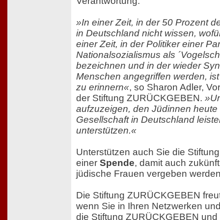
Verantwortung.
»In einer Zeit, in der 50 Prozent d
in Deutschland nicht wissen, wofür
einer Zeit, in der Politiker einer Pa
Nationalsozialismus als ´Vogelsch
bezeichnen und in der wieder Sy
Menschen angegriffen werden, ist
zu erinnern«
, so Sharon Adler, V
der Stiftung ZURÜCKGEBEN.
»Un
aufzuzeigen, den Jüdinnen heute w
Gesellschaft in Deutschland leist
unterstützen.«
Unterstützen auch Sie die Stif
einer
Spende
, damit auch zukünft
jüdische Frauen vergeben werde
Die Stiftung ZURÜCKGEBEN freut
wenn Sie in Ihren Netzwerken un
die Stiftung ZURÜCKGEBEN und d