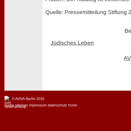
Quelle: Pressemitteilung Stift
Be
Jüdisches Leben
AV
© AVIVA-Berlin 2026
suche
sitemap
impressum
datenschutz
home