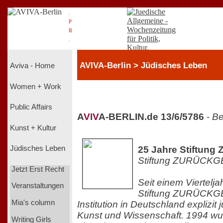
.
P
R
.
AVIVA-Berlin > Jüdisches Leben
Aviva - Home
Women + Work
Public Affairs
A
V
I
V
A-BERLIN.de 13/6/5786
-
Be
Kunst + Kultur
25 Jahre Stiftu
Jüdisches Leben
Stiftung ZURÜCK
Jetzt Erst Recht
Seit einem Viertelja
Veranstaltungen
Stiftung ZURÜCKGE
Mia's column
Institution in Deutschland explizit
Kunst und Wissenschaft. 1994 wu
Writing Girls