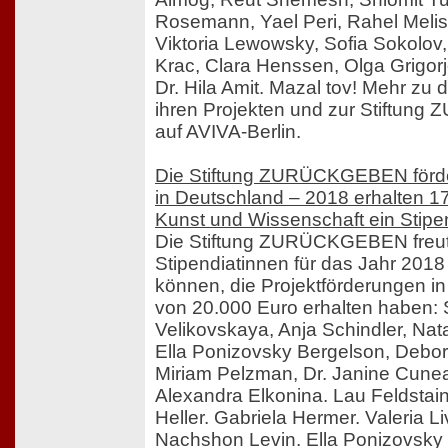
Rosemann, Yael Peri, Rahel Meli
Viktoria Lewowsky, Sofia Sokolov, 
Krac, Clara Henssen, Olga Grigor
Dr. Hila Amit. Mazal tov! Mehr zu 
ihren Projekten und zur Stiftun
auf AVIVA-Berlin.
Die Stiftung ZURÜCKGEBEN förde
in Deutschland – 2018 erhalten 1
Kunst und Wissenschaft ein Stip
Die Stiftung ZURÜCKGEBEN freut 
Stipendiatinnen für das Jahr 201
können, die Projektförderungen 
von 20.000 Euro erhalten haben:
Velikovskaya, Anja Schindler, Nat
Ella Ponizovsky Bergelson, Debo
Miriam Pelzman, Dr. Janine Cune
Alexandra Elkonina. Lau Feldstain.
Heller. Gabriela Hermer. Valeria Li
Nachshon Levin. Ella Ponizovsky