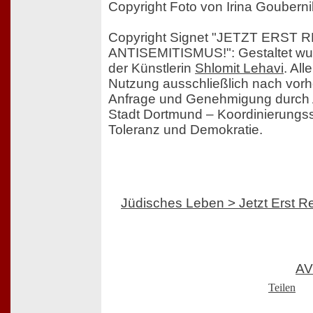
Copyright Foto von Irina Gouberni
Copyright Signet "JETZT ERST
ANTISEMITISMUS!": Gestaltet wu
der Künstlerin
Shlomit Lehavi
. Al
Nutzung ausschließlich nach vorher
Anfrage und Genehmigung durch A
Stadt Dortmund – Koordinierungsste
Toleranz und Demokratie.
Jüdisches Leben > Jetzt Erst R
AV
Teilen