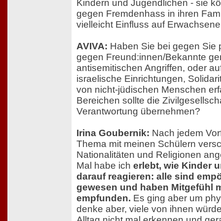
Kindern und Jugendlichen - sie k
gegen Fremdenhass in ihren Fami
vielleicht Einfluss auf Erwachsen
AVIVA:
Haben Sie bei gegen Sie p
gegen Freund:innen/Bekannte ger
antisemitischen Angriffen, oder au
israelische Einrichtungen, Solidar
von nicht-jüdischen Menschen er
Bereichen sollte die Zivilgesellsc
Verantwortung übernehmen?
Irina Goubernik:
Nach jedem Vorf
Thema mit meinen Schülern vers
Nationalitäten und Religionen an
Mal habe ich
erlebt, wie Kinder
darauf reagieren: alle sind empö
gewesen und haben Mitgefühl m
empfunden.
Es ging aber um phys
denke aber, viele von ihnen würd
Alltag nicht mal erkennen und ger