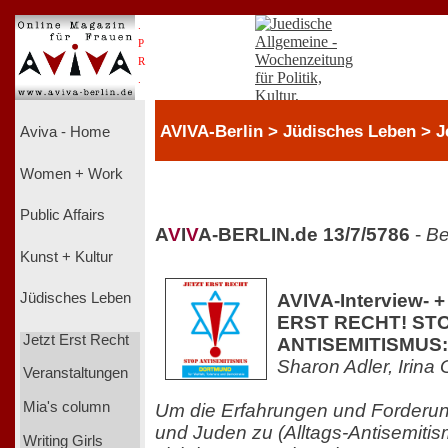
.
P
R
.
AVIVA-Berlin > Jüdisches Leben > J
Aviva - Home
Women + Work
Public Affairs
A
V
I
V
A-BERLIN.de 13/7/5786
-
Be
Kunst + Kultur
AVIVA-Interview- 
Jüdisches Leben
ERST RECHT! ST
Jetzt Erst Recht
ANTISEMITISMUS: 
Sharon Adler, Irina
Veranstaltungen
Mia's column
Um die Erfahrungen und Forderu
und Juden zu (Alltags-Antisemiti
Writing Girls