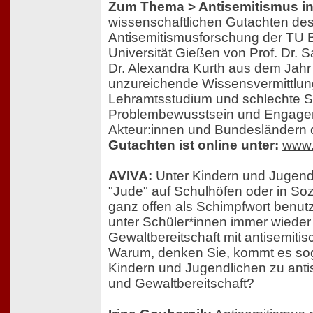
Zum Thema > Antisemitismus in
wissenschaftlichen Gutachten des
Antisemitismusforschung der TU Be
Universität Gießen von Prof. Dr.
Dr. Alexandra Kurth aus dem Jahr
unzureichende Wissensvermittlun
Lehramtsstudium und schlechte S
Problembewusstsein und Engagem
Akteur:innen und Bundesländern 
Gutachten ist online unter:
www.
AVIVA:
Unter Kindern und Jugend
"Jude" auf Schulhöfen oder in So
ganz offen als Schimpfwort benu
unter Schüler*innen immer wieder
Gewaltbereitschaft mit antisemiti
Warum, denken Sie, kommt es sog
Kindern und Jugendlichen zu ant
und Gewaltbereitschaft?