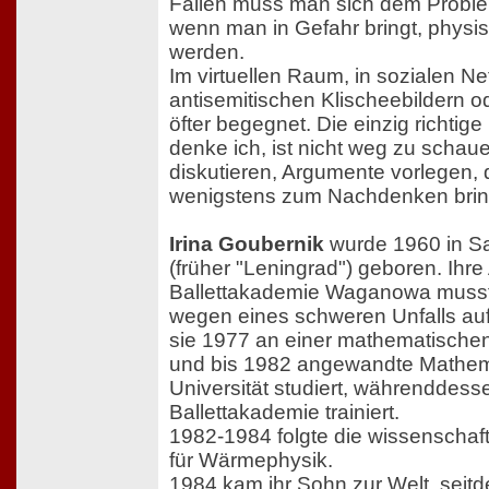
Fällen muss man sich dem Problem
wenn man in Gefahr bringt, physis
werden.
Im virtuellen Raum, in sozialen Ne
antisemitischen Klischeebildern o
öfter begegnet. Die einzig richtige
denke ich, ist nicht weg zu schau
diskutieren, Argumente vorlegen,
wenigstens zum Nachdenken brin
Irina Goubernik
wurde 1960 in Sa
(früher "Leningrad") geboren. Ihr
Ballettakademie Waganowa musst
wegen eines schweren Unfalls aufg
sie 1977 an einer mathematische
und bis 1982 angewandte Mathem
Universität studiert, währenddess
Ballettakademie trainiert.
1982-1984 folgte die wissenschaftli
für Wärmephysik.
1984 kam ihr Sohn zur Welt, seitd