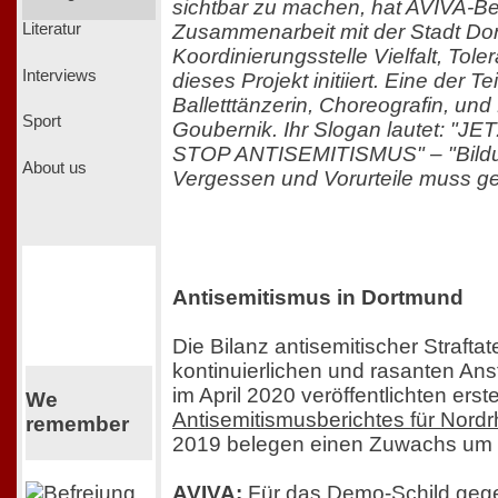
sichtbar zu machen, hat AVIVA-Ber
Zusammenarbeit mit der Stadt Do
Literatur
Koordinierungsstelle Vielfalt, Tol
Interviews
dieses Projekt initiiert. Eine der T
Balletttänzerin, Choreografin, und
Sport
Goubernik. Ihr Slogan lautet: "
STOP ANTISEMITISMUS" – "Bildu
About us
Vergessen und Vorurteile muss ge
Antisemitismus in Dortmund
Die Bilanz antisemitischer Straftat
kontinuierlichen und rasanten Ans
im April 2020 veröffentlichten erst
We
Antisemitismusberichtes für Nord
remember
2019 belegen einen Zuwachs um
AVIVA:
Für das Demo-Schild gege