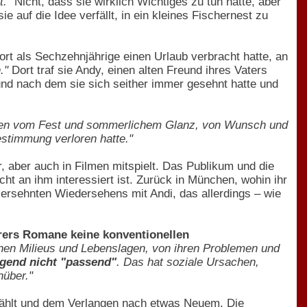
t."
Nicht, dass sie wirklich Wichtiges zu tun hätte, aber
 auf die Idee verfällt, in ein kleines Fischernest zu
 dort als Sechzehnjährige einen Urlaub verbracht hatte, an
."
Dort traf sie Andy, einen alten Freund ihres Vaters
nd nach dem sie sich seither immer gesehnt hatte und
eben vom Fest und sommerlichem Glanz, von Wunsch und
stimmung verloren hatte."
, aber auch in Filmen mitspielt. Das Publikum und die
ht an ihm interessiert ist. Zurück in München, wohin ihr
ersehnten Wiedersehens mit Andi, das allerdings – wie
erers Romane keine konventionellen
nen Milieus und Lebenslagen, von ihren Problemen und
egend nicht "passend"
. Das hat soziale Ursachen,
nüber."
zählt und dem Verlangen nach etwas Neuem. Die