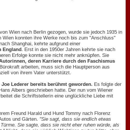
 von Wien nach Berlin gezogen, wurde sie jedoch 1935 in
 In Wien konnten ihre Werke noch bis zum "Anschluss"
 nach Shanghai, kehrte aufgrund einer
h England
. Erst in den 1950er Jahren kehrte sie nach
heren Erfolge konnte sie nicht mehr anknüpfen. Sie
Autorinnen, deren Karriere durch den Faschismus
s Bürokraft arbeiten, muss sich die Hauptperson aus
iell von ihrem Vater unterstützt.
 Joe Lederer bereits berühmt geworden.
Es folgte der
 Hans Albers geschrieben hatte. Der nun vom Wiener
itet die Schriftstellerin eine unglückliche Liebe mit
t ihrem Freund Harald und Hund Tommy nach Florenz
 Autos und Gärten.
"Sie sagt, dass sie endlich etwas
rme. Sie sagte, dass sie nicht eher ruhen würde, als