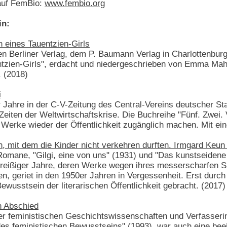
 auf FemBio:
www.fembio.org
in:
eines Tauentzien-Girls
en Berliner Verlag, dem P. Baumann Verlag in Charlottenburg
entzien-Girls", erdacht und niedergeschrieben von Emma M
. (2018)
i
 Jahre in der C-V-Zeitung des Central-Vereins deutscher Sta
eiten der Weltwirtschaftskrise. Die Buchreihe "Fünf. Zwei. 
 Werke wieder der Öffentlichkeit zugänglich machen. Mit ein
mit dem die Kinder nicht verkehren durften. Irmgard Keun 
 Romane, "Gilgi, eine von uns" (1931) und "Das kunstseiden
Dreißiger Jahre, deren Werke wegen ihres messerscharfen Sa
n, geriet in den 1950er Jahren in Vergessenheit. Erst durch
ewusstsein der literarischen Öffentlichkeit gebracht. (2017)
n Abschied
der feministischen Geschichtswissenschaften und Verfasser
es feministischen Bewusstseins" (1993), war auch eine beein