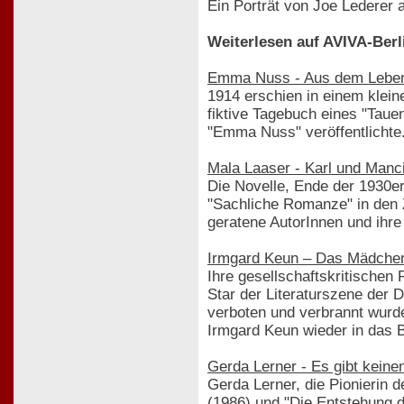
Ein Porträt von Joe Lederer
Weiterlesen auf AVIVA-Berl
Emma Nuss - Aus dem Leben 
1914 erschien in einem klein
fiktive Tagebuch eines "Tau
"Emma Nuss" veröffentlichte
Mala Laaser - Karl und Manc
Die Novelle, Ende der 1930er
"Sachliche Romanze" in den Z
geratene AutorInnen und ihre
Irmgard Keun – Das Mädchen, 
Ihre gesellschaftskritischen
Star der Literaturszene der 
verboten und verbrannt wurde
Irmgard Keun wieder in das B
Gerda Lerner - Es gibt keine
Gerda Lerner, die Pionierin 
(1986) und "Die Entstehung d