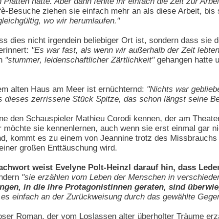
 Platten hätte. Aber dann fehlte ihr einfach die Zeit zur Arbei
Besuche ziehen sie einfach mehr an als diese Arbeit, bis sie
 gleichgültig, wo wir herumlaufen."
ass dies nicht irgendein beliebiger Ort ist, sondern dass sie
erinnert:
"Es war fast, als wenn wir außerhalb der Zeit lebten
in
"stummer, leidenschaftlicher Zärtlichkeit"
gehangen hatte u
em alten Haus am Meer ist ernüchternd:
"Nichts war gebli
 dieses zerrissene Stück Spitze, das schon längst seine Be
ine den Schauspieler Mathieu Corodi kennen, der am Theater
r möchte sie kennenlernen, auch wenn sie erst einmal gar nic
nd, kommt es zu einem von Jeannine trotz des Missbrauchs 
einer großen Enttäuschung wird.
achwort weist Evelyne Polt-Heinzl darauf hin, dass Led
ondern
"sie erzählen vom Leben der Menschen in verschiede
ngen, in die ihre Protagonistinnen geraten, sind überwi
t es einfach an der Zurückweisung durch das gewählte Gege
loser Roman, der vom Loslassen alter überholter Träume er