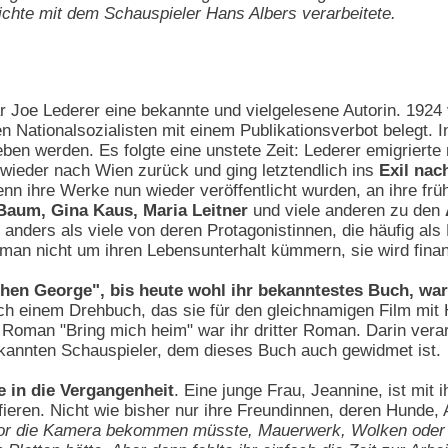
chte mit dem Schauspieler Hans Albers verarbeitete.
r Joe Lederer eine bekannte und vielgelesene Autorin. 1924
n Nationalsozialisten mit einem Publikationsverbot belegt.
en werden. Es folgte eine unstete Zeit: Lederer emigrierte
wieder nach Wien zurück und ging letztendlich ins
Exil nac
n ihre Werke nun wieder veröffentlicht wurden, an ihre frü
 Baum, Gina Kaus, Maria Leitner
und viele anderen zu den
r anders als viele von deren Protagonistinnen, die häufig al
man nicht um ihren Lebensunterhalt kümmern, sie wird finanz
hen George", bis heute wohl ihr bekanntestes Buch, war
ch einem Drehbuch, das sie für den gleichnamigen Film mit
Roman "Bring mich heim" war ihr dritter Roman. Darin verarbe
annten Schauspieler, dem dieses Buch auch gewidmet ist.
e in die Vergangenheit
. Eine junge Frau, Jeannine, ist mi
fieren. Nicht wie bisher nur ihre Freundinnen, deren Hunde,
vor die Kamera bekommen müsste, Mauerwerk, Wolken oder Tü