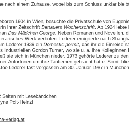
che nach einem Zuhause, wobei bis zum Schluss unklar bleibt
geboren 1904 in Wien, besuchte die Privatschule von Eugeni
in ihrer Zeitschrift
Bettauers Wochenschrift
. Ab 1924 lebte 
oman
Das Mädchen George
. Neben Romanen und Novellen, die
literarisches Werk verboten. Lederer emigrierte nach Shangh
am Lederer 1939 ein
Domestic permit
, das ihr die Einreise 
Industriellen Gordon Turner, wo sie u. a. ihre KollegInnen
ließ sie sich in München nieder. 1973 gehörte Lederer zu d
ner AutorInnen um ihre Tantiemen gebracht hatte. Somit blie
 Joe Lederer fast vergessen am 30. Januar 1987 in München.
 Seiten mit Lesebändchen
yne Polt-Heinzl
na-verlag.at