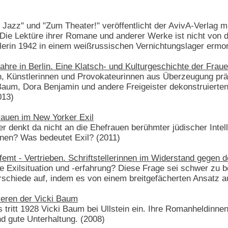
 Jazz" und "Zum Theater!" veröffentlicht der AvivA-Verlag 
ie Lektüre ihrer Romane und anderer Werke ist nicht von d
llerin 1942 in einem weißrussischen Vernichtungslager ermo
Jahre in Berlin. Eine Klatsch- und Kulturgeschichte der Frau
, Künstlerinnen und Provokateurinnen aus Überzeugung prägt
Baum, Dora Benjamin und andere Freigeister dekonstruierten 
013)
Frauen im New Yorker Exil
er denkt da nicht an die Ehefrauen berühmter jüdischer Intel
innen? Was bedeutet Exil? (2011)
rfemt - Vertrieben. Schriftstellerinnen im Widerstand gegen 
he Exilsituation und -erfahrung? Diese Frage sei schwer zu 
rschiede auf, indem es von einem breitgefächerten Ansatz a
ieren der Vicki Baum
s tritt 1928 Vicki Baum bei Ullstein ein. Ihre Romanheldin
d gute Unterhaltung. (2008)