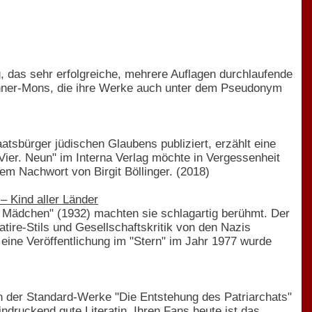
, das sehr erfolgreiche, mehrere Auflagen durchlaufende
ahner-Mons, die ihre Werke auch unter dem Pseudonym
atsbürger jüdischen Glaubens publiziert, erzählt eine
Vier. Neun" im Interna Verlag möchte in Vergessenheit
em Nachwort von Birgit Böllinger. (2018)
– Kind aller Länder
e Mädchen" (1932) machten sie schlagartig berühmt. Der
tire-Stils und Gesellschaftskritik von den Nazis
 eine Veröffentlichung im "Stern" im Jahr 1977 wurde
in der Standard-Werke "Die Entstehung des Patriarchats"
druckend gute Literatin. Ihren Fans heute ist das