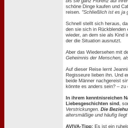
bis sie ganz Florenz auf ihren
schöne Dinge kaufen und Cafè-
reisen.
"Schließlich ist es ja
Schnell stellt sich heraus, d
den sie sich in Rückblenden 
wieder, an dem sie als Kind 
der die Situation ausnutzt.
Aber das Wiedersehen mit d
Geheimnis der Menschen, als
Auf dieser Reise lernt Jeann
Regisseure lieben ihn. Und e
beide Männer nachgereist si
könnte es anders sein? – zu 
In ihrem kenntnisreichen N
Liebesgeschichten sind
, s
Verstrickungen.
Die Beziehu
altersmäßige und häufig lieg
AVIVA-Tipp:
Es ist ein ruhe