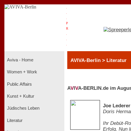
.
.
.
P
R
.
.
.
AVIVA-Berlin > Literatur
Aviva - Home
Women + Work
Public Affairs
A
V
I
V
A-BERLIN.de im Augus
Kunst + Kultur
Joe Lederer
Jüdisches Leben
Doris Herma
Literatur
Ihr Debüt-Ro
Erfolg. Nun 