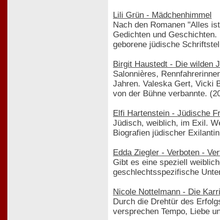
Lili Grün - Mädchenhimmel
Nach den Romanen "Alles ist
Gedichten und Geschichten. D
geborene jüdische Schriftste
Birgit Haustedt - Die wilden 
Salonnières, Rennfahrerinnen
Jahren. Valeska Gert, Vicki 
von der Bühne verbannte. (2
Elfi Hartenstein - Jüdische 
Jüdisch, weiblich, im Exil. W
Biografien jüdischer Exilant
Edda Ziegler - Verboten - Ve
Gibt es eine speziell weiblic
geschlechtsspezifische Unte
Nicole Nottelmann - Die Karr
Durch die Drehtür des Erfolg
versprechen Tempo, Liebe un