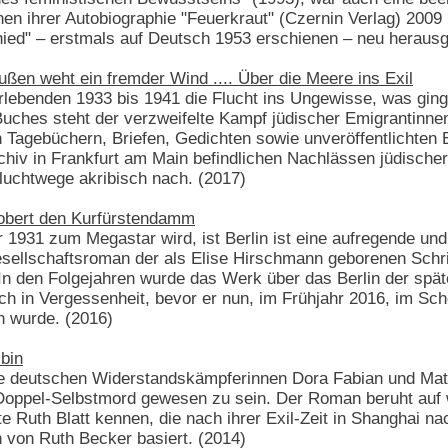
en ihrer Autobiographie "Feuerkraut" (Czernin Verlag) 2009 k
ied" – erstmals auf Deutsch 1953 erschienen – neu herausg
ußen weht ein fremder Wind .... Über die Meere ins Exil
lebenden 1933 bis 1941 die Flucht ins Ungewisse, was ging
ches steht der verzweifelte Kampf jüdischer Emigrantinnen
Tagebüchern, Briefen, Gedichten sowie unveröffentlichten 
hiv in Frankfurt am Main befindlichen Nachlässen jüdischer
luchtwege akribisch nach. (2017)
erobert den Kurfürstendamm
 1931 zum Megastar wird, ist Berlin ist eine aufregende und
Gesellschaftsroman der als Elise Hirschmann geborenen Schrif
 In den Folgejahren wurde das Werk über das Berlin der spä
eßlich in Vergessenheit, bevor er nun, im Frühjahr 2016, im 
 wurde. (2016)
 bin
 die deutschen Widerstandskämpferinnen Dora Fabian und Ma
r Doppel-Selbstmord gewesen zu sein. Der Roman beruht auf 
e Ruth Blatt kennen, die nach ihrer Exil-Zeit in Shanghai na
 von Ruth Becker basiert. (2014)