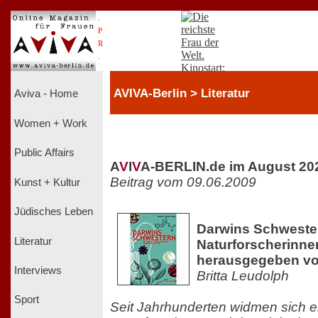
.
P
R
.
AVIVA-Berlin > Literatur
Aviva - Home
Women + Work
Public Affairs
A
V
I
V
A-BERLIN.de im August 20
Beitrag vom 09.06.2009
Kunst + Kultur
Jüdisches Leben
Darwins Schwester
Literatur
Naturforscherinne
herausgegeben vo
Interviews
Britta Leudolph
Sport
Seit Jahrhunderten widmen sich e