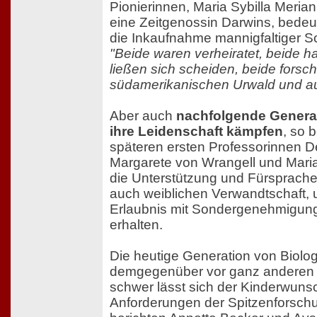
Pionierinnen, Maria Sybilla Merian
eine Zeitgenossin Darwins, bedeut
die Inkaufnahme mannigfaltiger Sc
"Beide waren verheiratet, beide h
ließen sich scheiden, beide forsch
südamerikanischen Urwald und au
Aber auch
nachfolgende Genera
ihre Leidenschaft kämpfen
, so 
späteren ersten Professorinnen D
Margarete von Wrangell und Maria
die Unterstützung und Fürsprache
auch weiblichen Verwandtschaft, 
Erlaubnis mit Sondergenehmigunge
erhalten.
Die heutige Generation von Biolog
demgegenüber vor ganz anderen 
schwer lässt sich der Kinderwuns
Anforderungen der Spitzenforsch