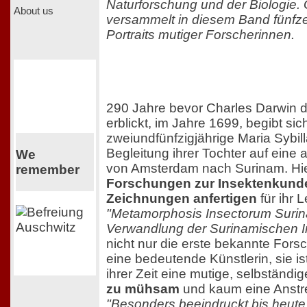
Naturforschung und der Biologie.
About us
versammelt in diesem Band fünfze
Portraits mutiger Forscherinnen.
290 Jahre bevor Charles Darwin d
erblickt, im Jahre 1699, begibt sic
zweiundfünfzigjährige Maria Sybill
Begleitung ihrer Tochter auf eine
We
von Amsterdam nach Surinam. Hier 
remember
Forschungen zur Insektenkunde
Zeichnungen anfertigen
für ihr 
"Metamorphosis Insectorum Suri
Verwandlung der Surinamischen I
nicht nur die erste bekannte For
eine bedeutende Künstlerin, sie i
ihrer Zeit eine mutige, selbständi
zu mühsam
und kaum eine Anstre
"Besonders beeindruckt bis heut