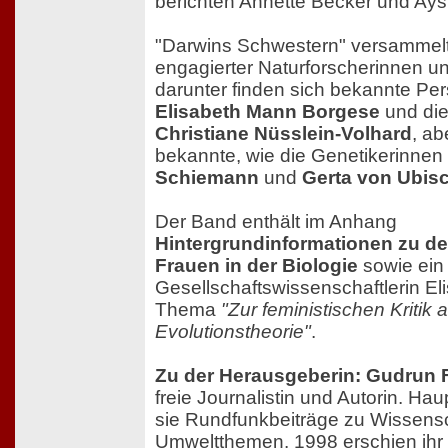
berichten Annette Becker und Ays
"Darwins Schwestern" versammelt 
engagierter Naturforscherinnen u
darunter finden sich bekannte Per
Elisabeth Mann Borgese
und di
Christiane Nüsslein-Volhard
, ab
bekannte, wie die Genetikerinnen
Schiemann
und
Gerta von Ubis
Der Band enthält im Anhang
Hintergrundinformationen zu de
Frauen in der Biologie
sowie ein 
Gesellschaftswissenschaftlerin E
Thema
"Zur feministischen Kritik 
Evolutionstheorie"
.
Zu der Herausgeberin: Gudrun 
freie Journalistin und Autorin. Hau
sie Rundfunkbeiträge zu Wissens
Umweltthemen. 1998 erschien ihr