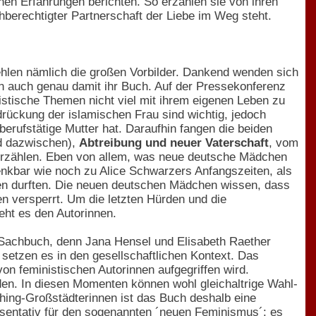
en Erfahrungen berichten. So erzählen sie von ihren
hberechtigter Partnerschaft der Liebe im Weg steht.
fehlen nämlich die großen Vorbilder. Dankend wenden sich
n auch genau damit ihr Buch. Auf der Pressekonferenz
istische Themen nicht viel mit ihrem eigenen Leben zu
rückung der islamischen Frau sind wichtig, jedoch
berufstätige Mutter hat. Daraufhin fangen die beiden
 dazwischen),
Abtreibung und neuer Vaterschaft
, vom
erzählen. Eben von allem, was neue deutsche Mädchen
enkbar wie noch zu Alice Schwarzers Anfangszeiten, als
en durften. Die neuen deutschen Mädchen wissen, dass
n versperrt. Um die letzten Hürden und die
eht es den Autorinnen.
 Sachbuch, denn Jana Hensel und Elisabeth Raether
tzen es in den gesellschaftlichen Kontext. Das
on feministischen Autorinnen aufgegriffen wird.
en. In diesen Momenten können wohl gleichaltrige Wahl-
hing-Großstädterinnen ist das Buch deshalb eine
äsentativ für den sogenannten ´neuen Feminismus´: es