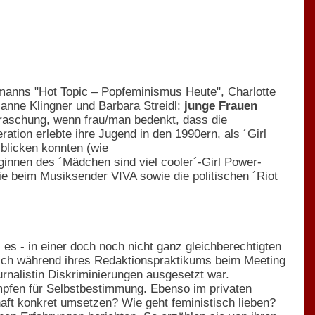
smanns "Hot Topic – Popfeminismus Heute", Charlotte
nne Klingner und Barbara Streidl:
junge Frauen
erraschung, wenn frau/man bedenkt, dass die
ation erlebte ihre Jugend in den 1990ern, als ´Girl
 blicken konnten (wie
ginnen des ´Mädchen sind viel cooler´-Girl Power-
ie beim Musiksender VIVA sowie die politischen ´Riot
es - in einer doch noch nicht ganz gleichberechtigten
 sich während ihres Redaktionspraktikums beim Meeting
urnalistin Diskriminierungen ausgesetzt war.
ämpfen für Selbstbestimmung. Ebenso im privaten
haft konkret umsetzen? Wie geht feministisch lieben?