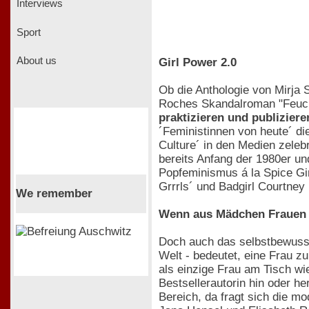
Interviews
Sport
About us
Girl Power 2.0
Ob die Anthologie von Mirja
Roches Skandalroman "Feucht
praktizieren und publizier
´Feministinnen von heute´ die
Culture´ in den Medien zeleb
bereits Anfang der 1980er u
Popfeminismus á la Spice Gir
Grrrls´ und Badgirl Courtney L
We remember
Wenn aus Mädchen Frauen 
Doch auch das selbstbewusste
Welt - bedeutet, eine Frau z
als einzige Frau am Tisch wi
Bestsellerautorin hin oder h
Bereich, da fragt sich die m