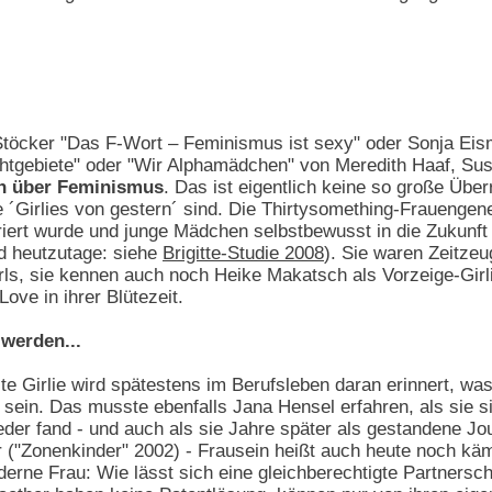
 Stöcker "Das F-Wort – Feminismus ist sexy" oder Sonja Ei
gebiete" oder "Wir Alphamädchen" von Meredith Haaf, Susa
en über Feminismus
. Das ist eigentlich keine so große Üb
 ´Girlies von gestern´ sind. Die Thirtysomething-Frauengener
riert wurde und junge Mädchen selbstbewusst in die Zukunft
nd heutzutage: siehe
Brigitte-Studie 2008
). Sie waren Zeitzeu
ls, sie kennen auch noch Heike Makatsch als Vorzeige-Girl
ove in ihrer Blütezeit.
werden...
 Girlie wird spätestens im Berufsleben daran erinnert, was 
u sein. Das musste ebenfalls Jana Hensel erfahren, als sie
eder fand - und auch als sie Jahre später als gestandene Jo
er ("Zonenkinder" 2002) - Frausein heißt auch heute noch k
oderne Frau: Wie lässt sich eine gleichberechtigte Partnersc