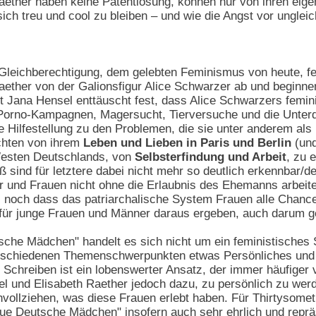
ether haben keine Patentlösung, können nur von ihren eigen
ich treu und cool zu bleiben – und wie die Angst vor ungleic
te Gleichberechtigung, dem gelebten Feminismus von heute, 
aether von der Galionsfigur Alice Schwarzer ab und beginne
 Jana Hensel enttäuscht fest, dass Alice Schwarzers femin
i-Porno-Kampagnen, Magersucht, Tierversuche und die Unterd
 Hilfestellung zu den Problemen, die sie unter anderem als 
chten von ihrem
Leben und Lieben in Paris und Berlin
(und
esten Deutschlands, von
Selbsterfindung und Arbeit
, zu 
sind für letztere dabei nicht mehr so deutlich erkennbar/d
r und Frauen nicht ohne die Erlaubnis des Ehemanns arbeit
 noch dass das patriarchalische System Frauen alle Chance
 für junge Frauen und Männer daraus ergeben, auch darum g
che Mädchen" handelt es sich nicht um ein feministisches
schiedenen Themenschwerpunkten etwas Persönliches und se
chreiben ist ein lobenswerter Ansatz, der immer häufiger v
 und Elisabeth Raether jedoch dazu, zu persönlich zu werd
vollziehen, was diese Frauen erlebt haben. Für Thirtysomet
Neue Deutsche Mädchen" insofern auch sehr ehrlich und repr