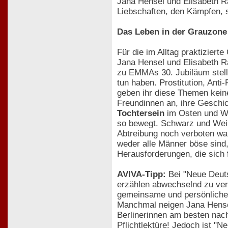
Jana Hensel und Elisabeth Ra
Liebschaften, den Kämpfen, s
Das Leben in der Grauzone
Für die im Alltag praktizier
Jana Hensel und Elisabeth R
zu EMMAs 30. Jubiläum stellt
tun haben. Prostitution, Ant
geben ihr diese Themen keine
Freundinnen an, ihre Geschi
Tochtersein
im Osten und W
so bewegt. Schwarz und Weiß 
Abtreibung noch verboten wa
weder alle Männer böse sind,
Herausforderungen, die sich
AVIVA-Tipp:
Bei "Neue Deuts
erzählen abwechselnd zu ver
gemeinsame und persönliche S
Manchmal neigen Jana Hensel
Berlinerinnen am besten nach
Pflichtlektüre! Jedoch ist "