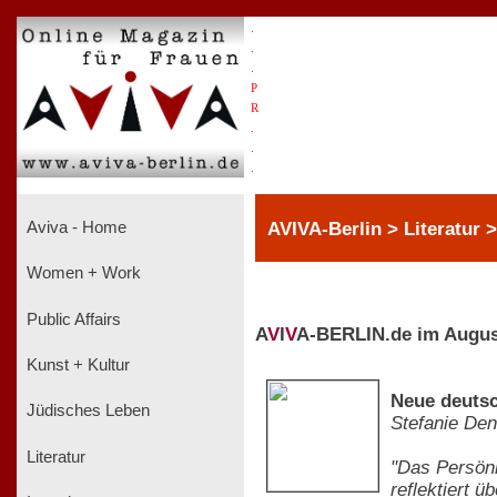
.
.
.
P
R
.
.
.
AVIVA-Berlin > Literatur
Aviva - Home
Women + Work
Public Affairs
A
V
I
V
A-BERLIN.de im Augus
Kunst + Kultur
Neue deutsc
Jüdisches Leben
Stefanie Den
Literatur
"Das Persönl
reflektiert 