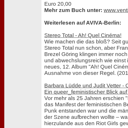
Euro 20,00
Mehr zum Buch unter:
www.venti
Weiterlesen auf AVIVA-Berlin:
Stereo Total - Ah! Quel Cinéma!
Wie machen die das bloß? Seit gu
Stereo Total nun schon, aber Fra
Brezel Göring klingen immer noch
und abwechslungsreich wie einst 
neues, 12. Album "Ah! Quel Cinéma
Ausnahme von dieser Regel. (201
Barbara Lüdde und Judit Vetter - 
Ein queer_feministischer Blick a
Vor mehr als 25 Jahren erschien "R
das Manifest der feministischen 
Punk entstanden war und die män
der Szene aufbrechen wollte – wa
hierzulande aus den Riot Girls g