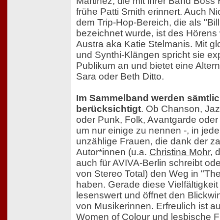
Martinez, die mit ihrer Band Boss 
frühe Patti Smith erinnert. Auch Ni
dem Trip-Hop-Bereich, die als "Bill
bezeichnet wurde, ist des Hörens
Austra aka Katie Stelmanis. Mit g
und Synthi-Klängen spricht sie exp
Publikum an und bietet eine Alter
Sara oder Beth Ditto.
Im Sammelband werden sämtlic
berücksichtigt
. Ob Chanson, Jaz
oder Punk, Folk, Avantgarde oder 
um nur einige zu nennen -, in jed
unzählige Frauen, die dank der z
Autor*innen (u.a.
Christina Mohr
, 
auch für AVIVA-Berlin schreibt od
von Stereo Total) den Weg in "Th
haben. Gerade diese Vielfältigkei
lesenswert und öffnet den Blickwink
von Musikerinnen. Erfreulich ist a
Women of Colour und lesbische F