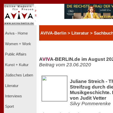
.
P
R
.
AVIVA-Berlin > Literatur > Sachbuc
Aviva - Home
Women + Work
Public Affairs
A
V
I
V
A-BERLIN.de im August 20
Beitrag vom 23.06.2020
Kunst + Kultur
Jüdisches Leben
Juliane Streich - T
Literatur
Streifzug durch di
Musikgeschichte. M
Interviews
von Judit Vetter
Silvy Pommerenke
Sport