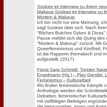
Sookee im Interview zu ihrem ne
Makeup Sookee im Interview zu 
Mortem & Makeup
Ich bin nicht nur eine Meinung, ic
sagt Sookee über sich. Nach ihre
"Bitches Butches Dykes & Divas" 
Pause meldet sich die Quing des
"Mortem & Makeup" zurück. Mit G
Queerfeminismus und Kindheit, Psy
ist die Rapperin thematisch und mu
aufgestellt. (2017)
Fiona Sara Schmidt, Torsten Nag
Engelmann (Hg.) – Play Gender. L
Feminismus – Kulturarbeit
Wo finden feministische Kämpfe st
Anthologie werden die Schnittstel
Debatten, feministischer Kulturarbe
mit vielfältigen Beiträgen ergründ
die Herausgeber_innen und Autor