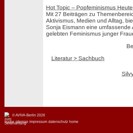
Hot Topic – Popfeminismus Heute
Mit 27 Beiträgen zu Themenbereic
Aktivismus, Medien und Alltag, bi
Sonja Eismann eine umfassende
gelebten Feminismus junger Fraue
Be
Literatur > Sachbuch
Sil
© AVIVA-Berlin 2026
suche
sitemap
impressum
datenschutz
home