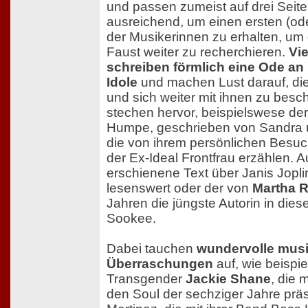
und passen zumeist auf drei Seiten
ausreichend, um einen ersten (ode
der Musikerinnen zu erhalten, um
Faust weiter zu recherchieren.
Vie
schreiben förmlich eine Ode an
Idole
und machen Lust darauf, d
und sich weiter mit ihnen zu besch
stechen hervor, beispielswese der
Humpe, geschrieben von Sandra u
die von ihrem persönlichen Besu
der Ex-Ideal Frontfrau erzählen. 
erschienene Text über Janis Jopl
lesenswert oder der von
Martha 
Jahren die jüngste Autorin in dies
Sookee.
Dabei tauchen
wundervolle musi
Überraschungen
auf, wie beispi
Transgender
Jackie Shane
, die 
den Soul der sechziger Jahre präse