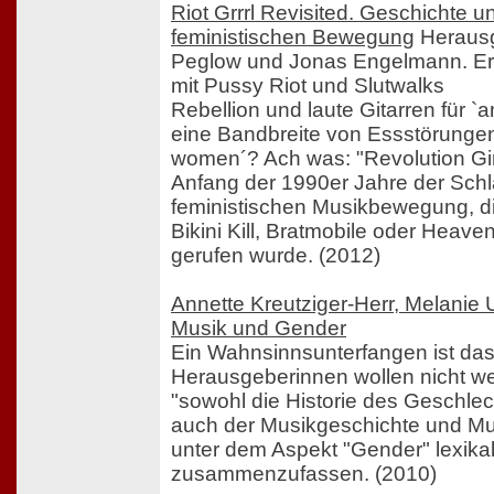
Riot Grrrl Revisited. Geschichte 
feministischen Bewegung
Herausg
Peglow und Jonas Engelmann. Er
mit Pussy Riot und Slutwalks
Rebellion und laute Gitarren für 
eine Bandbreite von Essstörungen
women´? Ach was: "Revolution Girl
Anfang der 1990er Jahre der Schla
feministischen Musikbewegung, d
Bikini Kill, Bratmobile oder Heave
gerufen wurde. (2012)
Annette Kreutziger-Herr, Melanie 
Musik und Gender
Ein Wahnsinnsunterfangen ist das
Herausgeberinnen wollen nicht wen
"sowohl die Historie des Geschlec
auch der Musikgeschichte und Mu
unter dem Aspekt "Gender" lexika
zusammenzufassen. (2010)