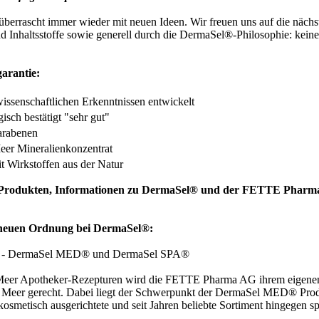
rascht immer wieder mit neuen Ideen. Wir freuen uns auf die nächst
nd Inhaltsstoffe sowie generell durch die DermaSel®-Philosophie: kein
arantie:
ssenschaftlichen Erkenntnissen entwickelt
isch bestätigt "sehr gut"
arabenen
er Mineralienkonzentrat
t Wirkstoffen aus der Natur
en Produkten, Informationen zu DermaSel® und der FETTE Phar
 neuen Ordnung bei DermaSel®:
te - DermaSel MED® und DermaSel SPA®
r Apotheker-Rezepturen wird die FETTE Pharma AG ihrem eigenen, t
 Meer gerecht. Dabei liegt der Schwerpunkt der DermaSel MED® Prod
kosmetisch ausgerichtete und seit Jahren beliebte Sortiment hingegen 