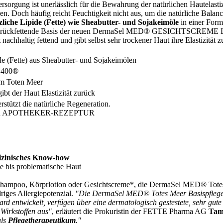
sorgung ist unerlässlich für die Bewahrung der natürlichen Hautelasti
hen. Doch häufig reicht Feuchtigkeit nicht aus, um die natürliche Bala
zliche Lipide (Fette) wie Sheabutter- und Sojakeimöle
in einer For
e rückfettende Basis der neuen DermaSel MED® GESICHTSCREME LIPI
 nachhaltig fettend und gibt selbst sehr trockener Haut ihre Elastizität z
ide (Fette) aus Sheabutter- und Sojakeimölen
 400®
em Toten Meer
ibt der Haut Elastizität zurück
rstützt die natürliche Regeneration.
ER APOTHEKER-REZEPTUR
dizinisches Know-how
e bis problematische Haut
shampoo, Körprlotion oder Gesichtscreme*, die DermaSel MED® Totes
riges Allergiepotenzial.
"Die DermaSel MED® Totes Meer Basispflege
rd entwickelt, verfügen über eine dermatologisch gestestete, sehr gute 
 Wirkstoffen aus"
, erläutert die Prokuristin der FETTE Pharma AG
Tam
als
Pflegetherapeutikum
."