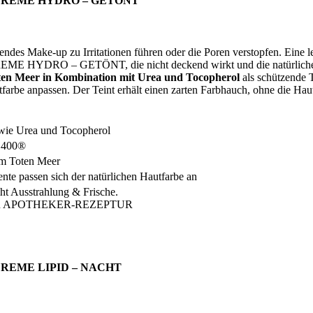
SCREME HYDRO – GETÖNT
ndes Make-up zu Irritationen führen oder die Poren verstopfen. Eine le
DRO – GETÖNT, die nicht deckend wirkt und die natürliche Auss
en Meer in Kombination mit Urea und Tocopherol
als schützende 
farbe anpassen. Der Teint erhält einen zarten Farbhauch, ohne die Haut
 wie Urea und Tocopherol
 400®
em Toten Meer
nte passen sich der natürlichen Hautfarbe an
eiht Ausstrahlung & Frische.
ER APOTHEKER-REZEPTUR
CREME LIPID – NACHT