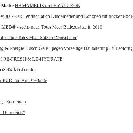
 Maske
HAMAMELIS und HYALURON
UNIOR - endlich auch Kinderbäder und Lotionen für trockene oder 
MED® - sechs neue Totes Meer Badezusätze in 2010
40 Jahre Totes Meer Salz in Deutschland
nergie Dusch-Gele - gegen vorzeitige Hautalterung - für sofortig
H RE-FRESH & RE-HYDRATE
maSel® Maskerade
r PUR und Anti-Cellulite
- Soft touch
on DermaSel®