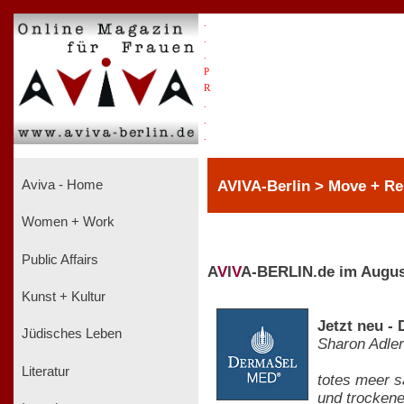
.
.
.
P
R
.
.
.
AVIVA-Berlin > Move + Re
Aviva - Home
Women + Work
Public Affairs
A
V
I
V
A-BERLIN.de im Augus
Kunst + Kultur
Jetzt neu
Jüdisches Leben
Sharon Adler
Literatur
totes meer s
und trocke