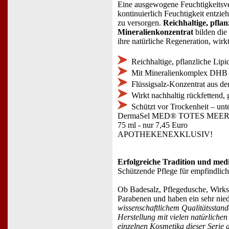
Eine ausgewogene Feuchtigkeitsver
kontinuierlich Feuchtigkeit entzie
zu versorgen.
Reichhaltige, pflan
Mineralienkonzentrat
bilden di
ihre natürliche Regeneration, wirkt
Reichhaltige, pflanzliche Lip
Mit Mineralienkomplex DHB
Flüssigsalz-Konzentrat aus d
Wirkt nachhaltig rückfettend, g
Schützt vor Trockenheit – unte
DermaSel MED® TOTES ME
75 ml - nur 7,45 Euro
APOTHEKENEXKLUSIV!
Erfolgreiche Tradition und me
Schützende Pflege für empfindlich
Ob Badesalz, Pflegedusche, Wirk
Parabenen und haben ein sehr nied
wissenschaftlichem Qualitätsstanda
Herstellung mit vielen natürlichen
einzelnen Kosmetika dieser Serie 