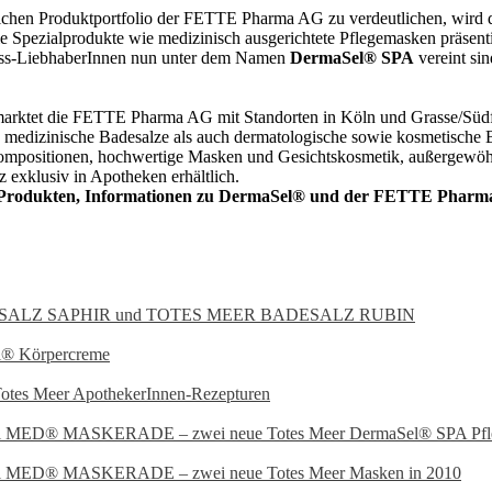
hen Produktportfolio der FETTE Pharma AG zu verdeutlichen, wird d
ie Spezialprodukte wie medizinisch ausgerichtete Pflegemasken präsen
ness-LiebhaberInnen nun unter dem Namen
DermaSel® SPA
vereint sin
rmarktet die FETTE Pharma AG mit Standorten in Köln und Grasse/Süd
e medizinische Badesalze als auch dermatologische sowie kosmetisch
-Kompositionen, hochwertige Masken und Gesichtskosmetik, außergewö
 exklusiv in Apotheken erhältlich.
en Produkten, Informationen zu DermaSel® und der FETTE Phar
ESALZ SAPHIR und TOTES MEER BADESALZ RUBIN
® Körpercreme
otes Meer ApothekerInnen-Rezepturen
l MED® MASKERADE – zwei neue Totes Meer DermaSel® SPA Pfle
l MED® MASKERADE – zwei neue Totes Meer Masken in 2010