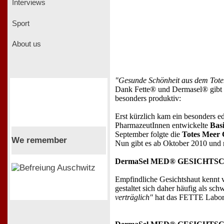
Interviews
Sport
About us
"Gesunde Schönheit aus dem Tot
Dank Fette® und Dermasel® gibt es
besonders produktiv:
Erst kürzlich kam ein besonders e
PharmazeutInnen entwickelte
Basi
September folgte die
Totes Mee
We remember
Nun gibt es ab Oktober 2010 und n
DermaSel MED® GESICHTS
Empfindliche Gesichtshaut kennt v
gestaltet sich daher häufig als s
verträglich"
hat das FETTE Labor 