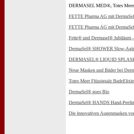
DERMASEL MED®, Totes Meer
FETTE Pharma AG mit DermaSel® J
FETTE Pharma AG mit DermaSel 
Fette® und Dermasel® Jubiläum - 
DermaSel® SHOWER Slow-Aging & E
DERMASEL® LIQUID SPLAS
Neue Masken und Bäder bei Der
Totes Meer Flüssigsalz BadeElixie
DermaSel® goes Bio
DermaSel® HANDS Hand-Peeling 
Die innovativen Augenmasken v