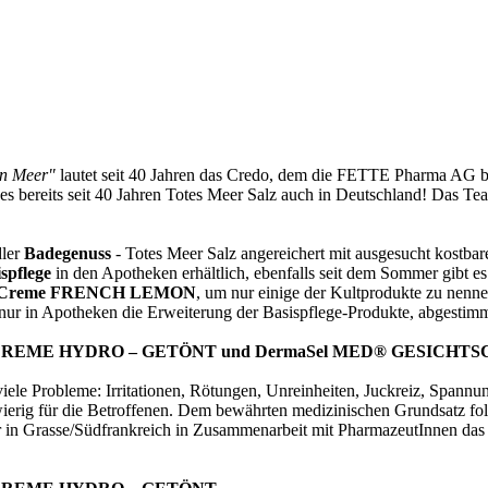
en Meer"
lautet seit 40 Jahren das Credo, dem die FETTE Pharma AG bei
 bereits seit 40 Jahren Totes Meer Salz auch in Deutschland! Das Tea
dler
Badegenuss
- Totes Meer Salz angereichert mit ausgesucht kostbare
spflege
in den Apotheken erhältlich, ebenfalls seit dem Sommer gibt 
r Creme FRENCH LEMON
, um nur einige der Kultprodukte zu nenne
ur in Apotheken die Erweiterung der Basispflege-Produkte, abgestimm
CREME HYDRO – GETÖNT und DermaSel MED® GESICHTS
iele Probleme: Irritationen, Rötungen, Unreinheiten, Juckreiz, Spannu
chwierig für die Betroffenen. Dem bewährten medizinischen Grundsatz f
in Grasse/Südfrankreich in Zusammenarbeit mit PharmazeutInnen das n