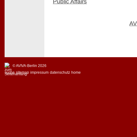
Public Affairs
AV
© AVIVA-Berlin 2026
suche
sitemap
impressum
datenschutz
home