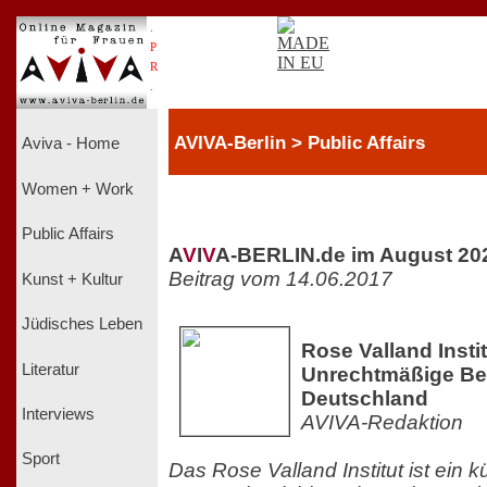
.
P
R
.
AVIVA-Berlin > Public Affairs
Aviva - Home
Women + Work
Public Affairs
A
V
I
V
A-BERLIN.de im August 20
Beitrag vom 14.06.2017
Kunst + Kultur
Jüdisches Leben
Rose Valland Instit
Literatur
Unrechtmäßige Bes
Deutschland
Interviews
AVIVA-Redaktion
Sport
Das Rose Valland Institut ist ein k