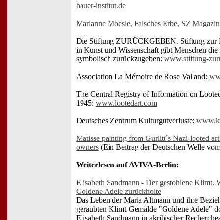
bauer-institut.de
Marianne Moesle, Falsches Erbe, SZ Magazin
Die Stiftung ZURÜCKGEBEN. Stiftung zur F
in Kunst und Wissenschaft gibt Menschen die
symbolisch zurückzugeben:
www.stiftung-zur
Association La Mémoire de Rose Valland:
ww
The Central Registry of Information on Loote
1945:
www.lootedart.com
Deutsches Zentrum Kulturgutverluste:
www.kul
Matisse painting from Gurlitt´s Nazi-looted art
owners
(Ein Beitrag der Deutschen Welle vom
Weiterlesen auf AVIVA-Berlin:
Elisabeth Sandmann - Der gestohlene Klimt. 
Goldene Adele zurückholte
Das Leben der Maria Altmann und ihre Bezie
geraubten Klimt-Gemälde "Goldene Adele" dok
Elisabeth Sandmann in akribischer Recherchea