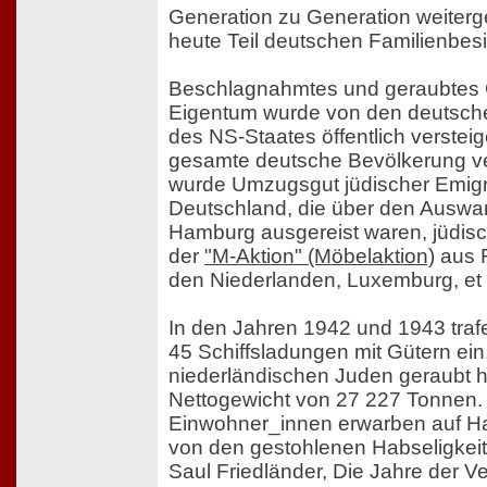
Generation zu Generation weiter
heute Teil deutschen Familienbesit
Beschlagnahmtes und geraubtes 
Eigentum wurde von den deutsch
des NS-Staates öffentlich versteig
gesamte deutsche Bevölkerung verb
wurde Umzugsgut jüdischer Emig
Deutschland, die über den Auswa
Hamburg ausgereist waren, jüdis
der
"M-Aktion" (Möbelaktion)
aus F
den Niederlanden, Luxemburg, et 
In den Jahren 1942 und 1943 traf
45 Schiffsladungen mit Gütern ein
niederländischen Juden geraubt ha
Nettogewicht von 27 227 Tonnen.
Einwohner_innen erwarben auf H
von den gestohlenen Habseligkeit
Saul Friedländer, Die Jahre der Ve