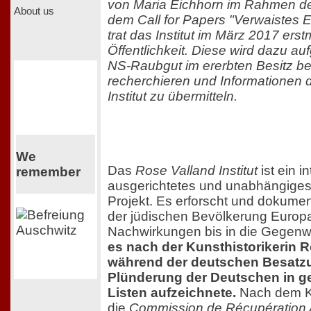
von Maria Eichhorn im Rahmen de
About us
dem Call for Papers "Verwaistes 
trat das Institut im März 2017 erst
Öffentlichkeit. Diese wird dazu au
NS-Raubgut im ererbten Besitz b
recherchieren und Informationen
Institut zu übermitteln.
We
Das
Rose Valland Institut
ist ein in
remember
ausgerichtetes und unabhängiges
Projekt. Es erforscht und dokumen
der jüdischen Bevölkerung Europ
Nachwirkungen bis in die Gegenw
es nach der Kunsthistorikerin R
während der deutschen Besatzun
Plünderung der Deutschen in g
Listen aufzeichnete.
Nach dem Kri
die
Commission de Récupération A