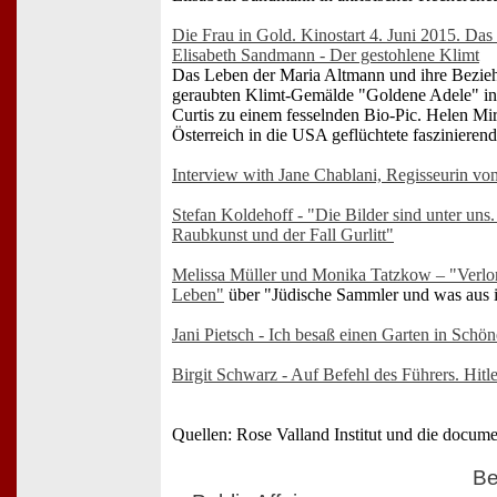
Die Frau in Gold. Kinostart 4. Juni 2015. Da
Elisabeth Sandmann - Der gestohlene Klimt
Das Leben der Maria Altmann und ihre Bezie
geraubten Klimt-Gemälde "Goldene Adele" ins
Curtis zu einem fesselnden Bio-Pic. Helen Mir
Österreich in die USA geflüchtete faszinierend
Interview with Jane Chablani, Regisseurin vo
Stefan Koldehoff - "Die Bilder sind unter uns
Raubkunst und der Fall Gurlitt"
Melissa Müller und Monika Tatzkow – "Verlor
Leben"
über "Jüdische Sammler und was aus
Jani Pietsch - Ich besaß einen Garten in Schön
Birgit Schwarz - Auf Befehl des Führers. Hit
Quellen: Rose Valland Institut und die docum
Be