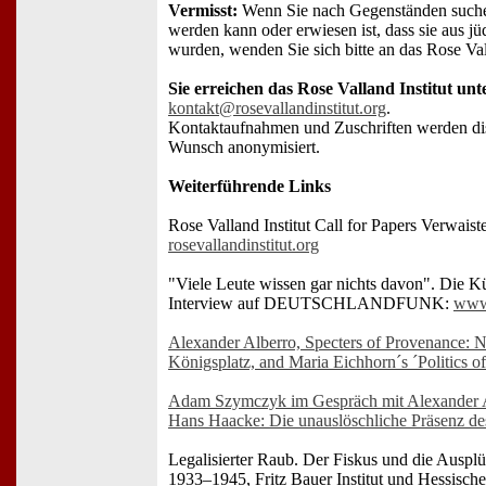
Vermisst:
Wenn Sie nach Gegenständen such
werden kann oder erwiesen ist, dass sie aus 
wurden, wenden Sie sich bitte an das Rose Vall
Sie erreichen das Rose Valland Institut unt
kontakt@rosevallandinstitut.org
.
Kontaktaufnahmen und Zuschriften werden dis
Wunsch anonymisiert.
Weiterführende Links
Rose Valland Institut Call for Papers Verwais
rosevallandinstitut.org
"Viele Leute wissen gar nichts davon". Die K
Interview auf DEUTSCHLANDFUNK:
www.
Alexander Alberro, Specters of Provenance: N
Königsplatz, and Maria Eichhorn´s ´Politics of
Adam Szymczyk im Gespräch mit Alexander A
Hans Haacke: Die unauslöschliche Präsenz des
Legalisierter Raub. Der Fiskus und die Auspl
1933–1945, Fritz Bauer Institut und Hessisc