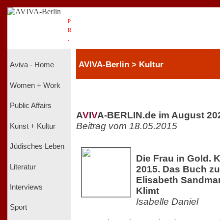
.
P
R
.
AVIVA-Berlin > Kultur
Aviva - Home
Women + Work
Public Affairs
A
V
I
V
A-BERLIN.de im August 20
Beitrag vom 18.05.2015
Kunst + Kultur
Jüdisches Leben
Die Frau in Gold. K
Literatur
2015. Das Buch z
Elisabeth Sandman
Interviews
Klimt
Isabelle Daniel
Sport