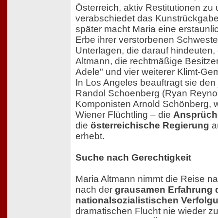
Österreich, aktiv Restitutionen zu
verabschiedet das Kunstrückgabe
später macht Maria eine erstaunl
Erbe ihrer verstorbenen Schwester
Unterlagen, die darauf hindeuten, 
Altmann, die rechtmäßige Besitze
Adele" und vier weiterer Klimt-Gem
In Los Angeles beauftragt sie de
Randol Schoenberg (Ryan Reynold
Komponisten Arnold Schönberg, w
Wiener Flüchtling – die
Ansprüch
die
österreichische Regierung
a
erhebt.
Suche nach Gerechtigkeit
Maria Altmann nimmt die Reise na
nach der
grausamen Erfahrung 
nationalsozialistischen Verfolg
dramatischen Flucht nie wieder zu