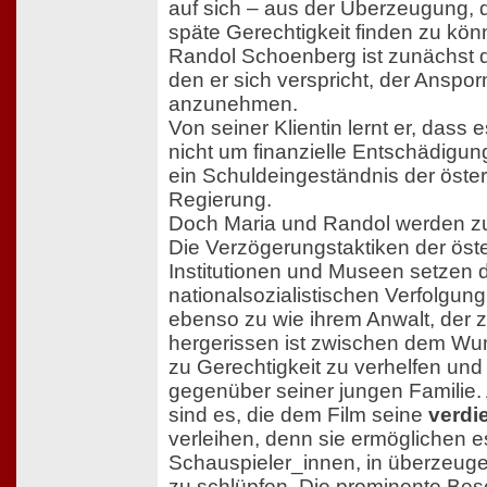
auf sich – aus der Überzeugung, d
späte Gerechtigkeit finden zu kön
Randol Schoenberg ist zunächst de
den er sich verspricht, der Anspor
anzunehmen.
Von seiner Klientin lernt er, dass
nicht um finanzielle Entschädigung
ein Schuldeingeständnis der öste
Regierung.
Doch Maria und Randol werden zu
Die Verzögerungstaktiken der öst
Institutionen und Museen setzen 
nationalsozialistischen Verfolgung
ebenso zu wie ihrem Anwalt, der
hergerissen ist zwischen dem Wun
zu Gerechtigkeit zu verhelfen und
gegenüber seiner jungen Familie. 
sind es, die dem Film seine
verdie
verleihen, denn sie ermöglichen 
Schauspieler_innen, in überzeuge
zu schlüpfen. Die prominente Bese