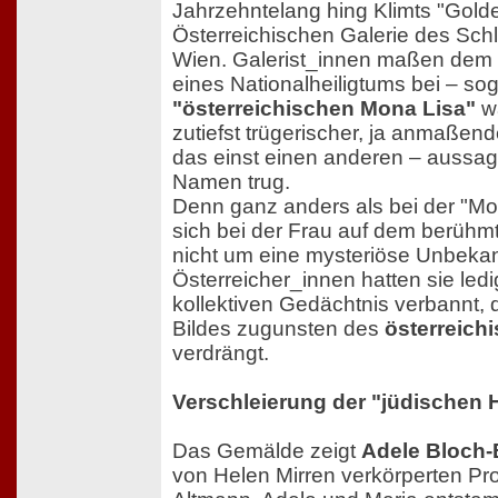
Jahrzehntelang hing Klimts "Golde
Österreichischen Galerie des Sch
Wien. Galerist_innen maßen dem B
eines Nationalheiligtums bei – so
"österreichischen Mona Lisa"
wa
zutiefst trügerischer, ja anmaßend
das einst einen anderen – aussag
Namen trug.
Denn ganz anders als bei der "Mo
sich bei der Frau auf dem berüh
nicht um eine mysteriöse Unbekan
Österreicher_innen hatten sie ledi
kollektiven Gedächtnis verbannt, 
Bildes zugunsten des
österreich
verdrängt.
Verschleierung der "jüdischen 
Das Gemälde zeigt
Adele Bloch-
von Helen Mirren verkörperten Pro