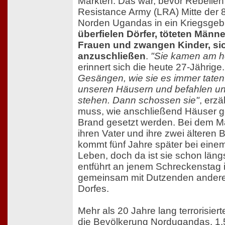
Märkten. Das war, bevor Rebellen
Resistance Army (LRA) Mitte der 
Norden Ugandas in ein Kriegsgeb
überfielen Dörfer, töteten Männe
Frauen und zwangen Kinder, si
anzuschließen
.
"Sie kamen am he
erinnert sich die heute 27-Jährige
Gesängen, wie sie es immer taten
unseren Häusern und befahlen uns
stehen. Dann schossen sie"
, erzä
muss, wie anschließend Häuser g
Brand gesetzt werden. Bei dem Mas
ihren Vater und ihre zwei älteren B
kommt fünf Jahre später bei einem
Leben, doch da ist sie schon läng
entführt an jenem Schreckenstag 
gemeinsam mit Dutzenden anderer
Dorfes.
Mehr als 20 Jahre lang terrorisie
die Bevölkerung Nordugandas. 1,