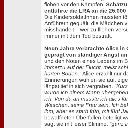
flohen vor den Kämpfen.
Schätzu
entführte die LRA an die 25.000
Die KindersoldatInnen mussten tö
Anführern gequält, die Mädchen vo
misshandelt – wer zu fliehen vers
immer mit dem Tod bestraft.
Neun Jahre verbrachte Alice in
geprägt von ständiger Angst u
und den Nöten eines Lebens im 
immerzu auf der Flucht, meist schl
harten Boden."
Alice erzählt nur d
Erinnerungen wühlen sie auf, eigen
längst tief in sich vergraben.
"Kurz
wurde ich einem Mann übergeben, d
ich. Von da an musste ich alles fü
Waschen, seine Frau sein. Ich be
ihm, aber es starb früh, mit fünf Ja
bewaffneten Überfällen beteiligt 
sagt sie mit leiser Stimme,
"ganz 