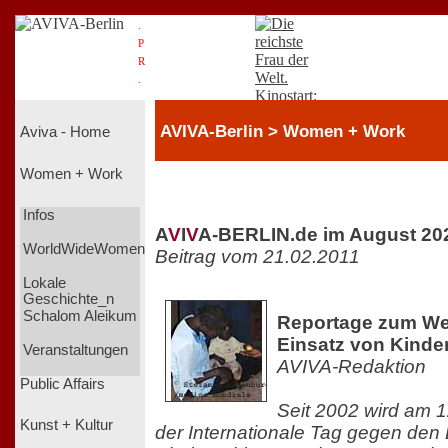
.
P
R
.
AVIVA-Berlin > Women + Work
Aviva - Home
Women + Work
Infos
A
V
I
V
A-BERLIN.de im August 20
WorldWideWomen
Beitrag vom 21.02.2011
Lokale
Geschichte_n
Schalom Aleikum
Reportage zum We
Einsatz von Kinde
Veranstaltungen
AVIVA-Redaktion
Public Affairs
Seit 2002 wird am 1
Kunst + Kultur
der Internationale Tag gegen den