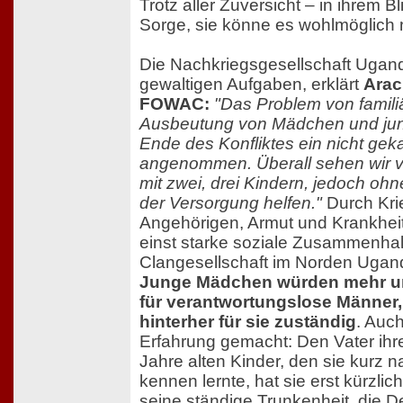
Trotz aller Zuversicht – in ihrem Bl
Sorge, sie könne es wohlmöglich n
Die Nachkriegsgesellschaft Ugan
gewaltigen Aufgaben, erklärt
Arac
FOWAC:
"Das Problem von famili
Ausbeutung von Mädchen und jun
Ende des Konfliktes ein nicht g
angenommen. Überall sehen wir vi
mit zwei, drei Kindern, jedoch oh
der Versorgung helfen."
Durch Krie
Angehörigen, Armut und Krankheit
einst starke soziale Zusammenhal
Clangesellschaft im Norden Ugan
Junge Mädchen würden mehr un
für verantwortungslose Männer,
hinterher für sie zuständig
. Auch
Erfahrung gemacht: Den Vater ihre
Jahre alten Kinder, den sie kurz n
kennen lernte, hat sie erst kürzlic
seine ständige Trunkenheit, die 