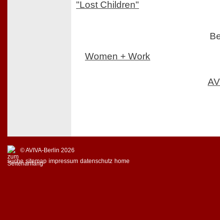
"Lost Children"
Be
Women + Work
AV
© AVIVA-Berlin 2026
suche
sitemap
impressum
datenschutz
home