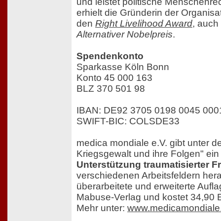
und leistet politische Menschenre
erhielt die Gründerin der Organis
den
Right Livelihood Award
, auch
Alternativer Nobelpreis
.
Spendenkonto
Sparkasse Köln Bonn
Konto 45 000 163
BLZ 370 501 98
IBAN: DE92 3705 0198 0045 000
SWIFT-BIC: COLSDE33
medica mondiale e.V. gibt unter de
Kriegsgewalt und ihre Folgen" ei
Unterstützung traumatisierter F
verschiedenen Arbeitsfeldern hera
überarbeitete und erweiterte Aufl
Mabuse-Verlag und kostet 34,90 
Mehr unter:
www.medicamondiale