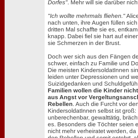
Dorfes"
. Mehr will sie darüber nic
"Ich wollte mehrmals fliehen."
Alic
nach unten, ihre Augen füllen sic
dritten Mal schaffte sie es, entkam
knapp. Dabei fiel sie hart auf eine
sie Schmerzen in der Brust.
Doch wer sich aus den Fängen der
schwer, einfach zu Familie und D
Die meisten KindersoldatInnen sind
leiden unter Depressionen und w
Suizidgedanken und Schuldgefüh
Familien wollen die Kinder nic
aus Angst vor Vergeltungsansc
Rebellen
. Auch die Furcht vor de
KindersoldatInnen selbst ist groß:
unberechenbar, gewalttätig, bräch
es. Besonders die Töchter seien e
nicht mehr verheiratet werden, da 
den Rebellen und somit entehrt, als