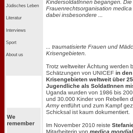
KindersoldatInnen begangen. Die
Jüdisches Leben
Frauenrechtsorganisation medica 
dabei insbesondere ...
Literatur
Interviews
Sport
... traumatisierte Frauen und Mäd
Krisengebieten.
About us
Trotz weltweiter Ächtung werden 
Schätzungen von UNICEF
in den
Krisengebieten weltweit über 2
Jugendliche als SoldatInnen m
Uganda wurden von 1986 bis 200
und 30.000 Kinder von Rebellen 
Army
entführt und zum Kampf gez
Schicksal ist kaum dokumentiert.
We
remember
Im November 2010 reiste
Stefani
Mitarbeiterin von
medica mondia