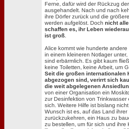
Ferne, dafür wird der Rückzug de
ausgehandelt. Nach und nach keh
ihre Dörfer zurück und die größere
werden aufgelöst. Doch
nicht all
schaffen es, ihr Leben wiedera
ist groß
.
Alice kommt wie hunderte andere m
in einem kleineren Notlager unter
sind erbärmlich. Es gibt kaum fl
keine Toiletten, keine Arbeit, um 
Seit die großen internationalen
abgezogen sind, verirrt sich k
die weit abgelegenen Ansiedlu
von einer Organisation ein Moskit
zur Desinfektion von Trinkwasser e
sich. Weitere Hilfe ist bislang nicht
Wunsch ist es, auf das Land ihrer 
zurückzukehren, ein Haus zu baue
zu bestellen, um für sich und ihre