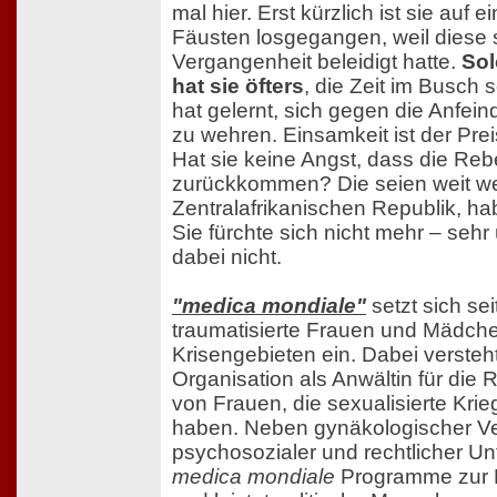
mal hier. Erst kürzlich ist sie auf 
Fäusten losgegangen, weil diese 
Vergangenheit beleidigt hatte.
So
hat sie öfters
, die Zeit im Busch 
hat gelernt, sich gegen die Anfe
zu wehren. Einsamkeit ist der Prei
Hat sie keine Angst, dass die Reb
zurückkommen? Die seien weit we
Zentralafrikanischen Republik, ha
Sie fürchte sich nicht mehr – sehr
dabei nicht.
"medica mondiale"
setzt sich sei
traumatisierte Frauen und Mädche
Krisengebieten ein. Dabei versteht
Organisation als Anwältin für die
von Frauen, die sexualisierte Krie
haben. Neben gynäkologischer V
psychosozialer und rechtlicher Un
medica mondiale
Programme zur 