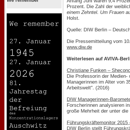
We remember
Anfang Juni waren 9,4 Prozen
Prozent. Die Zahl der weibli
einem Zehntel. Um Frauen au
Holst.
Quelle: DIW Berlin – Deutsch
Die Pressemitteilung vom 10.
www.diw.de
Weiterlesen auf AVIVA-Berl
Christiane Funken – Sheconom
Die Professorin der Medien- 
Managerinnen im Alter von 3
Arbeitswelt". (2016)
DIW Managerinnen-Barometer
Forscherinnen analysieren i
große Mehrheit der unter die
Führungskräftemonitor 2015 -
DIW Berlin stellt Führungskr