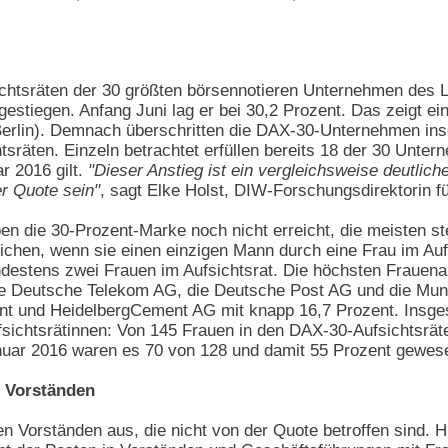
ichtsräten der 30 größten börsennotieren Unternehmen des 
estiegen. Anfang Juni lag er bei 30,2 Prozent. Das zeigt ei
erlin). Demnach überschritten die DAX-30-Unternehmen ins
tsräten. Einzeln betrachtet erfüllen bereits 18 der 30 Unter
 2016 gilt.
"Dieser Anstieg ist ein vergleichsweise deutliche
r Quote sein"
, sagt Elke Holst, DIW-Forschungsdirektorin f
 die 30-Prozent-Marke noch nicht erreicht, die meisten st
ichen, wenn sie einen einzigen Mann durch eine Frau im Au
ndestens zwei Frauen im Aufsichtsrat. Die höchsten Frauena
ie Deutsche Telekom AG, die Deutsche Post AG und die Munic
t und HeidelbergCement AG mit knapp 16,7 Prozent. Insges
fsichtsrätinnen: Von 145 Frauen in den DAX-30-Aufsichtsräte
nuar 2016 waren es 70 von 128 und damit 55 Prozent gewesen
n Vorständen
en Vorständen aus, die nicht von der Quote betroffen sind. Hi