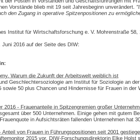
t der Posten in Vorständen und Geschäftsführungen mit Fraue
chen Vorstände blieb mit 19 seit Jahresbeginn unverändert.
"
ch den Zugang in operative Spitzenpositionen zu ermögliche
es Institut für Wirtschaftsforschung e. V. Mohrenstraße 58, 
 Juni 2016 auf der Seite des DIW:
in:
y. Warum die Zukunft der Arbeitswelt weiblich ist
und Geschlechtersoziologie am Institut für Soziologie an der
5 sowie 50 plus Chancen und Hindernisse für Frauen in der 
 2016 - Frauenanteile in Spitzengremien großer Unterneh
nsgesamt über 500 Unternehmen. Einige gehen mit gutem Beis
 Frauenquote in Aufsichtsräten fallenden Unternehmen hat 30
 Anteil von Frauen in Führungspositionen seit 2001 gestiege
äftemonitor 2015 vor. DIW-Forschungsdirektorin Elke Holst 