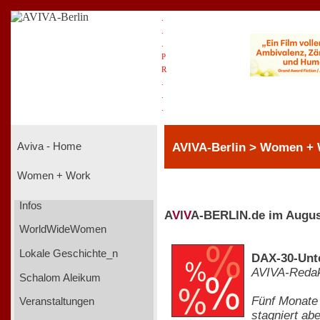
.
.
.
P
R
.
.
.
AVIVA-Berlin > Women + 
Aviva - Home
Women + Work
Infos
A
V
I
V
A-BERLIN.de im Augus
WorldWideWomen
Lokale Geschichte_n
DAX-30-Unte
AVIVA-Redak
Schalom Aleikum
Fünf Monate 
Veranstaltungen
stagniert ab