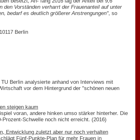
n besetzt, An- fang 2016 lag der Anteil bei 9,6
In den Vorständen verharrt der Frauenanteil auf unter
n, bedarf es deutlich größerer Anstrengungen"
, so
10117 Berlin
 TU Berlin analysierte anhand von Interviews mit
Wirtschaft vor dem Hintergrund der "schönen neuen
men steigen kaum
piel voran, andere hinken umso stärker hinterher. Die
-Prozent-Schwelle noch nicht erreicht. (2016)
n, Entwicklung zuletzt aber nur noch verhalten
schlägt Fünf-Punkte-Plan für mehr Frauen in