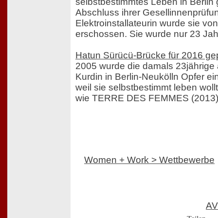
selbstbestimmtes Leben in Berlin 
Abschluss ihrer Gesellinnenprüfu
Elektroinstallateurin wurde sie vo
erschossen. Sie wurde nur 23 Jahr
Hatun Sürücü-Brücke für 2016 ge
2005 wurde die damals 23jährige 
Kurdin in Berlin-Neukölln Opfer e
weil sie selbstbestimmt leben wollt
wie TERRE DES FEMMES (2013
Women + Work > Wettbewerbe
AV