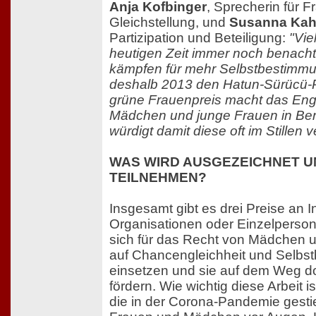
Anja Kofbinger
, Sprecherin für 
Gleichstellung, und
Susanna Kahl
Partizipation und Beteiligung:
"Vie
heutigen Zeit immer noch benachte
kämpfen für mehr Selbstbestimm
deshalb 2013 den Hatun-Sürücü-Pre
grüne Frauenpreis macht das En
Mädchen und junge Frauen in Berl
würdigt damit diese oft im Stillen ve
WAS WIRD AUSGEZEICHNET 
TEILNEHMEN?
Insgesamt gibt es drei Preise an In
Organisationen oder Einzelpersone
sich für das Recht von Mädchen 
auf Chancengleichheit und Selbs
einsetzen und sie auf dem Weg do
fördern. Wie wichtig diese Arbeit ist
die in der Corona-Pandemie gest