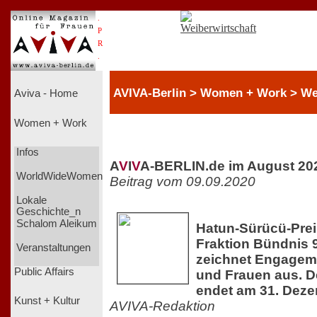
.
P
R
.
AVIVA-Berlin > Women + Work > We
Aviva - Home
Women + Work
Infos
A
V
I
V
A-BERLIN.de im August 20
WorldWideWomen
Beitrag vom 09.09.2020
Lokale
Geschichte_n
Schalom Aleikum
Hatun-Sürücü-Prei
Fraktion Bündnis 
Veranstaltungen
zeichnet Engagem
Public Affairs
und Frauen aus. D
endet am 31. Dez
Kunst + Kultur
AVIVA-Redaktion