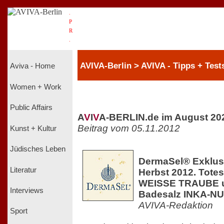
.
P
R
.
AVIVA-Berlin > AVIVA - Tipps + Test
Aviva - Home
Women + Work
Public Affairs
A
V
I
V
A-BERLIN.de im August 20
Beitrag vom 05.11.2012
Kunst + Kultur
Jüdisches Leben
DermaSel® Exklus
Literatur
Herbst 2012. Tote
WEISSE TRAUBE u
Interviews
Badesalz INKA-N
AVIVA-Redaktion
Sport