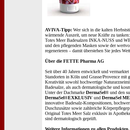
AVIVA-Tipp:
Wer sich in die kalten Herbstst
wärmende Auszeit, um neue Kräfte zu tanken
Totes Meer Badesalzen INKA-NUSS und W
und den pflegenden Masken sowie der wertvo
regenerieren – damit überstehen Sie jedes Wett
Über die FETTE Pharma AG
Seit über 40 Jahren entwickelt und vermarkt
Standorten in Köln und Grasse/Provence mit
Kreativität sowohl hochwertige Naturarzneimi
Badesalze, als auch dermatologische und kosm
Unter der Dachmarke
DermaSel
® und den s
DermaSel
®
EXKLUSIV
und
DermaSel M
innovative Badesalz-Kompositionen, hochwer
Duschzusätze sowie zahlreiche Körperpflegep
Original Totes Meer Salz exklusiv in Apotheke
sind dermatologisch geprüft.
Weitere Informationen zu allen Produkten,