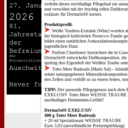
verleiht dieses reichhaltige Pflegebad ein unn
und verwöhnt mit der fruchtig edlen Duftkreat
exklusiv für DermaSel® kreiert.
Produktprofil:
Weiße Trauben-Extrakte (Wine) werden al
der biologisch kultivierten Prosecco-Traube g
bildet einen natürlichen Antioxidationskompl
jugendlichen Haut.
Parfum Chardoney bezeichnet die in Grass
DermaSel® entwickelte Duftkomposition, die e
spritzig den Eigenduft der Weißen Traube unter
Totes Meer Badesalz (Maris Sal) – kristall
seiner naturgegebenen Mineralienkomposition b
den Zellen und verhilft so zu einem festen, str
TIPP:
Der passende Pflegegenuss nach dem
EXKLUSIV Totes Meer WEISSE TRAUBE Kö
nachhaltiges Hmmmmm-Gefühl!
DermaSel® EXKLUSIV
400 g Totes Meer Badesalz
+ 20 ml Spezialzusatz WEISSE TRAUBE
Euro 3,03 (unverbindliche Preisempfehlung)