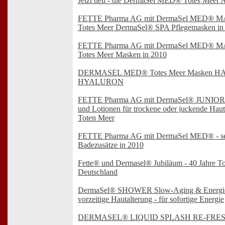
Jetzt neu - die DermaSel MED® Totes Meer 
FETTE Pharma AG mit DermaSel MED® M
Totes Meer DermaSel® SPA Pflegemasken in
FETTE Pharma AG mit DermaSel MED® M
Totes Meer Masken in 2010
DERMASEL MED® Totes Meer Masken H
HYALURON
FETTE Pharma AG mit DermaSel® JUNIOR - 
und Lotionen für trockene oder juckende Haut
Toten Meer
FETTE Pharma AG mit DermaSel MED® - sec
Badezusätze in 2010
Fette® und Dermasel® Jubiläum - 40 Jahre To
Deutschland
DermaSel® SHOWER Slow-Aging & Energie 
vorzeitige Hautalterung - für sofortige Energie
DERMASEL® LIQUID SPLASH RE-FRE