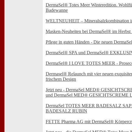
DermaSel® Totes Meer Winteredition. Wohlfüh
Badewanne
WELTNEUHEIT – Mineralsalzkombination 
Masken-Neuheiten bei DermaSel® im Herbst
Pflege in guten Händen - Die neuen DermaS
DermaSel® SPA und DermaSel® EXKLUSIV K
DermaSel® I LOVE TOTES MEER - Prosecco
Dermasel® Relaunch mit vier neuen exquisite
frischem Design
Jetzt neu - DermaSel MED® GESICHTS
und DermaSel MED® GESICHTSCREME L
DermaSel TOTES MEER BADESALZ SAP
BADESALZ RUBIN
FETTE Pharma AG mit DermaSel® Körperc