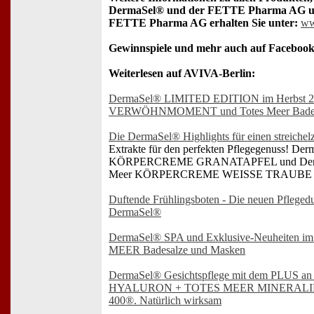
DermaSel® und der FETTE Pharma AG und
FETTE Pharma AG erhalten Sie unter:
ww
Gewinnspiele und mehr auch auf Facebook
Weiterlesen auf AVIVA-Berlin:
DermaSel® LIMITED EDITION im Herbst 201
VERWÖHNMOMENT und Totes Meer Bad
Die DermaSel® Highlights für einen streiche
Extrakte für den perfekten Pflegegenuss! D
KÖRPERCREME GRANATAPFEL und Derm
Meer KÖRPERCREME WEISSE TRAUBE
Duftende Frühlingsboten - Die neuen Pflege
DermaSel®
DermaSel® SPA und Exklusive-Neuheiten im
MEER Badesalze und Masken
DermaSel® Gesichtspflege mit dem PLUS an
HYALURON + TOTES MEER MINERAL
400®. Natürlich wirksam