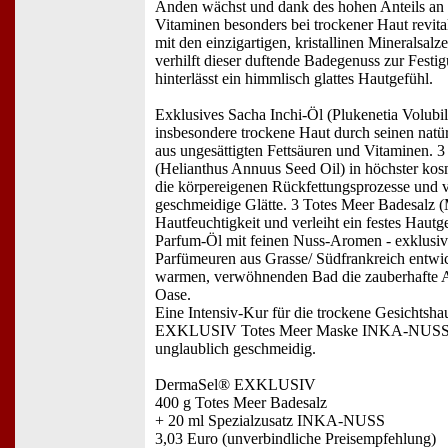
Anden wächst und dank des hohen Anteils an 
Vitaminen besonders bei trockener Haut revita
mit den einzigartigen, kristallinen Mineralsa
verhilft dieser duftende Badegenuss zur Fest
hinterlässt ein himmlisch glattes Hautgefühl.
Exklusives Sacha Inchi-Öl (Plukenetia Volubili
insbesondere trockene Haut durch seinen natü
aus ungesättigten Fettsäuren und Vitaminen.
(Helianthus Annuus Seed Oil) in höchster kosm
die körpereigenen Rückfettungsprozesse und v
geschmeidige Glätte. 3 Totes Meer Badesalz (M
Hautfeuchtigkeit und verleiht ein festes Hautg
Parfum-Öl mit feinen Nuss-Aromen - exklusi
Parfümeuren aus Grasse/ Südfrankreich entwick
warmen, verwöhnenden Bad die zauberhafte 
Oase.
Eine Intensiv-Kur für die trockene Gesichtsh
EXKLUSIV Totes Meer Maske INKA-NUSS m
unglaublich geschmeidig.
DermaSel® EXKLUSIV
400 g Totes Meer Badesalz
+ 20 ml Spezialzusatz INKA-NUSS
3,03 Euro (unverbindliche Preisempfehlung)