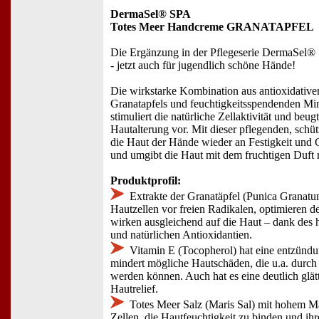
DermaSel® SPA
Totes Meer Handcreme GRANATAPFEL
Die Ergänzung in der Pflegeserie DermaSel®
- jetzt auch für jugendlich schöne Hände!
Die wirkstarke Kombination aus antioxidative
Granatapfels und feuchtigkeitsspendenden Mi
stimuliert die natürliche Zellaktivität und beug
Hautalterung vor. Mit dieser pflegenden, sc
die Haut der Hände wieder an Festigkeit und Gl
und umgibt die Haut mit dem fruchtigen Duft r
Produktprofil:
Extrakte der Granatäpfel (Punica Granatum
Hautzellen vor freien Radikalen, optimieren d
wirken ausgleichend auf die Haut – dank des 
und natürlichen Antioxidantien.
Vitamin E (Tocopherol) hat eine entzü
mindert mögliche Hautschäden, die u.a. durch
werden können. Auch hat es eine deutlich glä
Hautrelief.
Totes Meer Salz (Maris Sal) mit hohem Ma
Zellen, die Hautfeuchtigkeit zu binden und ih