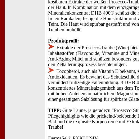
kostbaren Extrakte der weißen Prosecco-Traub
der Haut. In Kombination mit dem einzigartig
Mineralienkonzentrat DHB 400® schützt die 
freien Radikalen, festigt die Hautstruktur und
Teint. Die Haut wird spürbar gestrafft und vo
Trauben umhüllt.
Produktprofil:
Extrakte der Prosecco-Traube (Wine) biete
Inhaltsstoffen (Flavonoide, Vitamine und Mine
Anti-Aging Mittel und schützen besonders gut
den Zellalterungsprozess beschleunigen.
Tocopherol, auch als Vitamin E bekannt, z
Antioxidantien. Es bewahrt das Schutzschild 
verhindert frühzeitige Faltenbildung. 3 DHB 4
konzentriertes Mineralsalzgemisch aus dem To
mit hohen Anteilen an natürlichem Magnesiu
einer gesättigten Salzlösung für spürbare Glätt
TIPP:
Gute Laune, ja geradezu "Prosecco-St
Pflegehighlights wie die prickelnd-belebende
Bad und die exquisite Körpercreme mit Extra
Traube!
DermaSel® EXKLUSIV