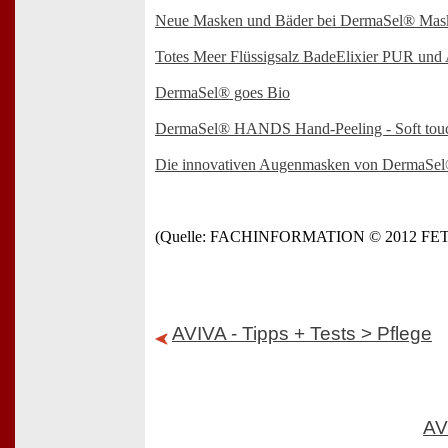
Neue Masken und Bäder bei DermaSel® Mas
Totes Meer Flüssigsalz BadeElixier PUR und A
DermaSel® goes Bio
DermaSel® HANDS Hand-Peeling - Soft tou
Die innovativen Augenmasken von DermaSe
(Quelle: FACHINFORMATION © 2012 F
AVIVA - Tipps + Tests > Pflege
AV