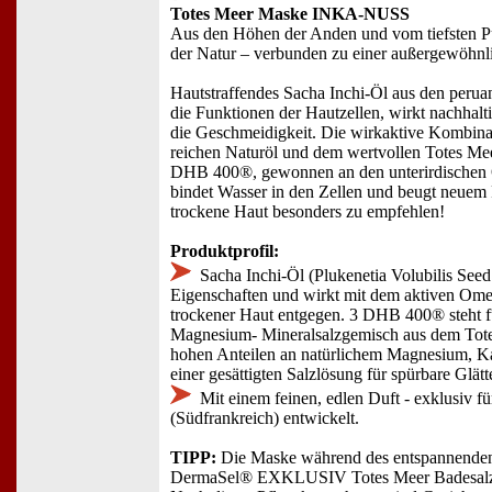
Totes Meer Maske INKA-NUSS
Aus den Höhen der Anden und vom tiefsten P
der Natur – verbunden zu einer außergewöhnl
Hautstraffendes Sacha Inchi-Öl aus den peruan
die Funktionen der Hautzellen, wirkt nachhalti
die Geschmeidigkeit. Die wirkaktive Kombin
reichen Naturöl und dem wertvollen Totes Me
DHB 400®, gewonnen an den unterirdischen 
bindet Wasser in den Zellen und beugt neuem F
trockene Haut besonders zu empfehlen!
Produktprofil:
Sacha Inchi-Öl (Plukenetia Volubilis Seed 
Eigenschaften und wirkt mit dem aktiven Om
trockener Haut entgegen. 3 DHB 400® steht fü
Magnesium- Mineralsalzgemisch aus dem Toten
hohen Anteilen an natürlichem Magnesium, K
einer gesättigten Salzlösung für spürbare Glätt
Mit einem feinen, edlen Duft - exklusiv 
(Südfrankreich) entwickelt.
TIPP:
Die Maske während des entspannenden
DermaSel® EXKLUSIV Totes Meer Badesal