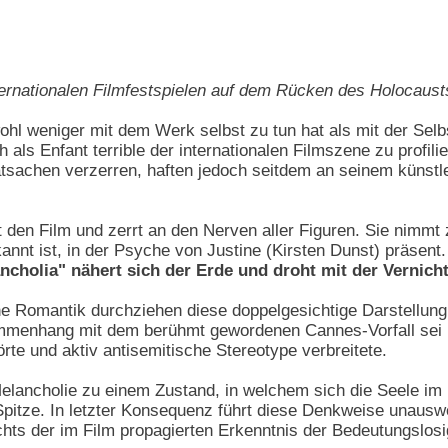
 internationalen Filmfestspielen auf dem Rücken des Holocaus
l weniger mit dem Werk selbst zu tun hat als mit der Selb
 als Enfant terrible der internationalen Filmszene zu profili
Tatsachen verzerren, haften jedoch seitdem an seinem künstl
den Film und zerrt an den Nerven aller Figuren. Sie nimmt z
annt ist, in der Psyche von Justine (Kirsten Dunst) präsent.
ncholia" nähert sich der Erde und droht mit der Vernich
he Romantik durchziehen diese doppelgesichtige Darstellu
mmenhang mit dem berühmt gewordenen Cannes-Vorfall sei 
rte und aktiv antisemitische Stereotype verbreitete.
Melancholie zu einem Zustand, in welchem sich die Seele im 
 Spitze. In letzter Konsequenz führt diese Denkweise unausw
chts der im Film propagierten Erkenntnis der Bedeutungslosig