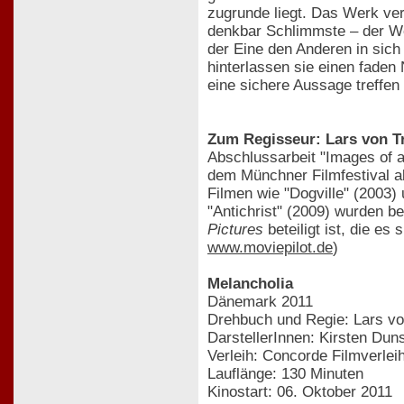
zugrunde liegt. Das Werk ve
denkbar Schlimmste – der We
der Eine den Anderen in sich
hinterlassen sie einen fade
eine sichere Aussage treffen
Zum Regisseur: Lars von Tr
Abschlussarbeit "Images of a
dem Münchner Filmfestival al
Filmen wie "Dogville" (2003)
"Antichrist" (2009) wurden b
Pictures
beteiligt ist, die es
www.moviepilot.de
)
Melancholia
Dänemark 2011
Drehbuch und Regie: Lars vo
DarstellerInnen: Kirsten Dun
Verleih: Concorde Filmverlei
Lauflänge: 130 Minuten
Kinostart: 06. Oktober 2011