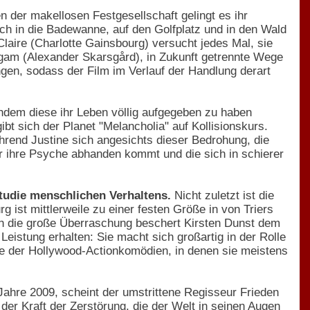
en der makellosen Festgesellschaft gelingt es ihr
ch in die Badewanne, auf den Golfplatz und in den Wald
aire (Charlotte Gainsbourg) versucht jedes Mal, sie
igam (Alexander Skarsgård), in Zukunft getrennte Wege
gen, sodass der Film im Verlauf der Handlung derart
hdem diese ihr Leben völlig aufgegeben zu haben
bt sich der Planet "Melancholia" auf Kollisionskurs.
hrend Justine sich angesichts dieser Bedrohung, die
ber ihre Psyche abhanden kommt und die sich in schierer
Studie menschlichen Verhaltens.
Nicht zuletzt ist die
ist mittlerweile zu einer festen Größe in von Triers
och die große Überraschung beschert Kirsten Dunst dem
Leistung erhalten: Sie macht sich großartig in der Rolle
cke der Hollywood-Actionkomödien, in denen sie meistens
ahre 2009, scheint der umstrittene Regisseur Frieden
er Kraft der Zerstörung, die der Welt in seinen Augen