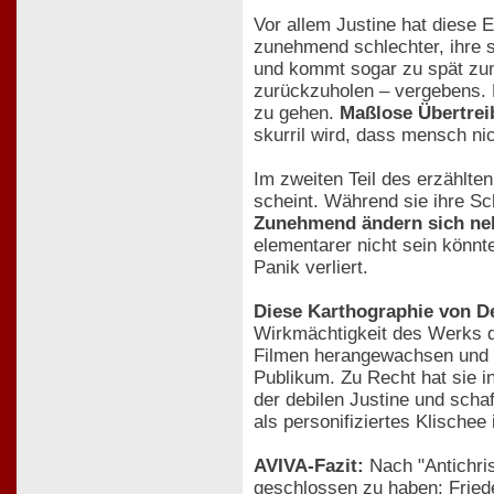
Vor allem Justine hat diese E
zunehmend schlechter, ihre s
und kommt sogar zu spät zum
zurückzuholen – vergebens. 
zu gehen.
Maßlose Übertrei
skurril wird, dass mensch nic
Im zweiten Teil des erzählt
scheint. Während sie ihre Sc
Zunehmend ändern sich neb
elementarer nicht sein könnte
Panik verliert.
Diese Karthographie von De
Wirkmächtigkeit des Werks de
Filmen herangewachsen und ih
Publikum. Zu Recht hat sie in
der debilen Justine und scha
als personifiziertes Klischee 
AVIVA-Fazit:
Nach "Antichris
geschlossen zu haben: Friede