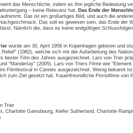
rneint das Menschliche, indem es ihm jegliche Bedeutung v
ltuntergang – keine Relevanz hat.
Das Ende der Menschhei
 aufnimmt. Das ist ein großartiges Bild, und auch die ander
n Nachgeschmack. Das soll es gewesen sein, das Ende der W
 lässt. Nämlich die, dass es keine endgültigen Schlussfolge
ier
wurde am 30. April 1956 in Kopenhagen geboren und stu
 Relief" (1982), welche sich mit der Aufarbeitung des Nation
s bester Film des Jahres ausgezeichnet. Lars von Trier prä
 und "Manderlay" (2005). Lars von Triers Filme wie "Element
eim Filmfestival in Cannes ausgezeichnet. Wenig bekannt is
 sich zum Ziel gesetzt hat, frauenfreundliche Pornofilme von
n Trier
st, Charlotte Gainsbourg, Kiefer Sutherland, Charlotte Ramp
h