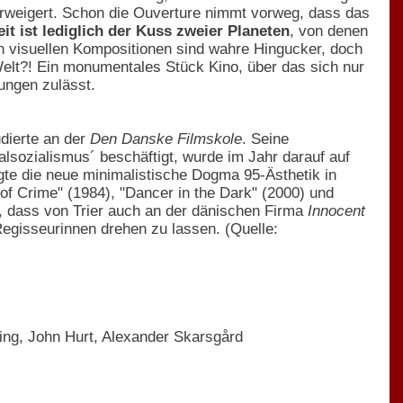
erweigert. Schon die Ouverture nimmt vorweg, dass das
t ist lediglich der Kuss zweier Planeten
, von denen
en visuellen Kompositionen sind wahre Hingucker, doch
elt?! Ein monumentales Stück Kino, über das sich nur
rungen zulässt.
dierte an der
Den Danske Filmskole
. Seine
alsozialismus´ beschäftigt, wurde im Jahr darauf auf
gte die neue minimalistische Dogma 95-Ästhetik in
 of Crime" (1984), "Dancer in the Dark" (2000) und
t, dass von Trier auch an der dänischen Firma
Innocent
 Regisseurinnen drehen zu lassen. (Quelle:
ling, John Hurt, Alexander Skarsgård