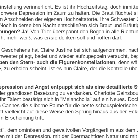
instellung verinnerlicht. Es ist ihr Hochzeitstag, doch inmitt
chwere Depression im Zaum zu halten. Die Braut flüchtet si
 Anschneiden der eigenen Hochzeitstorte. Ihre Schwester Cl
Noch in derselben Nacht entschließen sich Braut und Bräut
bungen? Ja!
Von Trier überspannt den Bogen in alle Richtun
ht mehr weiß, was er/sie denken soll und hoffen darf.
en Geschehens hat Claire Justine bei sich aufgenommen, nac
hwester pflegt, badet und wieder aufzupeppeln versucht, begi
en den Stern- auch die Figurenkonstellationen
, denn wä
, zu erholen scheint, ist es nun Claire, der die Kontrolle ü
pression und Angst entpuppt sich als eine detaillierte 
r grandiosen Besetzung zu verdanken. Charlotte Gainsbourg 
r Talent bestätigt sich in "Melancholia" auf ein Neues. D
 Cannes die silberne Palme für die beste schauspielerische 
fft vielleicht auf diese Weise den Sprung hinaus aus der E
in Erscheinung tritt.
t", dem ominösen und gewaltvollen Vorgängerfilm aus dem J
n mit der Depression, mit der übermächtigen Natur und mit d