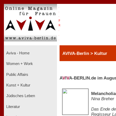
.
.
.
P
R
.
.
.
AVIVA-Berlin > Kultur
Aviva - Home
Women + Work
Public Affairs
A
V
I
V
A-BERLIN.de im Augus
Kunst + Kultur
Melancholia
Jüdisches Leben
Nina Breher
Literatur
Das Ende der
Regisseur La