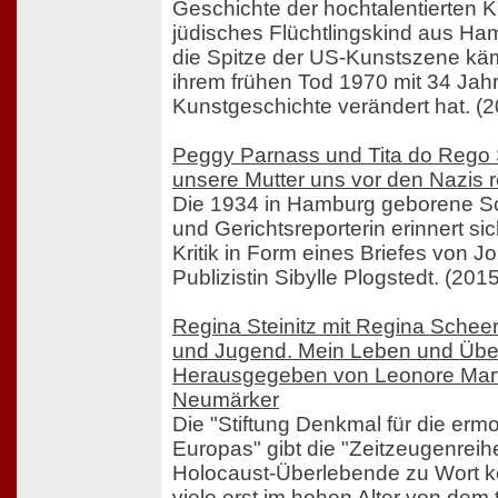
Geschichte der hochtalentierten Kü
jüdisches Flüchtlingskind aus Ha
die Spitze der US-Kunstszene käm
ihrem frühen Tod 1970 mit 34 Jah
Kunstgeschichte verändert hat. (
Peggy Parnass und Tita do Rego S
unsere Mutter uns vor den Nazis r
Die 1934 in Hamburg geborene Sch
und Gerichtsreporterin erinnert si
Kritik in Form eines Briefes von Jo
Publizistin Sibylle Plogstedt. (2015
Regina Steinitz mit Regina Scheer 
und Jugend. Mein Leben und Überl
Herausgegeben von Leonore Mar
Neumärker
Die "Stiftung Denkmal für die er
Europas" gibt die "Zeitzeugenreihe
Holocaust-Überlebende zu Wort 
viele erst im hohen Alter von dem