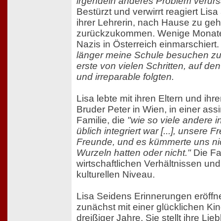
irgendein anderes Problem verurs
Bestürzt und verwirrt reagiert Lisa
ihrer Lehrerin, nach Hause zu ge
zurückzukommen. Wenige Monate
Nazis in Österreich einmarschiert
länger meine Schule besuchen zu 
erste von vielen Schritten, auf d
und irreparable folgten.
Lisa lebte mit ihren Eltern und ihr
Bruder Peter in Wien, in einer assi
Familie, die
"wie so viele andere in
üblich integriert war [...], unsere
Freunde, und es kümmerte uns nic
Wurzeln hatten oder nicht."
Die Fam
wirtschaftlichen Verhältnissen un
kulturellen Niveau.
Lisa Seidens Erinnerungen eröffn
zunächst mit einer glücklichen Ki
dreißiger Jahre. Sie stellt ihre Lie