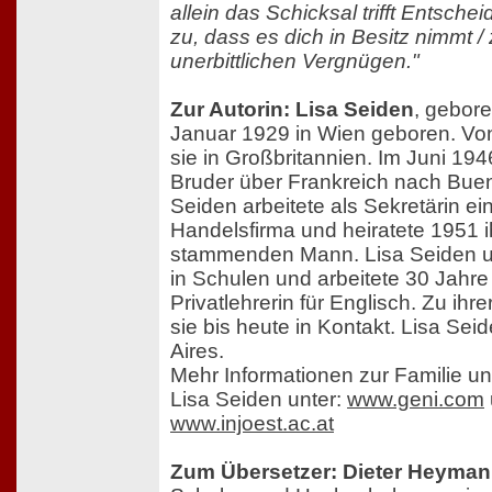
allein das Schicksal trifft Entschei
zu, dass es dich in Besitz nimmt /
unerbittlichen Vergnügen."
Zur Autorin: Lisa Seiden
, gebore
Januar 1929 in Wien geboren. Von
sie in Großbritannien. Im Juni 1946
Bruder über Frankreich nach Buen
Seiden arbeitete als Sekretärin ei
Handelsfirma und heiratete 1951 i
stammenden Mann. Lisa Seiden un
in Schulen und arbeitete 30 Jahre
Privatlehrerin für Englisch. Zu ihre
sie bis heute in Kontakt. Lisa Sei
Aires.
Mehr Informationen zur Familie u
Lisa Seiden unter:
www.geni.com
www.injoest.ac.at
Zum Übersetzer: Dieter Heyma