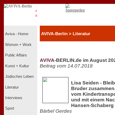
.
P
R
.
AVIVA-Berlin > Literatur
Aviva - Home
Women + Work
Public Affairs
A
V
I
V
A-BERLIN.de im August 20
Beitrag vom 14.07.2018
Kunst + Kultur
Jüdisches Leben
Lisa Seiden - Blei
Literatur
Bruder zusammen.
vom Kindertransp
Interviews
und mit einem Nac
Hansen-Schaberg
Sport
Bärbel Gerdes