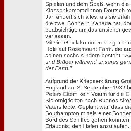
Spielen und dem Spaß, wenn die 
KlassenkameradInnen Deutsch re
Jäh ändert sich alles, als sie erfa
die zwei Söhne in Kanada hat, dor
beabsichtigt, um das unsicher g
verlassen.
Mit viel Glück kommen sie gemein
Hole auf Rosemount Farm, die a
seinen sechs Kindern besteht.
"S
und Brüder während unseres ganz
der Farm."
Aufgrund der Kriegserklärung Gro
England am 3. September 1939 b
Peters Eltern kein Visum für die 
Sie emigrierten nach Buenos Aire
Vaters lebte. Geplant war, dass di
Southampton mittels einer Sond
Bord des Schiffes gehen konnten, 
Erlaubnis, den Hafen anzulaufen.