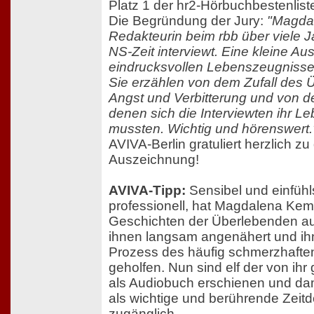
Platz 1 der hr2-Hörbuchbestenlis
Die Begründung der Jury:
"Magdal
Redakteurin beim rbb über viele 
NS-Zeit interviewt. Eine kleine Au
eindrucksvollen Lebenszeugnisse 
Sie erzählen von dem Zufall des 
Angst und Verbitterung und von d
denen sich die Interviewten ihr L
mussten. Wichtig und hörenswert.
AVIVA-Berlin gratuliert herzlich zu
Auszeichnung!
AVIVA-Tipp:
Sensibel und einfühl
professionell, hat Magdalena Kem
Geschichten der Überlebenden au
ihnen langsam angenähert und ih
Prozess des häufig schmerzhafte
geholfen. Nun sind elf der von ih
als Audiobuch erschienen und dami
als wichtige und berührende Zeit
zugänglich.