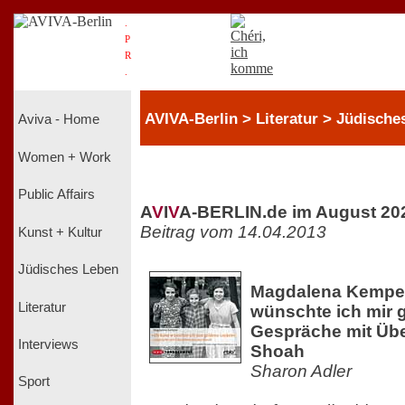
.
P
R
.
AVIVA-Berlin > Literatur > Jüdische
Aviva - Home
Women + Work
Public Affairs
A
V
I
V
A-BERLIN.de im August 20
Beitrag vom 14.04.2013
Kunst + Kultur
Jüdisches Leben
Magdalena Kemper 
Literatur
wünschte ich mir 
Gespräche mit Üb
Interviews
Shoah
Sharon Adler
Sport