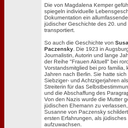
Die von Magdalena Kemper gefüh
spiegeln individuelle Lebensgesc
Dokumentation ein allumfassendes
jüdischer Geschichte des 20. und
transportiert.
So auch die Geschichte von
Susa
Paczensky
. Die 1923 in Augsbu
Journalistin, Autorin und lange J
der Reihe "Frauen Aktuell" bei ror
Vorstandsmitglied bei pro familia,
Jahren nach Berlin. Sie hatte sic
Siebziger- und Achtzigerjahren a
Streiterin für das Selbstbestimm
und die Abschaffung des Paragra
Von den Nazis wurde die Mutter g
jüdischen Ehemann zu verlassen, w
Susanne von Paczensky schildert 
ersten Erfahrungen, als jüdisches 
aufzuwachsen.