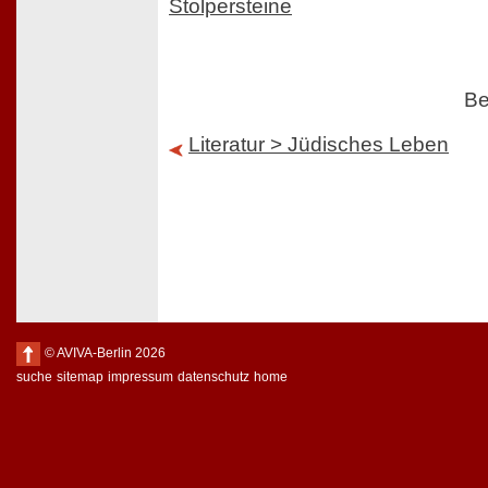
Stolpersteine
Be
Literatur > Jüdisches Leben
© AVIVA-Berlin 2026
suche
sitemap
impressum
datenschutz
home