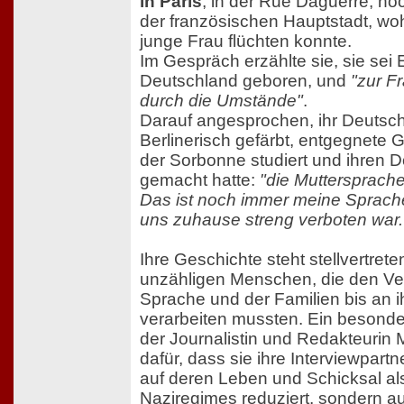
in Paris
, in der Rue Daguerre, h
der französischen Hauptstadt, woh
junge Frau flüchten konnte.
Im Gespräch erzählte sie, sie sei 
Deutschland geboren, und
"zur F
durch die Umstände"
.
Darauf angesprochen, ihr Deutsch
Berlinerisch gefärbt, entgegnete G
der Sorbonne studiert und ihren D
gemacht hatte:
"die Muttersprache
Das ist noch immer meine Sprach
uns zuhause streng verboten war.
Ihre Geschichte steht stellvertrete
unzähligen Menschen, die den Ver
Sprache und der Familien bis an 
verarbeiten mussten. Ein besonde
der Journalistin und Redakteuri
dafür, dass sie ihre Interviewpartn
auf deren Leben und Schicksal als
Naziregimes reduziert, sondern au