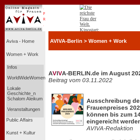
.
P
R
.
AVIVA-Berlin > Women + Work
Aviva - Home
Women + Work
Infos
A
V
I
V
A-BERLIN.de im August 20
WorldWideWomen
Beitrag vom 03.11.2022
Lokale
Geschichte_n
Schalom Aleikum
Ausschreibung des
Frauenpreises 20
Veranstaltungen
können bis zum 1
Public Affairs
eingereicht werde
AVIVA-Redaktion
Kunst + Kultur