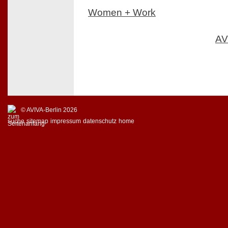
Women + Work
AV
© AVIVA-Berlin 2026
suche
sitemap
impressum
datenschutz
home