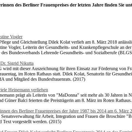
rinnen des Berliner Frauenpreises der letzten Jahre finden Sie unt
stine Vogler
 Pflege und Gleichstellung Dilek Kolat verlieh am 8. März 2018 anläss
stine Vogler, Leiterin der Gesundheits- und Krankenpflegeschule an de
de des Bundesverbands Lehrende Gesundheits- und Sozialberufe (BLGS)
Dr. Sigrid Nikutta
wird mit dieser Auszeichnung für ihren Einsatz zur Förderung von Fra
auentag, im Roten Rathaus statt. Dilek Kolat, Senatorin für Gesundheit
dA und Mitglied des Bundesfrauenrats. (2017)
riele Heinemann verliehen
emann prägt als Leiterin von "MaDonna" seit mehr als 30 Jahren in No
nd Güner Balci feierten die Preisträgerin am 8. März im Roten Rathaus
rinnen des Berliner Frauenpreises der Jahre 1987 bis 2014 am 6. März 
 Senatsverwaltung für Arbeit, Integration und Frauen die Broschüre "Be
nd Text vorgestellt werden. (2015)