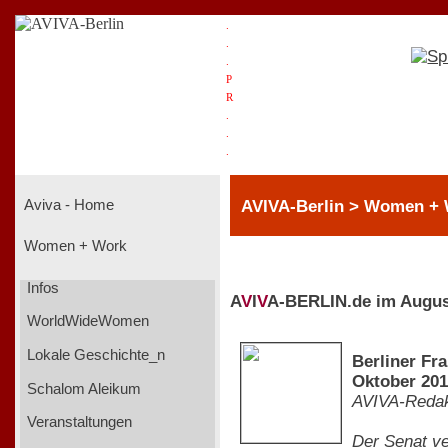
.
.
.
P
R
.
.
.
AVIVA-Berlin > Women + 
Aviva - Home
Women + Work
Infos
A
V
I
V
A-BERLIN.de im Augus
WorldWideWomen
Lokale Geschichte_n
Berliner Fr
Oktober 20
Schalom Aleikum
AVIVA-Redak
Veranstaltungen
Der Senat ve