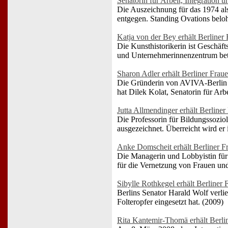
Senatorin für Arbeit, Integration
Die Auszeichnung für das 1974 als
entgegen. Standing Ovations beloh
Katja von der Bey erhält Berliner
Die Kunsthistorikerin ist Geschäf
und Unternehmerinnenzentrum betrei
Sharon Adler erhält Berliner Frau
Die Gründerin von AVIVA-Berlin w
hat Dilek Kolat, Senatorin für Arb
Jutta Allmendinger erhält Berliner
Die Professorin für Bildungssozio
ausgezeichnet. Überreicht wird er
Anke Domscheit erhält Berliner F
Die Managerin und Lobbyistin für 
für die Vernetzung von Frauen und
Sibylle Rothkegel erhält Berliner
Berlins Senator Harald Wolf verlie
Folteropfer eingesetzt hat. (2009)
Rita Kantemir-Thomä erhält Berli