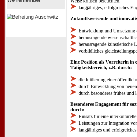
We remember
Weise kritisch beleuchten,
langjähriges, erfolgreiches En
Zukunftsweisende und innovativ
Entwicklung und Umsetzung ei
herausragende wissenschaftlic
herausragende künstlerische Le
vorbildliches gleichstellungs
Eine Position als Vorreiterin in
Tätigkeitsbereich, z.B. durch:
die Initiierung einer öffentl
durch Entwicklung von neuen 
durch besonderes frühes und l
Besonderes Engagement für sozia
durch:
Einsatz für eine interkulturell
Leistungen zur Integration vo
langjähriges und erfolgreiche