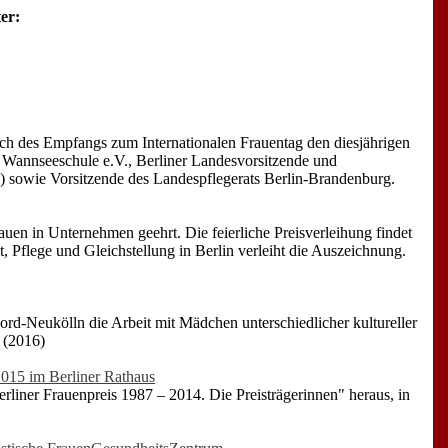
er:
lich des Empfangs zum Internationalen Frauentag den diesjährigen
r Wannseeschule e.V., Berliner Landesvorsitzende und
 sowie Vorsitzende des Landespflegerats Berlin-Brandenburg.
uen in Unternehmen geehrt. Die feierliche Preisverleihung findet
, Pflege und Gleichstellung in Berlin verleiht die Auszeichnung.
rd-Neukölln die Arbeit mit Mädchen unterschiedlicher kultureller
. (2016)
2015 im Berliner Rathaus
rliner Frauenpreis 1987 – 2014. Die Preisträgerinnen" heraus, in