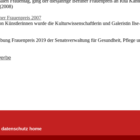
len Frauentag, ging der diesjährige Berliner Frauenpreis an Rita Kan
 (2008)
iner Frauenpreis 2007
on Künstlerinnen wurde die Kulturwissenschaftlerin und Galeristin Ils
ibung Frauenpreis 2019 der Senatsverwaltung für Gesundheit, Pflege u
erbe
datenschutz
home