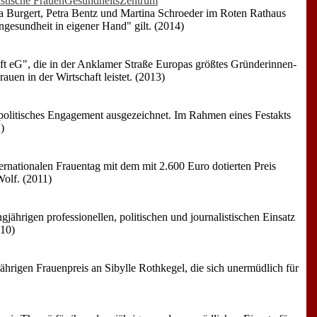
inistische FrauenGesundheitsZentrum
ia Burgert, Petra Bentz und Martina Schroeder im Roten Rathaus
gesundheit in eigener Hand" gilt. (2014)
ft eG", die in der Anklamer Straße Europas größtes Gründerinnen-
uen in der Wirtschaft leistet. (2013)
politisches Engagement ausgezeichnet. Im Rahmen eines Festakts
)
rnationalen Frauentag mit dem mit 2.600 Euro dotierten Preis
Wolf. (2011)
hrigen professionellen, politischen und journalistischen Einsatz
010)
ährigen Frauenpreis an Sibylle Rothkegel, die sich unermüdlich für