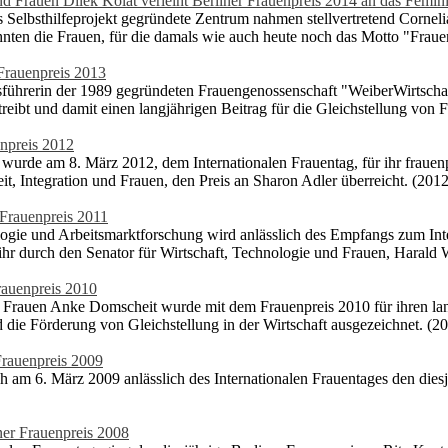
 und Frauen Dilek Kolat verleiht Berliner Frauenpreis 2014 an das Fem
 Selbsthilfeprojekt gegründete Zentrum nahmen stellvertretend Cornel
nten die Frauen, für die damals wie auch heute noch das Motto "Frauen
 Frauenpreis 2013
tsführerin der 1989 gegründeten Frauengenossenschaft "WeiberWirtscha
bt und damit einen langjährigen Beitrag für die Gleichstellung von Fra
enpreis 2012
urde am 8. März 2012, dem Internationalen Frauentag, für ihr frauen
eit, Integration und Frauen, den Preis an Sharon Adler überreicht. (2012
 Frauenpreis 2011
logie und Arbeitsmarktforschung wird anlässlich des Empfangs zum Inte
 ihr durch den Senator für Wirtschaft, Technologie und Frauen, Harald 
rauenpreis 2010
Frauen Anke Domscheit wurde mit dem Frauenpreis 2010 für ihren langjä
 die Förderung von Gleichstellung in der Wirtschaft ausgezeichnet. (2
 Frauenpreis 2009
h am 6. März 2009 anlässlich des Internationalen Frauentages den diesj
ner Frauenpreis 2008