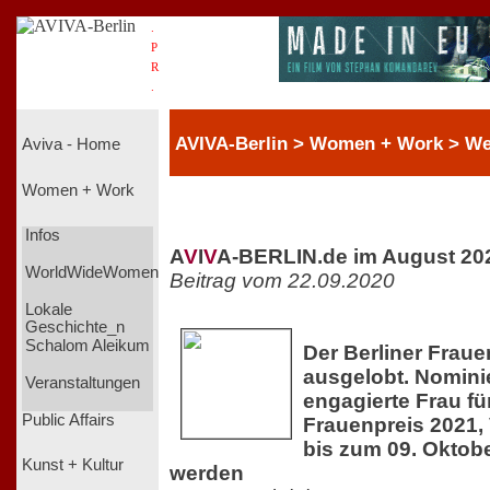
.
P
R
.
AVIVA-Berlin > Women + Work > We
Aviva - Home
Women + Work
Infos
A
V
I
V
A-BERLIN.de im August 20
WorldWideWomen
Beitrag vom 22.09.2020
Lokale
Geschichte_n
Schalom Aleikum
Der Berliner Fraue
ausgelobt. Nomini
Veranstaltungen
engagierte Frau fü
Public Affairs
Frauenpreis 2021,
bis zum 09. Oktobe
Kunst + Kultur
werden