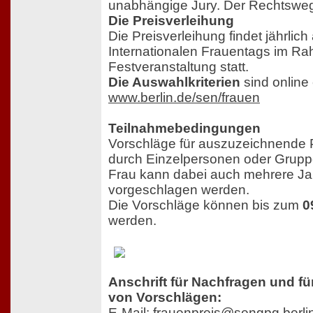
unabhängige Jury. Der Rechtsweg
Die Preisverleihung
Die Preisverleihung findet jährlich
Internationalen Frauentags im Ra
Festveranstaltung statt.
Die Auswahlkriterien
sind online
www.berlin.de/sen/frauen
Teilnahmebedingungen
Vorschläge für auszuzeichnende
durch Einzelpersonen oder Gruppe
Frau kann dabei auch mehrere Ja
vorgeschlagen werden.
Die Vorschläge können bis zum
0
werden.
Anschrift für Nachfragen und fü
von Vorschlägen:
E-Mail:
frauenpreis@sengpg.berli