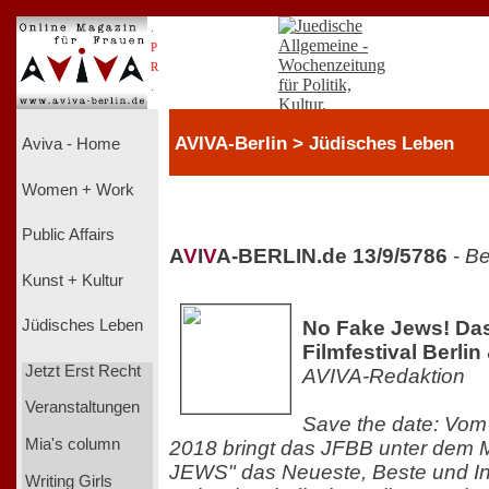
.
P
R
.
AVIVA-Berlin > Jüdisches Leben
Aviva - Home
Women + Work
Public Affairs
A
V
I
V
A-BERLIN.de 13/9/5786
-
Be
Kunst + Kultur
No Fake Jews! Das
Jüdisches Leben
Filmfestival Berli
Jetzt Erst Recht
AVIVA-Redaktion
Veranstaltungen
Save the date: Vom 2
Mia's column
2018 bringt das JFBB unter dem
JEWS" das Neueste, Beste und In
Writing Girls