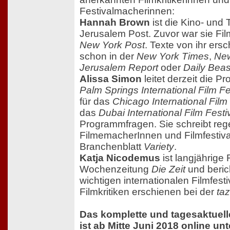
Festivalmacherinnen:
Hannah Brown
ist die Kino- und T
Jerusalem Post. Zuvor war sie Film
New York Post
. Texte von ihr ers
schon in der
New York Times
,
Ne
Jerusalem Report
oder
Daily Beas
Alissa Simon
leitet derzeit die 
Palm Springs International Film Fe
für das
Chicago International Film 
das
Dubai International Film Festi
Programmfragen. Sie schreibt reg
FilmemacherInnen und Filmfestiva
Branchenblatt
Variety
.
Katja Nicodemus
ist langjährige F
Wochenzeitung
Die Zeit
und beric
wichtigen internationalen Filmfesti
Filmkritiken erschienen bei der
taz
Das komplette und tagesaktuel
ist ab Mitte Juni 2018 online unt