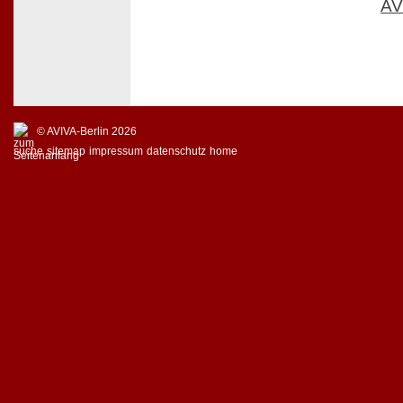
AV
© AVIVA-Berlin 2026
suche
sitemap
impressum
datenschutz
home