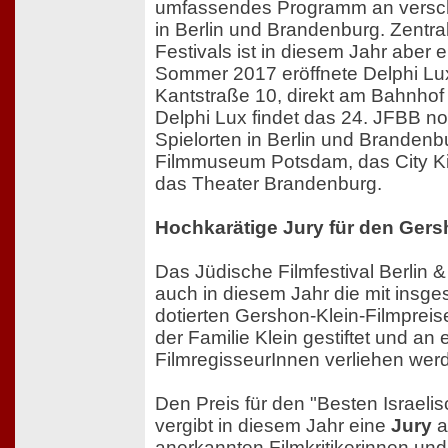
umfassendes Programm an versch
in Berlin und Brandenburg. Zentra
Festivals ist in diesem Jahr aber 
Sommer 2017 eröffnete Delphi Lu
Kantstraße 10, direkt am Bahnho
Delphi Lux findet das 24. JFBB no
Spielorten in Berlin und Brandenbu
Filmmuseum Potsdam, das City K
das Theater Brandenburg.
Hochkarätige Jury für den Gers
Das Jüdische Filmfestival Berlin 
auch in diesem Jahr die mit insge
dotierten Gershon-Klein-Filmpreise,
der Familie Klein gestiftet und an 
FilmregisseurInnen verliehen wer
Den Preis für den "Besten Israelis
vergibt in diesem Jahr eine
Jury
a
anerkannten Filmkritikerinnen und