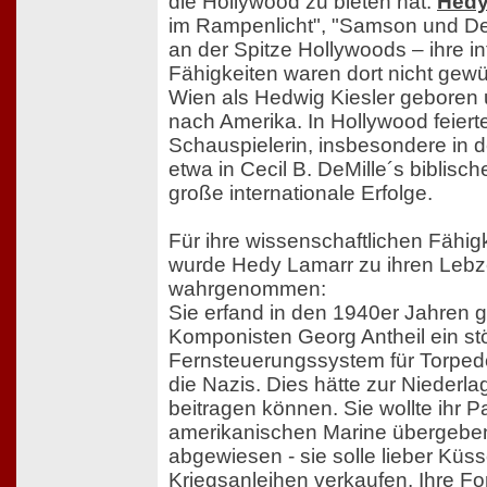
die Hollywood zu bieten hat:
Hedy
im Rampenlicht", "Samson und Deli
an der Spitze Hollywoods – ihre in
Fähigkeiten waren dort nicht gewü
Wien als Hedwig Kiesler geboren 
nach Amerika. In Hollywood feierte
Schauspielerin, insbesondere in 
etwa in Cecil B. DeMille´s biblisc
große internationale Erfolge.
Für ihre wissenschaftlichen Fähig
wurde Hedy Lamarr zu ihren Lebze
wahrgenommen:
Sie erfand in den 1940er Jahren
Komponisten Georg Antheil ein st
Fernsteuerungssystem für Torped
die Nazis. Dies hätte zur Niederla
beitragen können. Sie wollte ihr P
amerikanischen Marine übergebe
abgewiesen - sie solle lieber Küs
Kriegsanleihen verkaufen. Ihre F