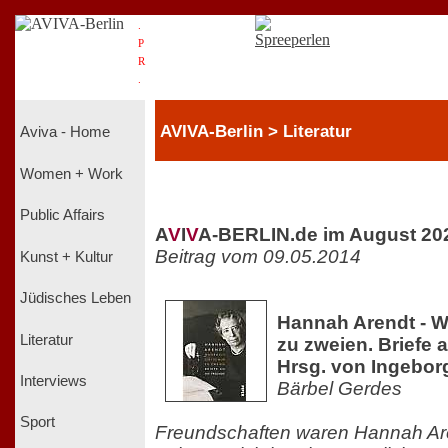
.
P
R
.
AVIVA-Berlin > Literatur
Aviva - Home
Women + Work
Public Affairs
A
V
I
V
A-BERLIN.de im August 20
Beitrag vom 09.05.2014
Kunst + Kultur
Jüdisches Leben
Hannah Arendt - Wa
Literatur
zu zweien. Briefe 
Hrsg. von Ingebo
Interviews
Bärbel Gerdes
Sport
Freundschaften waren Hannah Are