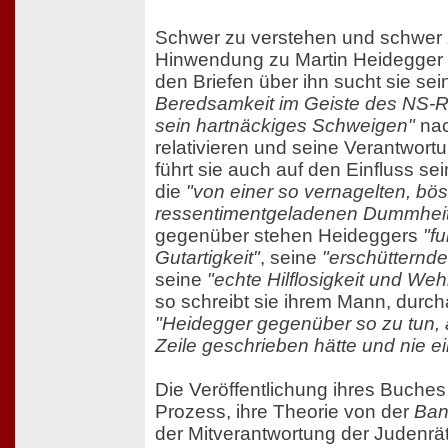
Schwer zu verstehen und schwer zu
Hinwendung zu Martin Heidegger 
den Briefen über ihn sucht sie se
Beredsamkeit im Geiste des NS
sein hartnäckiges Schweigen"
nac
relativieren und seine Verantwort
führt sie auch auf den Einfluss se
die
"von einer so vernagelten, bös
ressentimentgeladenen Dummhei
gegenüber stehen Heideggers
"f
Gutartigkeit"
, seine
"erschütternde
seine
"echte Hilflosigkeit und Wehr
so schreibt sie ihrem Mann, durch
"Heidegger gegenüber so zu tun, a
Zeile geschrieben hätte und nie e
Die Veröffentlichung ihres Buch
Prozess, ihre Theorie von der
Ban
der Mitverantwortung der Judenrä