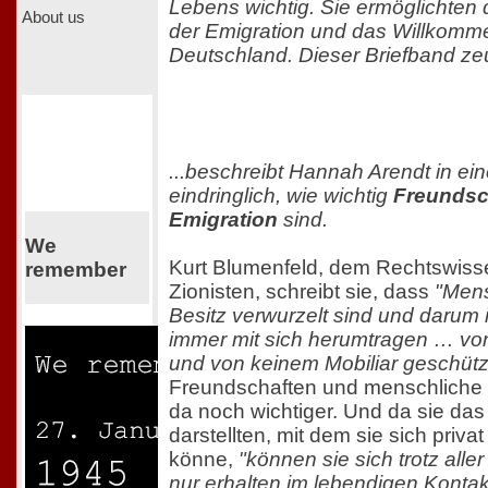
Lebens wichtig. Sie ermöglichten 
About us
der Emigration und das Willkomme
Deutschland. Dieser Briefband zeu
...beschreibt Hannah Arendt in ein
eindringlich, wie wichtig
Freundsch
Emigration
sind.
We
Kurt Blumenfeld, dem Rechtswiss
remember
Zionisten, schreibt sie, dass
"Mens
Besitz verwurzelt sind und darum 
immer mit sich herumtragen … von
und von keinem Mobiliar geschütz
Freundschaften und menschliche
da noch wichtiger. Und da sie das 
darstellten, mit dem sie sich priva
könne,
"können sie sich trotz alle
nur erhalten im lebendigen Kontak