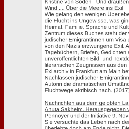
Kristine von Soden - Und draußen
Wind .... Über die Meere ins Exil
Wie gelang den wenigen Überleb
die Flucht ins Ungewisse, was gi
Heimat, Familie, Sprache und Kul
Zentrum dieses Buches steht der 
jüdischer Emigrantinnen um Visa u
von den Nazis erzwungene Exil. 
Tagebüchern, Briefen, Gedichten
unveröffentlichten Bild- und Tex
literarischen Zeugnissen aus den
Exilarchiv in Frankfurt am Main be
Nachlässen jüdischer Emigrantinn
Autorin die dramatischen Umständ
Fluchtwege akribisch nach. (2017
Nachrichten aus dem gelobten Lan
Anuta Sakheim. Herausgegeben v
Pennoyer und der Initiative 9. No
Sie versuchte das Leben nach d
überlebte doch am Ende nicht. Die