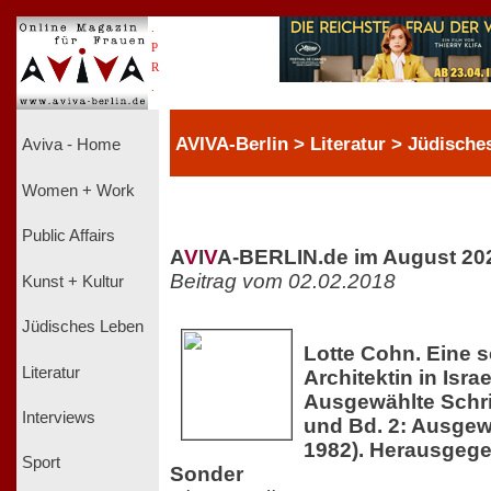
.
P
R
.
AVIVA-Berlin > Literatur > Jüdische
Aviva - Home
Women + Work
Public Affairs
A
V
I
V
A-BERLIN.de im August 20
Beitrag vom 02.02.2018
Kunst + Kultur
Jüdisches Leben
Lotte Cohn. Eine 
Literatur
Architektin in Israe
Ausgewählte Schri
Interviews
und Bd. 2: Ausgew
1982). Herausgege
Sport
Sonder