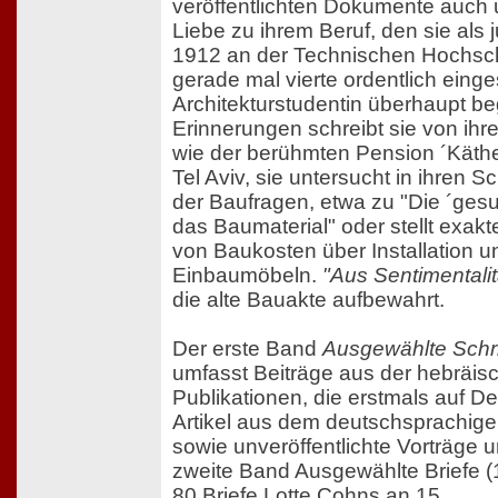
veröffentlichten Dokumente auch 
Liebe zu ihrem Beruf, den sie als
1912 an der Technischen Hochschu
gerade mal vierte ordentlich eing
Architekturstudentin überhaupt be
Erinnerungen schreibt sie von ih
wie der berühmten Pension ´Käth
Tel Aviv, sie untersucht in ihren S
der Baufragen, etwa zu "Die ´ge
das Baumaterial" oder stellt exakt
von Baukosten über Installation 
Einbaumöbeln.
"Aus Sentimentalit
die alte Bauakte aufbewahrt.
Der erste Band
Ausgewählte Schr
umfasst Beiträge aus der hebräi
Publikationen, die erstmals auf D
Artikel aus dem deutschsprachig
sowie unveröffentlichte Vorträge 
zweite Band Ausgewählte Briefe 
80 Briefe Lotte Cohns an 15