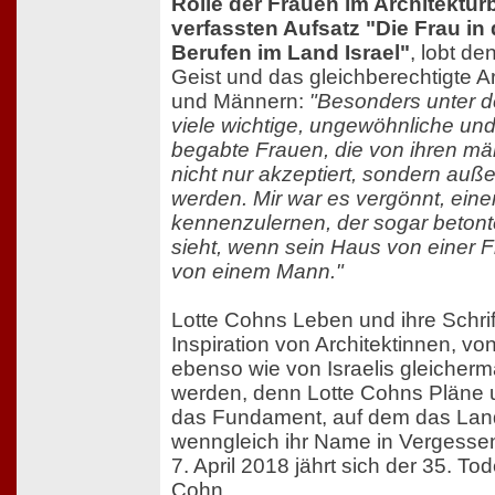
Rolle der Frauen im Architektur
verfassten Aufsatz "Die Frau in
Berufen im Land Israel"
, lobt den
Geist und das gleichberechtigte A
und Männern:
"Besonders unter de
viele wichtige, ungewöhnliche und
begabte Frauen, die von ihren mä
nicht nur akzeptiert, sondern auße
werden. Mir war es vergönnt, ein
kennenzulernen, der sogar betonte
sieht, wenn sein Haus von einer Fra
von einem Mann."
Lotte Cohns Leben und ihre Schri
Inspiration von Architektinnen, vo
ebenso wie von Israelis gleicher
werden, denn Lotte Cohns Pläne 
das Fundament, auf dem das Land
wenngleich ihr Name in Vergessen
7. April 2018 jährt sich der 35. To
Cohn.