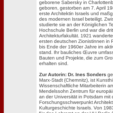
geborene Sabersky in Charlottenbu
geboren, gestorben am 7. April 198
erste Architektin Israels und maß
des modernen Israel beteiligt. Z
studierte sie an der Königlichen 
Hochschule Berlin und war die drit
Architekturfakultät. 1921 wanderte
ersten deutschen Zionistinnen in P
bis Ende der 1960er Jahre im akt
stand. Ihr bauliches Œuvre umfas
Bauten und Projekte, die zum Groß
erhalten sind.
Zur Autorin: Dr. Ines Sonders
ge
Marx-Stadt (Chemnitz), ist Kunsthi
Wissenschaftliche Mitarbeiterin 
Mendelssohn Zentrum für europäi
an der Universität in Potsdam mit
Forschungsschwerpunkt Architekt
Kulturgeschichte Israels. Von 198