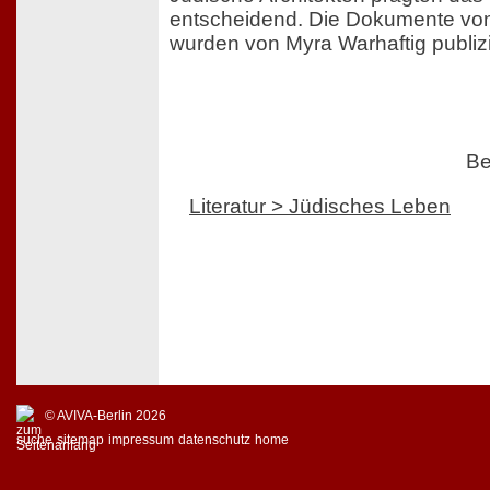
entscheidend. Die Dokumente von
wurden von Myra Warhaftig publizi
Be
Literatur > Jüdisches Leben
© AVIVA-Berlin 2026
suche
sitemap
impressum
datenschutz
home