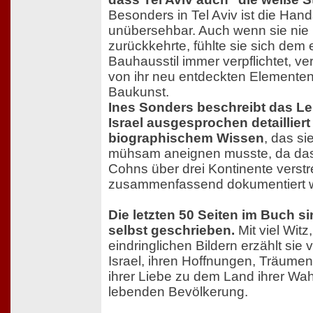
Besonders in Tel Aviv ist die Hand
unübersehbar. Auch wenn sie nie
zurückkehrte, fühlte sie sich dem
Bauhausstil immer verpflichtet, ve
von ihr neu entdeckten Elementen
Baukunst.
Ines Sonders beschreibt das Le
Israel ausgesprochen detaillier
biographischem Wissen
, das si
mühsam aneignen musste, da das
Cohns über drei Kontinente verstr
zusammenfassend dokumentiert w
Die letzten 50 Seiten im Buch s
selbst geschrieben.
Mit viel Witz
eindringlichen Bildern erzählt sie
Israel, ihren Hoffnungen, Träum
ihrer Liebe zu dem Land ihrer Wah
lebenden Bevölkerung.