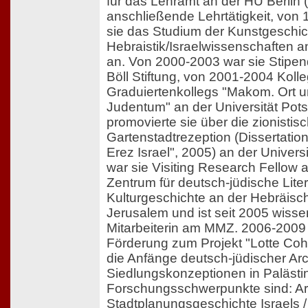
für das Lehramt an der HU Berlin 
anschließende Lehrtätigkeit, von
sie das Studium der Kunstgeschi
Hebraistik/Israelwissenschaften a
an. Von 2000-2003 war sie Stipend
Böll Stiftung, von 2001-2004 Kolle
Graduiertenkollegs "Makom. Ort u
Judentum" an der Universität Po
promovierte sie über die zionistis
Gartenstadtrezeption (Dissertation
Erez Israel", 2005) an der Univer
war sie Visiting Research Fello
Zentrum für deutsch-jüdische Liter
Kulturgeschichte an der Hebräisch
Jerusalem und ist seit 2005 wisse
Mitarbeiterin am MMZ. 2006-2009 
Förderung zum Projekt "Lotte Co
die Anfänge deutsch-jüdischer Arc
Siedlungskonzeptionen in Palästina
Forschungsschwerpunkte sind: Arc
Stadtplanungsgeschichte Israels 