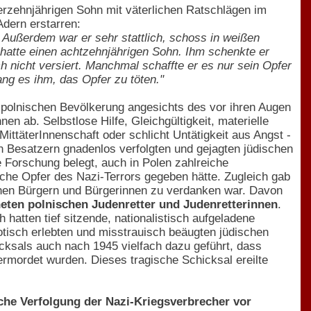
rzehnjährigen Sohn mit väterlichen Ratschlägen im
Adern erstarren:
Außerdem war er sehr stattlich, schoss in weißen
 hatte einen achtzehnjährigen Sohn. Ihm schenkte er
 nicht versiert. Manchmal schaffte er es nur sein Opfer
ng es ihm, das Opfer zu töten."
 polnischen Bevölkerung angesichts des vor ihren Augen
n ab. Selbstlose Hilfe, Gleichgültigkeit, materielle
ttäterInnenschaft oder schlicht Untätigkeit aus Angst -
 Besatzern gnadenlos verfolgten und gejagten jüdischen
 Forschung belegt, auch in Polen zahlreiche
che Opfer des Nazi-Terrors gegeben hätte. Zugleich gab
schen Bürgern und Bürgerinnen zu verdanken war. Davon
eten polnischen Judenretter und Judenretterinnen
.
 hatten tief sitzende, nationalistisch aufgeladene
tisch erlebten und misstrauisch beäugten jüdischen
ksals auch nach 1945 vielfach dazu geführt, dass
 ermordet wurden. Dieses tragische Schicksal ereilte
sche Verfolgung der Nazi-Kriegsverbrecher vor