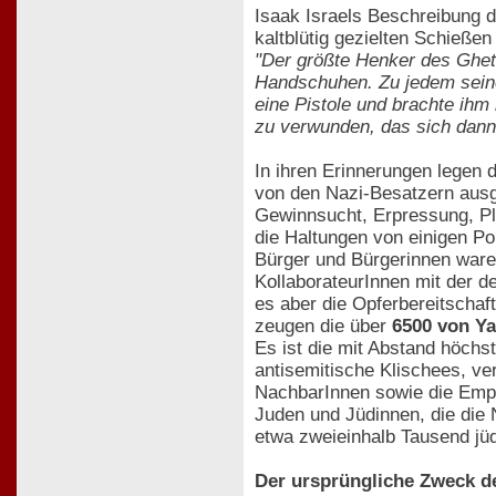
Isaak Israels Beschreibung 
kaltblütig gezielten Schießen
"Der größte Henker des Ghet
Handschuhen. Zu jedem seiner
eine Pistole und brachte ihm
zu verwunden, das sich dann 
In ihren Erinnerungen legen
von den Nazi-Besatzern ausge
Gewinnsucht, Erpressung, Plü
die Haltungen von einigen P
Bürger und Bürgerinnen waren
KollaborateurInnen mit der d
es aber die Opferbereitschaf
zeugen die über
6500 von Ya
Es ist die mit Abstand höchst
antisemitische Klischees, ve
NachbarInnen sowie die Empf
Juden und Jüdinnen, die die N
etwa zweieinhalb Tausend j
Der ursprüngliche Zweck de