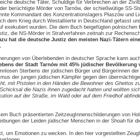
eiche deutsche Täter, Schuldige für Verbrechen an der Zivi
ch der berüchtigte Mörder von Tarnów, der schießwütige SS
nnte Kommandant des Konzentrationslagers Płaszów und Liq
h dem Krieg durch Westalliierte in Deutschland gefasst un
auf exekutiert wurden. Die dem Buch beigefügten polnischen 
stiz, die NS-Mörder in Strafverfahren zeitnah zur Rechensch
zu hat die deutsche Justiz den meisten Nazi-Tätern einen
.
innerungen von Überlebenden in deutscher Sprache kann auc
ebens der Stadt Tarnów mit 45% jüdischer Bevölkerung 
innlosen Sterbens der jüdischen Bürger und Bürgerinnen de
smus der jungen jüdischen Kämpfer gegen den übermächtigen
cht, mit Pistolen in den Händen die Bewohner des Ghettos 
Schicksal die Nazis ihnen zugedacht hatten und wollten si
ution auf der Straße, im Wald oder auf dem Friedhof abfind
sem Buch präsentierten ZeitzeugInnenschilderungen von Holo
bungen der Leiden jüdischer Menschen in der Shoah für die
akt, um Emotionen zu wecken. In den hier vorgestellten Zeu
serInnen.