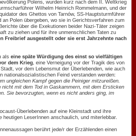
lbevölkerung Polens, wurden kurz nach dem II. Weltkrieg
-Sturmscharführer Wilhelm Heinrich Rommelmann, und der
uidator des Ghettos von Tarnów, SS-Hauptsturmführer
d an Polen übergeben, wo sie in Gerichtsverfahren zum
Berichte über die Exekutionen beider Nazi-Täter zeigen
aft zu ziehen und für ihre unmenschlichen Taten zu
 Freibrief ausgestellt oder sie erst Jahrzehnte nach
h als
eine späte Würdigung des einst so vielfältigen
vor dem Krieg
, eine Verneigung vor der Tragik des von
r Stadt, vor dem Lebensmut der Überlebenden, wie auch
 nationalsozialistischen Feind verstanden werden:
zum ungleichen Kampf gegen die Peiniger mitzureißen.
ch nicht mit dem Tod in Gaskammern, mit dem Ersticken
en. Sie bevorzugten, wenn es nicht anders ging, im
caust-Überlebenden auf eine Kleinstadt und ihre
 heutigen LeserInnen anschaulich, und miterlebbar.
gInnenaussagen berührt jede/r der Erzählenden einen