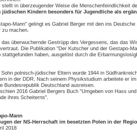
stellt in überzeugender Weise die Menschenfeindlichkeit de
 jüdischen Kindern besonders für Jugendliche als ergän
stapo-Mann" gelingt es Gabriel Berger mit den ins Deutsch
ar zu machen.
das überwuchernde Gestrüpp des Vergessens, das das Wisse
ertraut. Die Publikation "Der Kutscher und der Gestapo-Man
to stattgefunden haben, ausgelöst durch die Erbarmungslosi
, Sohn polnisch-jüdischer Eltern wurde 1944 in Südfrankreich
ltern in der DDR. Nach seinem Physikstudium arbeitete er im 
ie Bundesrepublik Deutschland ausreisen.
 erschien 2016 Gabriel Bergers Buch "Umgeben von Hass und
de ihres Scheiterns".
tapo-Mann
eugen der NS-Herrschaft im besetzten Polen in der Regi
ril 2018