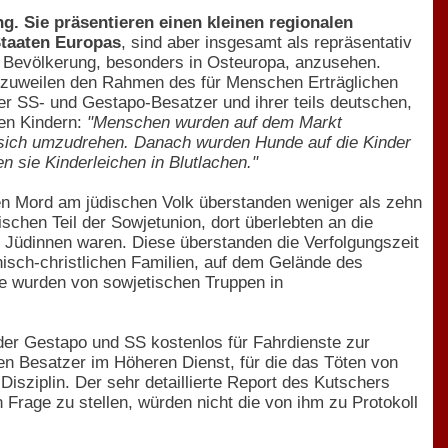
. Sie präsentieren einen kleinen regionalen
Staaten Europas
, sind aber insgesamt als repräsentativ
 Bevölkerung, besonders in Osteuropa, anzusehen.
n zuweilen den Rahmen des für Menschen Erträglichen
r SS- und Gestapo-Besatzer und ihrer teils deutschen,
hen Kindern:
"Menschen wurden auf dem Markt
 sich umzudrehen. Danach wurden Hunde auf die Kinder
 sie Kinderleichen in Blutlachen."
 Mord am jüdischen Volk überstanden weniger als zehn
chen Teil der Sowjetunion, dort überlebten an die
 Jüdinnen waren. Diese überstanden die Verfolgungszeit
lnisch-christlichen Familien, auf dem Gelände des
e wurden von sowjetischen Truppen in
 der Gestapo und SS kostenlos für Fahrdienste zur
en Besatzer im Höheren Dienst, für die das Töten von
isziplin. Der sehr detaillierte Report des Kutschers
n Frage zu stellen, würden nicht die von ihm zu Protokoll