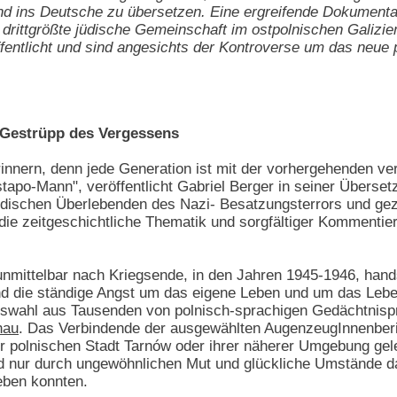
nd ins Deutsche zu übersetzen. Eine ergreifende Dokumenta
ie drittgrößte jüdische Gemeinschaft im ostpolnischen Gali
fentlicht und sind angesichts der Kontroverse um das neue 
Gestrüpp des Vergessens
innern, denn jede Generation ist mit der vorhergehenden ve
tapo-Mann", veröffentlicht Gabriel Berger in seiner Überse
ischen Überlebenden des Nazi- Besatzungsterrors und gezie
 die zeitgeschichtliche Thematik und sorgfältiger Kommentier
mittelbar nach Kriegsende, in den Jahren 1945-1946, handsc
nd die ständige Angst um das eigene Leben und um das Lebe
uswahl aus Tausenden von polnisch-sprachigen Gedächtnisp
hau
. Das Verbindende der ausgewählten AugenzeugInnenbericht
 polnischen Stadt Tarnów oder ihrer näherer Umgebung gele
nd nur durch ungewöhnlichen Mut und glückliche Umstände da
leben konnten.