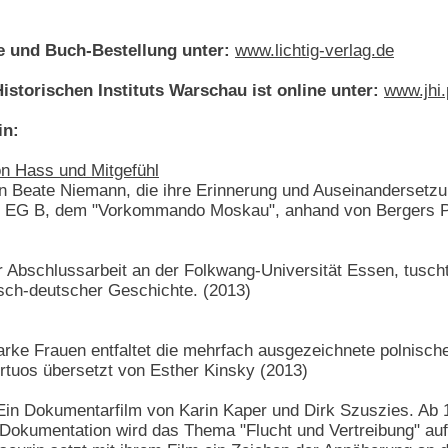
e und Buch-Bestellung unter:
www.lichtig-verlag.de
storischen Instituts Warschau ist online unter:
www.jhi.
in:
n Hass und Mitgefühl
Beate Niemann, die ihre Erinnerung und Auseinandersetzung 
EG B, dem "Vorkommando Moskau", anhand von Bergers Publ
rer Abschlussarbeit an der Folkwang-Universität Essen, tus
isch-deutscher Geschichte. (2013)
ke Frauen entfaltet die mehrfach ausgezeichnete polnische 
rtuos übersetzt von Esther Kinsky (2013)
 Ein Dokumentarfilm von Karin Kaper und Dirk Szuszies. A
n Dokumentation wird das Thema "Flucht und Vertreibung" au