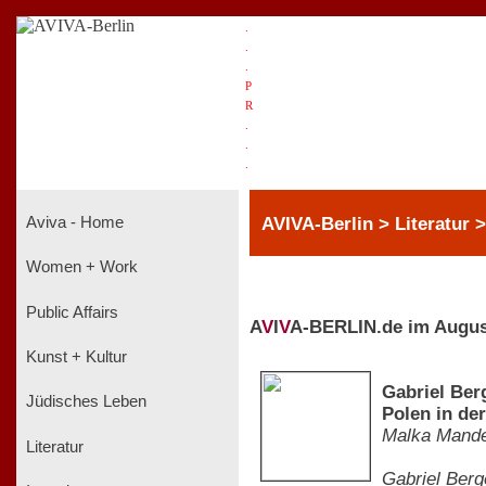
.
.
.
P
R
.
.
.
AVIVA-Berlin > Literatur 
Aviva - Home
Women + Work
Public Affairs
A
V
I
V
A-BERLIN.de im Augus
Kunst + Kultur
Gabriel Ber
Jüdisches Leben
Polen in de
Malka Mandel
Literatur
Gabriel Berg