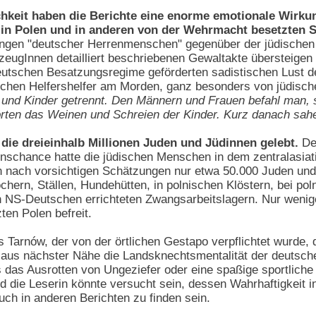
hkeit haben die Berichte eine enorme emotionale Wirkung
 in Polen und in anderen von der Wehrmacht besetzten 
ungen "deutscher Herrenmenschen" gegenüber der jüdischen
zeugInnen detailliert beschriebenen Gewaltakte übersteige
utschen Besatzungsregime geförderten sadistischen Lust de
ischen Helfershelfer am Morden, ganz besonders von jüdisc
und Kinder getrennt. Den Männern und Frauen befahl man,
ten das Weinen und Schreien der Kinder. Kurz danach sahen
 die dreieinhalb Millionen Juden und Jüdinnen gelebt.
Den
nschance hatte die jüdischen Menschen in dem zentralasiatis
n nach vorsichtigen Schätzungen nur etwa 50.000 Juden und
chern, Ställen, Hundehütten, in polnischen Klöstern, bei po
 NS-Deutschen errichteten Zwangsarbeitslagern. Nur wenig
ten Polen befreit.
s Tarnów, der von der örtlichen Gestapo verpflichtet wurde,
 aus nächster Nähe die Landsknechtsmentalität der deutsch
das Ausrotten von Ungeziefer oder eine spaßige sportliche D
nd die Leserin könnte versucht sein, dessen Wahrhaftigkeit i
ch in anderen Berichten zu finden sein.