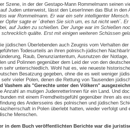
der Szene, in der der Gestapo-Mann Rommelmann seinen vie
 auf Juden unterweist, lässt den LeserInnen das Blut in den 
tos war Rommelmann. Er war ein sehr intelligenter Mensch. 
 Opfer sagte er ´drehen Sie sich um, es tut nicht weh´. Er
 bei, auf Juden zu schießen. Der Junge war im Schießen noch
schrecklich quälte. Erst mit einigen weiteren Schüssen gela
 die jüdischen Überlebenden auch Zeugnis vom Verhalten der
führten Todesurteils an ihren polnisch-jüdischen NachbarInne
nderung, Raub, Denunziantentum, Ausnutzen der Notlage, Mi
olen und Polinnen gegenüber dem Leid der von den deutschen
 sehr unterschiedlich. Wohl hat es, wie neueste historische
eutschen Besatzung gegeben, ohne die es weit weniger jüdis
t sehr vieler Polen, denen die Rettung von Tausenden jüdi
d Vashem als "Gerechte unter den Völkern" ausgezeichn
e Anzahl an mutigen JudenretterInnen für ein Land. Und doch
rbunden mit einem Fremdheitsgefühl gegenüber ihren als exo
indung des Andersseins des polnischen und jüdischen Schic
aziherrschaft in Polen überlebt hatten, wieder verfolgt und
üdische Menschen.
r in dem Buch veröffentlichten Berichte war die juristi