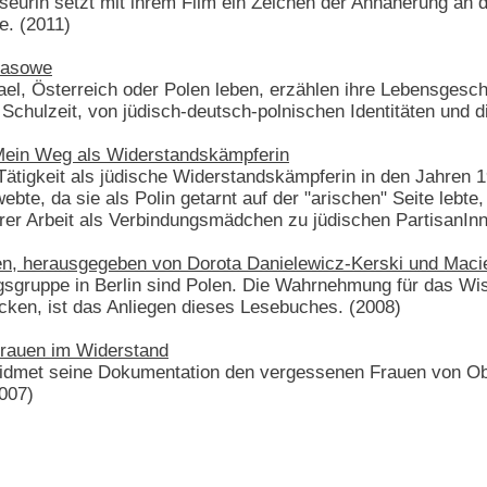
seurin setzt mit ihrem Film ein Zeichen der Annäherung an 
e. (2011)
Klasowe
rael, Österreich oder Polen leben, erzählen ihre Lebensgesch
 Schulzeit, von jüdisch-deutsch-polnischen Identitäten und d
 Mein Weg als Widerstandskämpferin
r Tätigkeit als jüdische Widerstandskämpferin in den Jahren 
ebte, da sie als Polin getarnt auf der "arischen" Seite lebte
hrer Arbeit als Verbindungsmädchen zu jüdischen PartisanIn
ven, herausgegeben von Dorota Danielewicz-Kerski und Maci
gruppe in Berlin sind Polen. Die Wahrnehmung für das Wiss
cken, ist das Anliegen dieses Lesebuches. (2008)
Frauen im Widerstand
idmet seine Dokumentation den vergessenen Frauen von Ob
007)