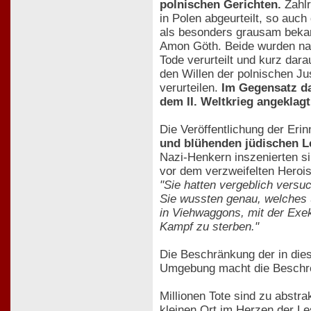
polnischen Gerichten.
Zahlr
in Polen abgeurteilt, so au
als besonders grausam beka
Amon Göth. Beide wurden nac
Tode verurteilt und kurz dar
den Willen der polnischen Ju
verurteilen.
Im Gegensatz da
dem II. Weltkrieg angeklagt
Die Veröffentlichung der Er
und blühenden jüdischen L
Nazi-Henkern inszenierten s
vor dem verzweifelten Heroi
"Sie hatten vergeblich versu
Sie wussten genau, welches 
in Viehwaggons, mit der Exek
Kampf zu sterben."
Die Beschränkung der in die
Umgebung macht die Beschrei
Millionen Tote sind zu abstr
kleinen Ort im Herzen der Le