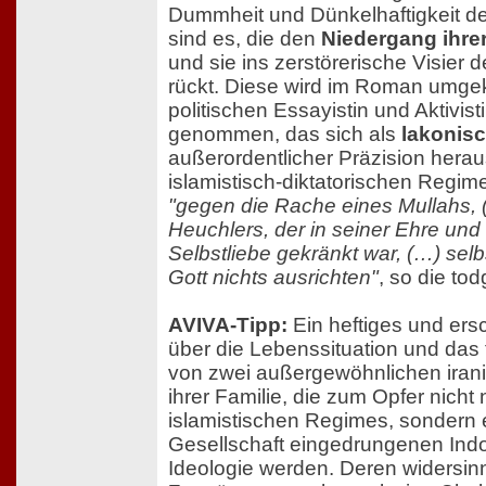
Dummheit und Dünkelhaftigkeit d
sind es, die den
Niedergang ihrer
und sie ins zerstörerische Visier de
rückt. Diese wird im Roman umgeke
politischen Essayistin und Aktivis
genommen, das sich als
lakonisc
außerordentlicher Präzision herau
islamistisch-diktatorischen Regim
"gegen die Rache eines Mullahs, 
Heuchlers, der in seiner Ehre un
Selbstliebe gekränkt war, (…) selb
Gott nichts ausrichten"
, so die to
AVIVA-Tipp:
Ein heftiges und ers
über die Lebenssituation und das 
von zwei außergewöhnlichen iran
ihrer Familie, die zum Opfer nicht
islamistischen Regimes, sondern ei
Gesellschaft eingedrungenen Indo
Ideologie werden. Deren widersin