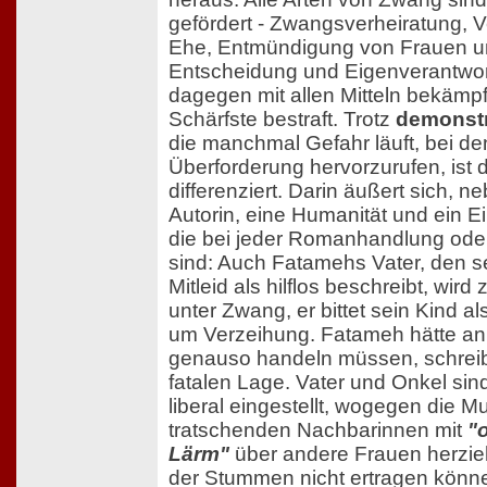
gefördert - Zwangsverheiratung, V
Ehe, Entmündigung von Frauen und 
Entscheidung und Eigenverantwort
dagegen mit allen Mitteln bekämpf
Schärfste bestraft. Trotz
demonstr
die manchmal Gefahr läuft, bei d
Überforderung hervorzurufen, ist d
differenziert. Darin äußert sich, n
Autorin, eine Humanität und ein 
die bei jeder Romanhandlung oder
sind: Auch Fatamehs Vater, den se
Mitleid als hilflos beschreibt, wir
unter Zwang, er bittet sein Kind al
um Verzeihung. Fatameh hätte an 
genauso handeln müssen, schreibt 
fatalen Lage. Vater und Onkel sin
liberal eingestellt, wogegen die Mu
tratschenden Nachbarinnen mit
"
Lärm"
über andere Frauen herzi
der Stummen nicht ertragen können