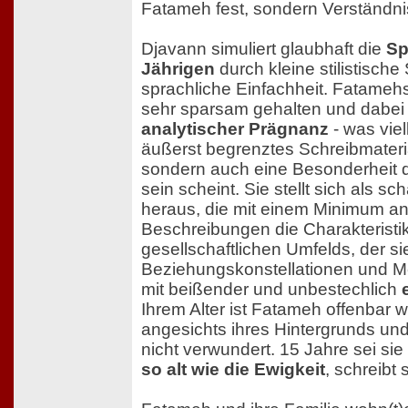
Fatameh fest, sondern Verständni
Djavann simuliert glaubhaft die
Sp
Jährigen
durch kleine stilistische
sprachliche Einfachheit. Fatameh
sehr sparsam gehalten und dabe
analytischer Prägnanz
- was viell
äußerst begrenztes Schreibmateria
sondern auch eine Besonderheit d
sein scheint. Sie stellt sich als s
heraus, die mit einem Minimum a
Beschreibungen die Charakteristik
gesellschaftlichen Umfelds, der 
Beziehungskonstellationen und Me
mit beißender und unbestechlich
Ihrem Alter ist Fatameh offenbar w
angesichts ihres Hintergrunds und
nicht verwundert. 15 Jahre sei sie 
so alt wie die Ewigkeit
, schreibt 