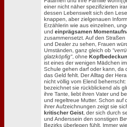
Fatameh und ihre Familie wohn(t
einer nicht näher spezifizierten ir
dessen Lebenswelt sich den Lese
knappen, aber zielgenauen Inform
Erzählerin wie aus einzelnen, un
und
einprägsamen Momentauf
zusammensetzt. Auf den Straßen 
und Dealer zu sehen, Frauen würd
Umständen, ganz gleich ob
"verrü
glatzköpfig"
, ohne
Kopfbedecku
ist eines der wenigen Mädchen im 
Schule gehen darf oder kann, da 
das Geld fehlt. Der Alltag der H
nicht völlig vom Elend beherrscht:
bezeichnet sie rückblickend als glü
ihre Tante, liebt ihren Vater und b
und regeltreue Mutter. Schon auf 
ihrer Aufzeichnungen zeigt sie sic
kritischer Geist
, der sich durch 
und Anderssein den sonstigen B
Bezirks überlegen fühlt. Immer w