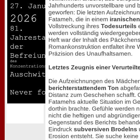
Jahrhunderts unvorstellbare und 
geworfen: Die letzten Aufzeichnun
Fatameh, die in einem
iranische
Vollstreckung ihres
Todesurteils
e
werden vollständig wiedergegebe
Heft war der Inhalt des Päckchen
Romankonstruktion entfaltet ihre 
Präzision des Unaufhaltsamen.
Letztes Zeugnis einer Verurteilt
Die Aufzeichnungen des Mädchens
berichterstattendem Ton
abgefas
Distanz zum Geschehen schafft. G
Fatamehs aktuelle Situation im G
dorthin brachte. Gefühle werden n
nicht die heftigen und abgründigen
Gegenstand des Berichts behande
Eindruck
subversiven Brodelns
Erosion entsteht. Sie suche keine 