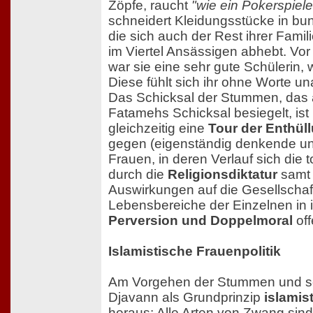
Zöpfe, raucht
"wie ein Pokerspiele
schneidert Kleidungsstücke in bu
die sich auch der Rest ihrer Fami
im Viertel Ansässigen abhebt. Vo
war sie eine sehr gute Schülerin, 
Diese fühlt sich ihr ohne Worte un
Das Schicksal der Stummen, das
Fatamehs Schicksal besiegelt, is
gleichzeitig eine
Tour der Enthül
gegen (eigenständig denkende u
Frauen, in deren Verlauf sich die t
durch die
Religionsdiktatur
samt 
Auswirkungen auf die Gesellschaft
Lebensbereiche der Einzelnen in 
Perversion und Doppelmoral
off
Islamistische Frauenpolitik
Am Vorgehen der Stummen und sei
Djavann als Grundprinzip
islamis
heraus: Alle Arten von Zwang sin