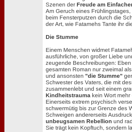
Szenen der
Freude am Einfache
Am Geruch eines Frühlingstages,
beim Fensterputzen durch die Sche
der Art, wie Fatamehs Tante ihr d
Die Stumme
Einem Menschen widmet Fatameh
ausführliche, von großer Liebe 
zeugende Beschreibungen: Eben j
gesamten Roman nur zweimal als
und ansonsten
"die Stumme"
gen
Schwester des Vaters, die mit des
zusammenlebt und seit einem gra
Kindheitstrauma
kein Wort mehr 
Einerseits extrem psychisch verse
schwermütig bis zur Grenze des Wa
Schweigen andererseits Ausdruck
unbeugsamen Rebellion
und rad
Sie trägt kein Kopftuch, sondern 