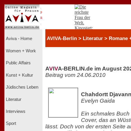
.
P
R
.
AVIVA-Berlin > Literatur > Romane + 
Aviva - Home
Women + Work
Public Affairs
A
V
I
V
A-BERLIN.de im August 20
Beitrag vom 24.06.2010
Kunst + Kultur
Jüdisches Leben
Chahdortt Djavann
Literatur
Evelyn Gaida
Interviews
Ein schmales Buch
Cover, das an Wü
Sport
lässt. Doch von der ersten Seite a