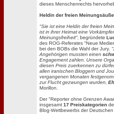
dieses Menschenrechts hervorhe
Heldin der freien Meinungsäuß
"Sie ist eine Heldin der freien Me
ist in ihrer Heimat eine Vorkämpfer
Meinungsfreiheit"
, begründete
Luc
des ROG-Referates "Neue Medien"
bei den BOBs die Wahl der Jury.
"
Angehörigen mussten einen
schw
Engagement zahlen. Unsere Organis
diesen Preis zuerkennen zu dürfen
allen iranischen Bloggern und Jour
vergangenen Monaten festgenomme
zur Flucht gezwungen wurden,
Eh
Morillon.
Der "Reporter ohne Grenzen Award
insgesamt
17 Preiskategorien
des
Blog-Wettbewerbs der Deutschen 