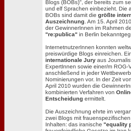
Blogs (BOBs)", der bereits zum se
und elf Sprachen einbezieht. Die 
BOBs sind damit die
größte inter
Auszeichnung
. Am 15. April 20
der GewinnerInnen im Rahmen de
"re:publica"
in Berlin bekanntge
InternetnutzerInnen konnten weltw
preiswürdige Blogs einreichen. E
internationale Jury
aus Journalis
ExpertInnen sowie einer/m ROG-V
anschließend in jeder Wettbewerbs
Nominierungen vor. In der Zeit vo
April 2010 wurden die GewinnerIn
kombinierten Verfahren von
Onlin
Entscheidung
ermittelt.
Die Auszeichnung ehrte im verga
zwei Blogs mit frauenspezifischen
Inhalten: das iranische
"equality 
frauenfeindliche Gesetze im Iran