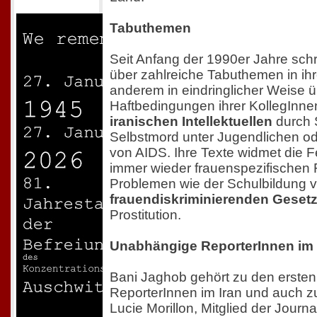
Tabuthemen
Seit Anfang der 1990er Jahre sch
über zahlreiche Tabuthemen in ihr
anderem in eindringlicher Weise ü
Haftbedingungen ihrer KollegInne
iranischen Intellektuellen
durch S
Selbstmord unter Jugendlichen od
von AIDS. Ihre Texte widmet die 
immer wieder frauenspezifischen
Problemen wie der Schulbildung 
frauendiskriminierenden Geset
Prostitution.
Unabhängige ReporterInnen im 
Bani Jaghob gehört zu den erste
ReporterInnen im Iran und auch zu
Lucie Morillon, Mitglied der Journ