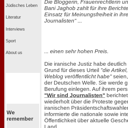
Die Bloggerin, Frauenrechtlerin un
Jüdisches Leben
Bani Jaghob zahlt für ihre Bericht
Einsatz für Meinungsfreiheit in ih
Literatur
Journalisten" ...
Interviews
Sport
... einen sehr hohen Preis.
About us
Die iranische Justiz habe deutlic
Grund für dieses Urteil
"die Artike
Weblog veröffentlicht habe"
seien,
der Deutschen Welle. Sie werde g
Berufung einlegen. Auf ihrem per
"Wir sind Journalisten"
berichtet
wiederholt über die Proteste gege
iranischen Präsidentschaftswahle
We
informierte die nationale sowie int
remember
Öffentlichkeit über aktuelle Gesch
Land.