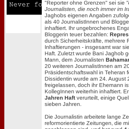
"Reporter ohne Grenzen" sei sie
"
Journalisten, die noch immer im Ir
Jaghobs eigenen Angaben zufolge
als 40 JournalistInnen und Blogge
inhaftiert. Ihr ungebrochenes En
Bloggerin teuer bezahlen:
Repres
durch Sicherheitskräfte, mehrer
Inhaftierungen - insgesamt war sie 
Haft. Zuletzt wurde Bani Jaghob 
Mann, dem Journalisten
Bahama
20 weiteren JournalistInnen am 2
Präsidentschaftswahl in Teheran
Dissidentin wurde am 24. August 
freigelassen, doch ihr Ehemann ist
KollegInnen weiterhin inhaftiert. 
Jahren Haft
verurteilt, einige Qu
sieben Jahren.
Die Journalistin arbeitete lange Zei
reformorientierte Zeitungen, die mi