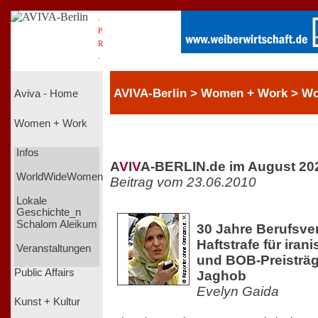
.
P
R
.
AVIVA-Berlin > Women + Work > 
Aviva - Home
Women + Work
Infos
A
V
I
V
A-BERLIN.de im August 20
WorldWideWomen
Beitrag vom 23.06.2010
Lokale
Geschichte_n
Schalom Aleikum
30 Jahre Berufsver
Haftstrafe für iran
Veranstaltungen
und BOB-Preisträg
Public Affairs
Jaghob
Evelyn Gaida
Kunst + Kultur