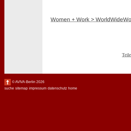
Women + Work > WorldWideW
Teil
© AVIVA-Berlin 2026
suche
sitemap
impressum
datenschutz
home