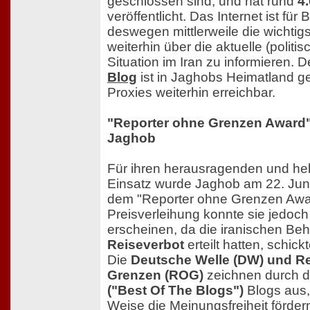
geschlossen sind, und hat rund
4
veröffentlicht. Das Internet ist für
deswegen mittlerweile die wichtig
weiterhin über die aktuelle (politi
Situation im Iran zu informieren.
Blog
ist in Jaghobs Heimatland ge
Proxies weiterhin erreichbar.
"Reporter ohne Grenzen Award" 
Jaghob
Für ihren herausragenden und hel
Einsatz wurde Jaghob am 22. Juni
dem "Reporter ohne Grenzen Awar
Preisverleihung konnte sie jedoch
erscheinen, da die iranischen Beh
Reiseverbot
erteilt hatten, schic
Die
Deutsche Welle (DW) und R
Grenzen (ROG)
zeichnen durch 
("Best Of The Blogs")
Blogs aus,
Weise die Meinungsfreiheit förde