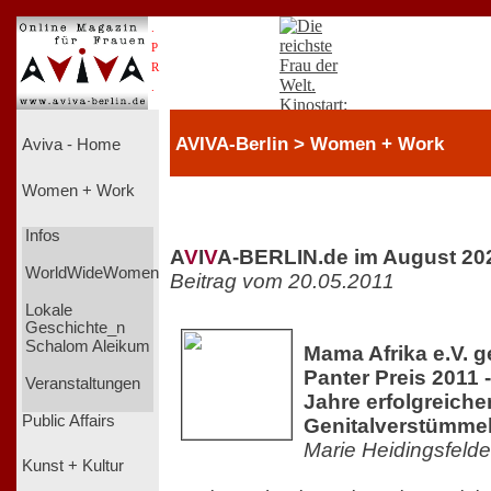
.
P
R
.
AVIVA-Berlin > Women + Work
Aviva - Home
Women + Work
Infos
A
V
I
V
A-BERLIN.de im August 20
WorldWideWomen
Beitrag vom 20.05.2011
Lokale
Geschichte_n
Schalom Aleikum
Mama Afrika e.V. g
Panter Preis 2011 
Veranstaltungen
Jahre erfolgreich
Public Affairs
Genitalverstümme
Marie Heidingsfelde
Kunst + Kultur