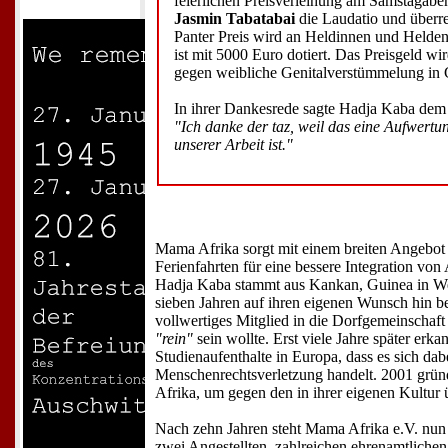
feierlichen Preisverleihung am Samstagaben
Jasmin Tabatabai
die Laudatio und überre
Panter Preis wird an Heldinnen und Helden
ist mit 5000 Euro dotiert. Das Preisgeld wi
gegen weibliche Genitalverstümmelung in G
In ihrer Dankesrede sagte Hadja Kaba de
"Ich danke der taz, weil das eine Aufwer
unserer Arbeit ist."
Mama Afrika sorgt mit einem breiten Angebot
Ferienfahrten für eine bessere Integration von
Hadja Kaba stammt aus Kankan, Guinea in We
sieben Jahren auf ihren eigenen Wunsch hin bes
vollwertiges Mitglied in die Dorfgemeinscha
"rein"
sein wollte. Erst viele Jahre später erka
Studienaufenthalte in Europa, dass es sich da
Menschenrechtsverletzung handelt. 2001 grün
Afrika, um gegen den in ihrer eigenen Kultur
Nach zehn Jahren steht Mama Afrika e.V. nun a
zwei Angestellten, zahlreichen ehrenamtlichen 