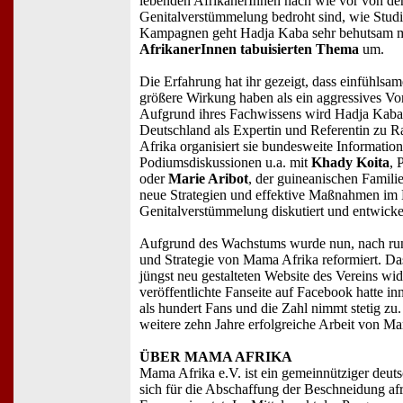
lebenden AfrikanerInnen nach wie vor von de
Genitalverstümmelung bedroht sind, wie Studi
Kampagnen geht Hadja Kaba sehr behutsam m
AfrikanerInnen tabuisierten Thema
um.
Die Erfahrung hat ihr gezeigt, dass einfühlsa
größere Wirkung haben als ein aggressives Vo
Aufgrund ihres Fachwissens wird Hadja Kaba
Deutschland als Expertin und Referentin zu 
Afrika organisiert sie bundesweite Informati
Podiumsdiskussionen u.a. mit
Khady Koita
, 
oder
Marie Aribot
, der guineanischen Familie
neue Strategien und effektive Maßnahmen im
Genitalverstümmelung diskutiert und entwicke
Aufgrund des Wachstums wurde nun, nach rund
und Strategie von Mama Afrika reformiert. Das
jüngst neu gestalteten Website des Vereins wi
veröffentlichte Fanseite auf Facebook hatte i
als hundert Fans und die Zahl nimmt stetig zu
weitere zehn Jahre erfolgreiche Arbeit von Ma
ÜBER MAMA AFRIKA
Mama Afrika e.V. ist ein gemeinnütziger deuts
sich für die Abschaffung der Beschneidung a