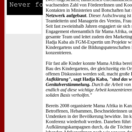
wachsenden Zahl von FördererInnen und Koop
Kontakten in Ministerien und Botschaften hat 
Netzwerk aufgebaut
. Dieser Aufschwung ist
Teamleiterin und Managerin des Vereins, Frau
Seit fast zweieinhalb Jahren engagiert sie sic
Engagement ehrenamtlich für Mama Afrika, org
gesamte Team und leitet zudem den Marketing
Hadja Kaba als FGM-Expertin um Projekte wi
Kindergartens und die Bildungspatenschaften 
konzentrieren.
Für fast alle Kinder konnte Mama Afrika berei
Bau des Kindergartens, der gleichzeitig ein Or
offenen Diskussion werden soll, macht große F
Aufklärung"
, sagt Hadja Kaba,
"sind das w
Genitalverstümmelung.
Durch die Arbeit von
endlich auf diese wichtige Arbeit konzentriere
soliden Basis verholfen."
Bereits 2008 organisierte Mama Afrika in Ka
Betroffenen, Hebammen, Beschneiderinnen und
Umdenken in der Bevölkerung bewirkte. Im k
Konferenz wiederholt werden. Daneben führt 
Aufklärungskampagnen durch, da die Töchter