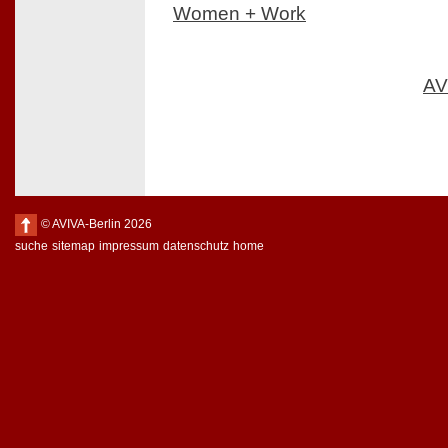
Women + Work
AV
© AVIVA-Berlin 2026
suche
sitemap
impressum
datenschutz
home