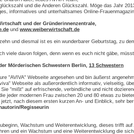
lückszahl und die Anderen Glückszahl. Möge das Jahr 2013 
tiges, informatives und unterhaltsames Online-Frauenmagazi
irtschaft und der Gründerinnenzentrale,
e.de
und
www.weiberwirtschaft.de
izehn und diesmal ist es ein wunderbarer Geburtstag, zu d
h viele davon folgen, denn wenn es euch nicht gäbe, müsste
 der Mörderischen Schwestern Berlin,
13 Schwestern
ure "AVIVA" Webseite angesehen und bin äußerst angenehm
viva" Webseite als außerordentlich informativ, vielseitig, ü
. Sie "mißt" auf erfrischende, verbindliche und nicht dozie
die jeder modernen Frau zwischen 20 und 80 etwas zu biete
jetzt, nach diesem ersten kurzen An- und Einblick, sehr ber
hautorin/Regisseurin
eubeginn, Wachstum und Weiterentwicklung, dieses trifft au
hren und ein Wachstum und eine Weiterentwicklung die sich b