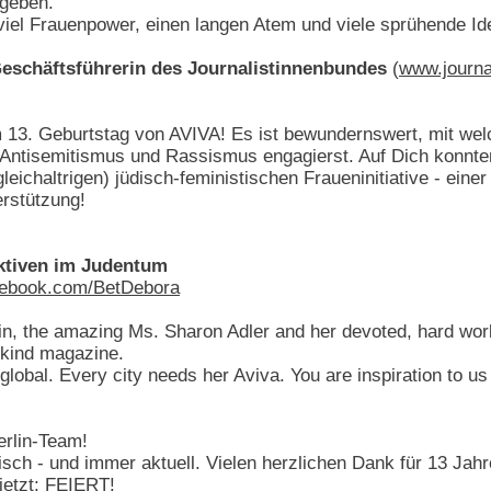
 geben.
iel Frauenpower, einen langen Atem und viele sprühende Id
Geschäftsführerin des Journalistinnenbundes
(
www.journa
13. Geburtstag von AVIVA! Es ist bewundernswert, mit welch
 Antisemitismus und Rassismus engagierst. Auf Dich konnte
gleichaltrigen) jüdisch-feministischen Fraueninitiative - ein
erstützung!
ktiven im Judentum
ebook.com/BetDebora
in, the amazing Ms. Sharon Adler and her devoted, hard work
a-kind magazine.
global. Every city needs her Aviva. You are inspiration to us a
erlin-Team!
isch - und immer aktuell. Vielen herzlichen Dank für 13 Jahr
jetzt: FEIERT!