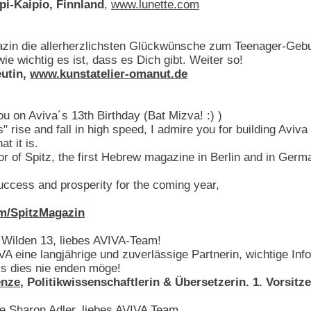
pi-Kaipio, Finnland
,
www.lunette.com
zin die allerherzlichsten Glückwünsche zum Teenager-Gebu
wie wichtig es ist, dass es Dich gibt. Weiter so!
eutin,
www.kunstatelier-omanut.de
you on Aviva´s 13th Birthday (Bat Mizva! :) )
" rise and fall in high speed, I admire you for building Aviv
t it is.
or of Spitz, the first Hebrew magazine in Berlin and in Germa
ccess and prosperity for the coming year,
m/SpitzMagazin
Wilden 13, liebes AVIVA-Team!
VA eine langjährige und zuverlässige Partnerin, wichtige In
s dies nie enden möge!
enze
, Politikwissenschaftlerin & Übersetzerin. 1. Vorsit
e Sharon Adler, liebes AVIVA Team,