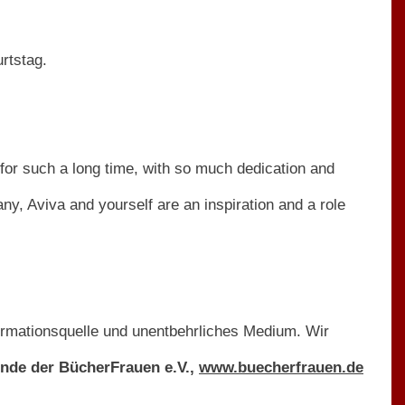
rtstag.
a for such a long time, with so much dedication and
ny, Aviva and yourself are an inspiration and a role
formationsquelle und unentbehrliches Medium. Wir
zende der BücherFrauen e.V.,
www.buecherfrauen.de