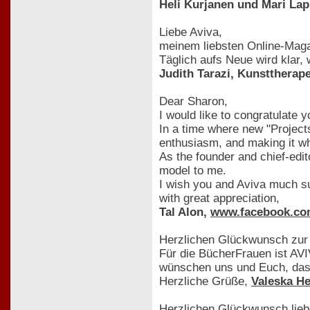
Heli Kurjanen und Mari Lap
Liebe Aviva,
meinem liebsten Online-Maga
Täglich aufs Neue wird klar, 
Judith Tarazi, Kunsttherap
Dear Sharon,
I would like to congratulate 
In a time where new "Projects
enthusiasm, and making it wha
As the founder and chief-edit
model to me.
I wish you and Aviva much su
with great appreciation,
Tal Alon,
www.facebook.co
Herzlichen Glückwunsch zur 
Für die BücherFrauen ist AVI
wünschen uns und Euch, das
Herzliche Grüße,
Valeska H
Herzlichen Glückwunsch lieb