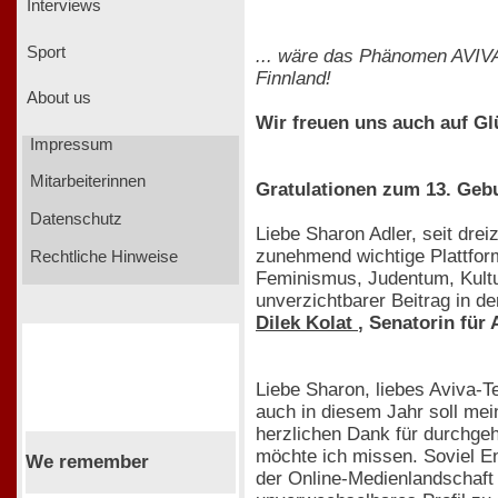
Interviews
Sport
... wäre das Phänomen AVIVA
Finnland!
About us
Wir freuen uns auch auf Gl
Impressum
Mitarbeiterinnen
Gratulationen zum 13. Geb
Datenschutz
Liebe Sharon Adler, seit dre
zunehmend wichtige Plattform
Rechtliche Hinweise
Feminismus, Judentum, Kultur
unverzichtbarer Beitrag in d
Dilek Kolat
, Senatorin für 
Liebe Sharon, liebes Aviva-T
auch in diesem Jahr soll me
herzlichen Dank für durchgeh
möchte ich missen. Soviel En
We remember
der Online-Medienlandschaft ä