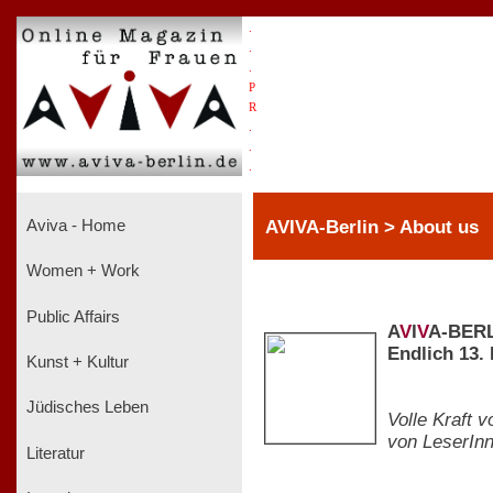
.
.
.
P
R
.
.
.
AVIVA-Berlin > About us
Aviva - Home
Women + Work
Public Affairs
A
V
I
V
A-BERL
Endlich 13.
Kunst + Kultur
Jüdisches Leben
Volle Kraft 
von LeserInn
Literatur