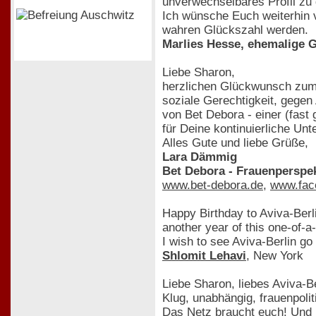
unverwechselbares Profil zu
Ich wünsche Euch weiterhin v
wahren Glückszahl werden.
Marlies Hesse, ehemalige 
Liebe Sharon,
herzlichen Glückwunsch zum 
soziale Gerechtigkeit, gegen
von Bet Debora - einer (fast 
für Deine kontinuierliche Unt
Alles Gute und liebe Grüße,
Lara Dämmig
Bet Debora - Frauenperspe
www.bet-debora.de
,
www.fac
Happy Birthday to Aviva-Berl
another year of this one-of-
I wish to see Aviva-Berlin go 
Shlomit Lehavi
, New York
Liebe Sharon, liebes Aviva-B
Klug, unabhängig, frauenpolit
Das Netz braucht euch! Und 