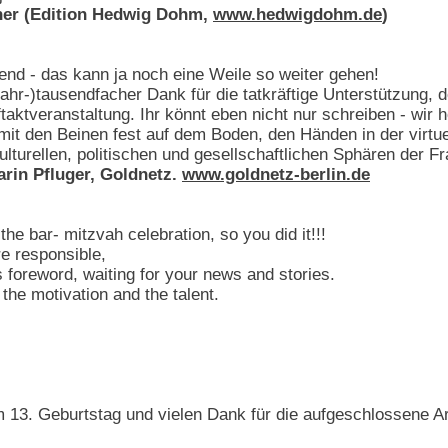
hner (Edition Hedwig Dohm,
www.hedwigdohm.de
)
end - das kann ja noch eine Weile so weiter gehen!
Jahr-)tausendfacher Dank für die tatkräftige Unterstützung,
taktveranstaltung. Ihr könnt eben nicht nur schreiben - wir 
t den Beinen fest auf dem Boden, den Händen in der virtuel
ulturellen, politischen und gesellschaftlichen Sphären der Fr
arin Pfluger, Goldnetz.
www.goldnetz-berlin.de
he bar- mitzvah celebration, so you did it!!!
e responsible,
foreword, waiting for your news and stories.
the motivation and the talent.
3. Geburtstag und vielen Dank für die aufgeschlossene Art,