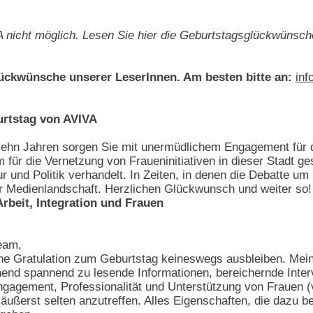
 nicht möglich. Lesen Sie hier die Geburtstagsglückwünsche
ückwünsche unserer LeserInnen. Am besten bitte an:
inf
urtstag von AVIVA
izehn Jahren sorgen Sie mit unermüdlichem Engagement für 
 für die Vernetzung von Fraueninitiativen in dieser Stadt g
 und Politik verhandelt. In Zeiten, in denen die Debatte u
er Medienlandschaft. Herzlichen Glückwunsch und weiter so!
Arbeit, Integration und Frauen
eam,
ine Gratulation zum Geburtstag keineswegs ausbleiben. Mei
end spannend zu lesende Informationen, bereichernde Inter
gagement, Professionalität und Unterstützung von Frauen (vo
ußerst selten anzutreffen. Alles Eigenschaften, die dazu bei