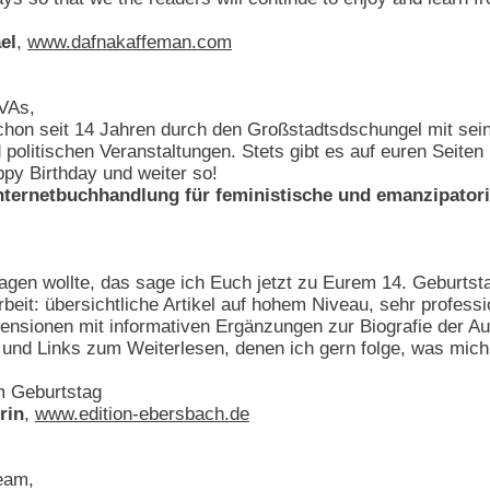
el
,
www.dafnakaffeman.com
IVAs,
 schon seit 14 Jahren durch den Großstadtsdschungel mit se
politischen Veranstaltungen. Stets gibt es auf euren Seite
py Birthday und weiter so!
ternetbuchhandlung für feministische und emanzipator
gen wollte, das sage ich Euch jetzt zu Eurem 14. Geburtst
beit: übersichtliche Artikel auf hohem Niveau, sehr professio
nsionen mit informativen Ergänzungen zur Biografie der Aut
nd Links zum Weiterlesen, denen ich gern folge, was mich i
m Geburtstag
rin
,
www.edition-ebersbach.de
eam,