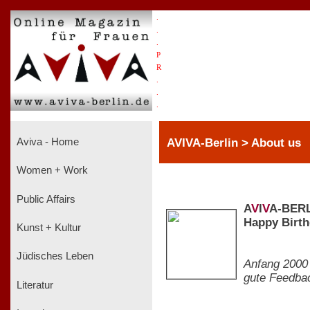
.
.
.
P
R
.
.
.
AVIVA-Berlin > About us
Aviva - Home
Women + Work
Public Affairs
A
V
I
V
A-BERL
Happy Birth
Kunst + Kultur
Jüdisches Leben
Anfang 2000
gute Feedbac
Literatur