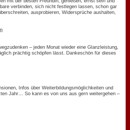
ilen mit der besten Freundin, genießen, ernst sein und
bare verbinden, sich nicht festlegen lassen, schon gar
berschreiten, ausprobieren, Widersprüche aushalten,
om
 wegzudenken – jeden Monat wieder eine Glanzleistung,
täglich prächtig schöpfen lässt. Dankeschön für dieses
nsionen, Infos über Weiterbildungsmöglichkeiten und
tzten Jahr… So kann es von uns aus gern weitergehen –