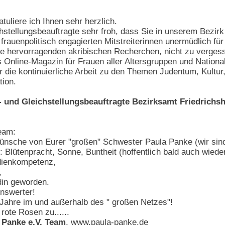
uliere ich Ihnen sehr herzlich.
chstellungsbeauftragte sehr froh, dass Sie in unserem Bezirk
frauenpolitisch engagierten Mitstreiterinnen unermüdlich fü
die hervorragenden akribischen Recherchen, nicht zu verges
ls Online-Magazin für Frauen aller Altersgruppen und Nationa
ür die kontinuierliche Arbeit zu den Themen Judentum, Kult
tion.
- und Gleichstellungsbeauftragte Bezirksamt Friedrichs
eam:
ünsche von Eurer "großen" Schwester Paula Panke (wir sind
 Blütenpracht, Sonne, Buntheit (hoffentlich bald auch wieder 
edienkompetenz,
,
din geworden.
nswerter!
e Jahre im und außerhalb des " großen Netzes"!
rote Rosen zu......
 Panke e.V. Team
,
www.paula-panke.de