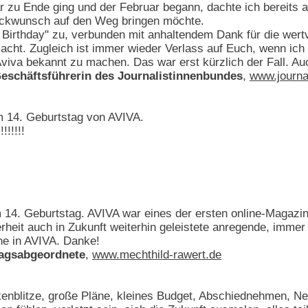
r zu Ende ging und der Februar begann, dachte ich bereits 
ückwunsch auf den Weg bringen möchte.
Birthday" zu, verbunden mit anhaltendem Dank für die wertv
acht. Zugleich ist immer wieder Verlass auf Euch, wenn ich
viva bekannt zu machen. Das war erst kürzlich der Fall. Au
Geschäftsführerin des Journalistinnenbundes
,
www.journa
 14. Geburtstag von AVIVA.
!!!!!!
4. Geburtstag. AVIVA war eines der ersten online-Magazine,
rheit auch in Zukunft weiterhin geleistete anregende, immer
rne in AVIVA. Danke!
tagsabgeordnete
,
www.mechthild-rawert.de
enblitze, große Pläne, kleines Budget, Abschiednehmen, Neue