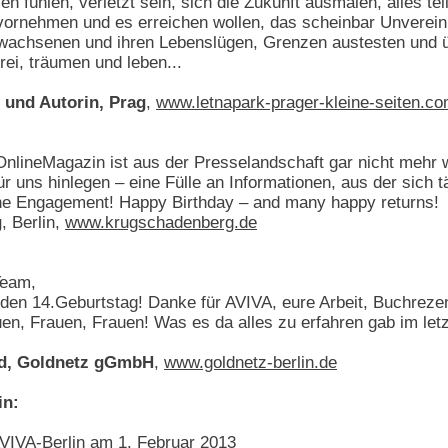
n fühlen, verletzt sein, sich die Zukunft ausmalen, alles te
el vornehmen und es erreichen wollen, das scheinbar Unverein
wachsenen und ihren Lebenslügen, Grenzen austesten und ü
frei, träumen und leben...
n und Autorin, Prag
,
www.letnapark-prager-kleine-seiten.c
OnlineMagazin ist aus der Presselandschaft gar nicht mehr
r uns hinlegen – eine Fülle an Informationen, aus der sich 
iche Engagement! Happy Birthday – and many happy returns!
g
, Berlin,
www.krugschadenberg.de
Team,
 den 14.Geburtstag! Danke für AVIVA, eure Arbeit, Buchreze
uen, Frauen, Frauen! Was es da alles zu erfahren gab im le
rd, Goldnetz gGmbH
,
www.goldnetz-berlin.de
in:
AVIVA-Berlin am 1. Februar 2013