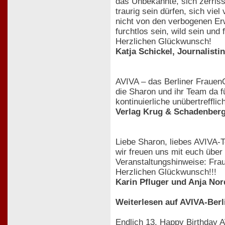
das Unbekannte, sich zerrisse
traurig sein dürfen, sich vi
nicht von den verbogenen Er
furchtlos sein, wild sein und 
Herzlichen Glückwunsch!
Katja Schickel, Journalisti
AVIVA – das Berliner Frauen
die Sharon und ihr Team da fü
kontinuierliche unübertreffl
Verlag Krug & Schadenber
Liebe Sharon, liebes AVIVA-
wir freuen uns mit euch über
Veranstaltungshinweise: Fra
Herzlichen Glückwunsch!!!
Karin Pfluger und Anja No
Weiterlesen auf AVIVA-Berl
Endlich 13. Happy Birthday 