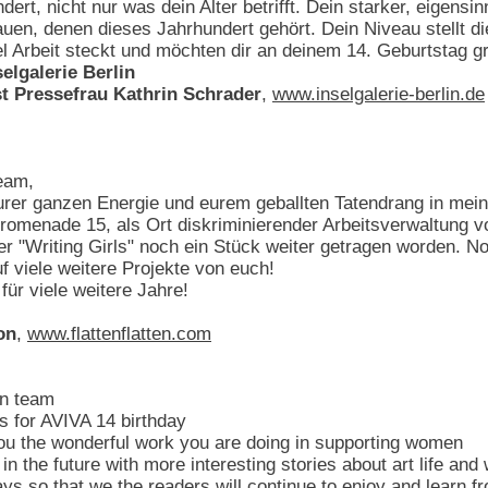
ert, nicht nur was dein Alter betrifft. Dein starker, eigensin
rauen, denen dieses Jahrhundert gehört. Dein Niveau stellt 
el Arbeit steckt und möchten dir an deinem 14. Geburtstag g
selgalerie Berlin
st Pressefrau Kathrin Schrader
,
www.inselgalerie-berlin.de
eam,
 eurer ganzen Energie und eurem geballten Tatendrang in mei
omenade 15, als Ort diskriminierender Arbeitsverwaltung von
er "Writing Girls" noch ein Stück weiter getragen worden. 
f viele weitere Projekte von euch!
für viele weitere Jahre!
on
,
www.flattenflatten.com
in team
s for AVIVA 14 birthday
 you the wonderful work you are doing in supporting women
in the future with more interesting stories about art life an
ys so that we the readers will continue to enjoy and learn f