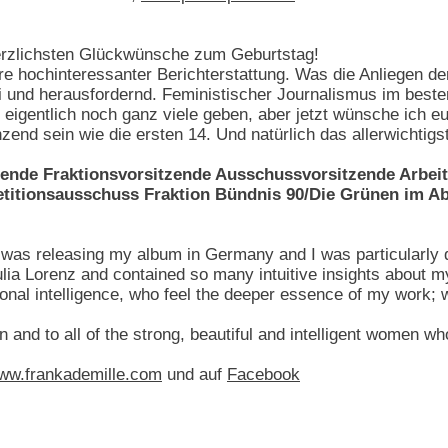
erzlichsten Glückwünsche zum Geburtstag!
re hochinteressanter Berichterstattung. Was die Anliegen de
i und herausfordernd. Feministischer Journalismus im beste
eigentlich noch ganz viele geben, aber jetzt wünsche ich e
zend sein wie die ersten 14. Und natürlich das allerwichtig
etende Fraktionsvorsitzende Ausschussvorsitzende Arbeit
Petitionsausschuss Fraktion Bündnis 90/Die Grünen im 
3 was releasing my album in Germany and I was particularly 
ulia Lorenz and contained so many intuitive insights about 
nal intelligence, who feel the deeper essence of my work; wi
 and to all of the strong, beautiful and intelligent women who
ww.frankademille.com
und auf
Facebook