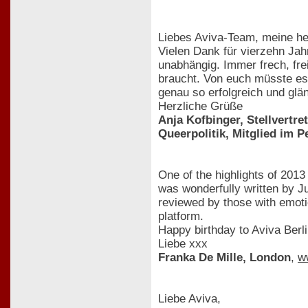
Liebes Aviva-Team, meine h
Vielen Dank für vierzehn Jah
unabhängig. Immer frech, fre
braucht. Von euch müsste es 
genau so erfolgreich und glän
Herzliche Grüße
Anja Kofbinger, Stellvertr
Queerpolitik, Mitglied im 
One of the highlights of 201
was wonderfully written by J
reviewed by those with emotio
platform.
Happy birthday to Aviva Berlin
Liebe xxx
Franka De Mille, London
,
w
Liebe Aviva,