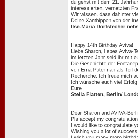
du gehst mit dem 21. Jahrhund
interessierten, vernetzten F
Wir wissen, dass dahinter vi
Deine Xanthippen von der
In
Ilse-Maria Dorfstecher neb
Happy 14th Birthday Aviva!
Liebe Sharon, liebes Aviva-T
im letzten Jahr seid ihr mit
Die Geschichte der Fontanepr
von Erna Puterman als Teil d
Recherche. Ich freue mich au
Ich wünsche euch viel Erfolg 
Eure
Stella Flatten, Berlin/ Lond
Dear Sharon and AVIVA-Berl
Pls accept my congratulation
I would like to congratulate
Wishing you a lot of success 
I wish you many more birthda