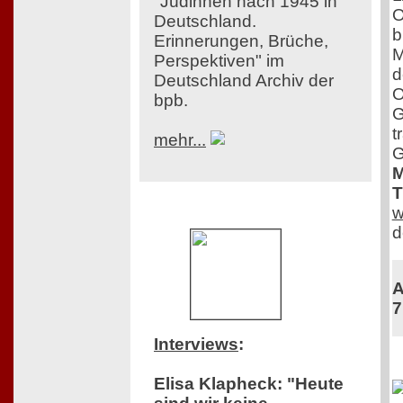
"Jüdinnen nach 1945 in
O
Deutschland.
b
Erinnerungen, Brüche,
M
Perspektiven" im
d
Deutschland Archiv der
O
bpb.
G
t
mehr...
G
M
T
w
d
A
7
Interviews
:
Elisa Klapheck: "Heute