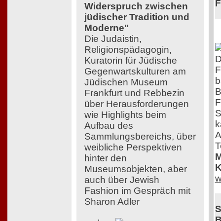
F
Widerspruch zwischen
jüdischer Tradition und
Moderne"
Die Judaistin,
Religionspädagogin,
D
Kuratorin für Jüdische
F
Gegenwartskulturen am
b
Jüdischen Museum
B
Frankfurt und Rebbezin
F
über Herausforderungen
S
wie Highlights beim
k
Aufbau des
A
Sammlungsbereichs, über
T
weibliche Perspektiven
M
hinter den
K
Museumsobjekten, aber
w
auch über Jewish
Fashion im Gespräch mit
Sharon Adler
S
B