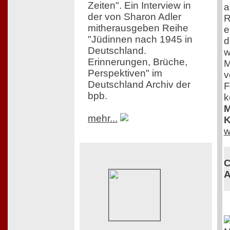
Zeiten". Ein Interview in
a
der von Sharon Adler
R
mitherausgeben Reihe
e
"Jüdinnen nach 1945 in
d
Deutschland.
w
Erinnerungen, Brüche,
M
Perspektiven" im
v
Deutschland Archiv der
F
bpb.
k
M
mehr...
K
w
C
A