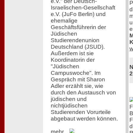
e.V." der Deutsch-
P
Israelischen-Gesellschaft
d
e.V. (JuFo Berlin) und
m
ehemalige
u
Geschäftsführerin der
e
Jüdischen
M
Studierendenunion
K
Deutschland (JSUD).
w
Außerdem ist sie
Koordinatorin der
"Jüdischen
N
Campuswoche". Im
2
Gespräch mit Sharon
Adler erzählt sie, wie
durch den Austausch von
jüdischen und
nichtjüdischen
F
Studierenden Vorurteile
B
abgebaut werden können.
F
d
mehr...
R