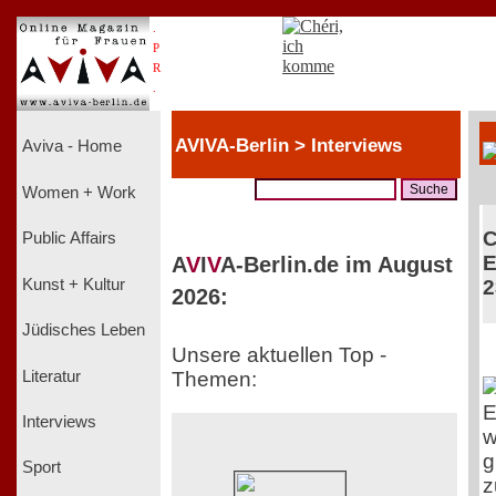
.
P
R
.
AVIVA-Berlin > Interviews
Aviva - Home
Women + Work
C
Public Affairs
E
A
V
I
V
A-Berlin.de im August
Kunst + Kultur
2
2026:
Jüdisches Leben
Unsere aktuellen Top -
Literatur
Themen:
E
Interviews
w
g
Sport
z