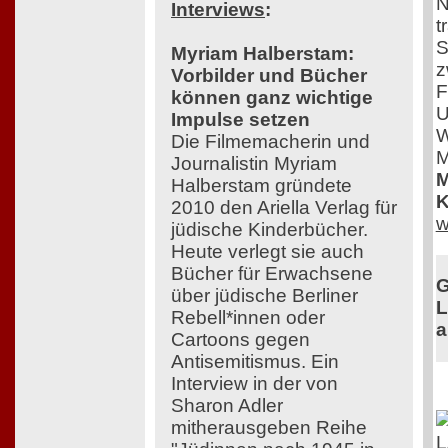
N
Interviews
:
t
S
Myriam Halberstam:
z
Vorbilder und Bücher
F
können ganz wichtige
U
Impulse setzen
W
Die Filmemacherin und
M
Journalistin Myriam
M
Halberstam gründete
K
2010 den Ariella Verlag für
w
jüdische Kinderbücher.
Heute verlegt sie auch
Bücher für Erwachsene
G
über jüdische Berliner
L
Rebell*innen oder
a
Cartoons gegen
Antisemitismus. Ein
Interview in der von
Sharon Adler
mitherausgeben Reihe