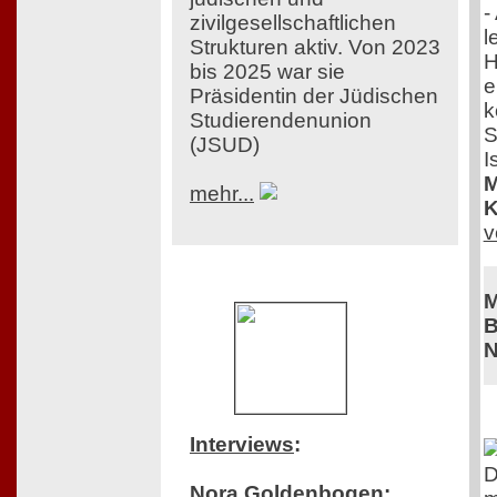
-
zivilgesellschaftlichen
l
Strukturen aktiv. Von 2023
H
bis 2025 war sie
e
Präsidentin der Jüdischen
k
Studierendenunion
S
(JSUD)
I
M
mehr...
K
v
M
B
N
Interviews
:
D
Nora Goldenbogen: