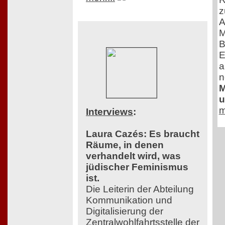
z
A
M
B
E
a
n
M
u
m
Interviews
:
Laura Cazés: Es braucht
Räume, in denen
verhandelt wird, was
jüdischer Feminismus
ist.
Die Leiterin der Abteilung
Kommunikation und
Digitalisierung der
Zentralwohlfahrtsstelle der