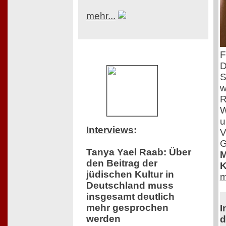
mehr...
F
D
S
w
R
W
u
Interviews
:
V
G
Tanya Yael Raab: Über
M
den Beitrag der
K
jüdischen Kultur in
m
Deutschland muss
insgesamt deutlich
mehr gesprochen
I
werden
d