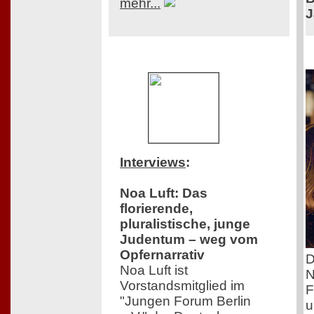
mehr...
J
Interviews
:
Noa Luft: Das
florierende,
pluralistische, junge
Judentum – weg vom
Opfernarrativ
D
Noa Luft ist
N
Vorstandsmitglied im
F
"Jungen Forum Berlin
u