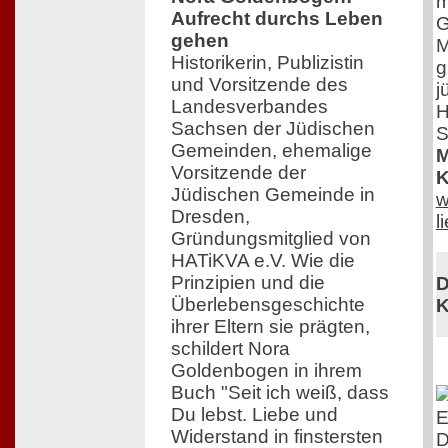
m
Aufrecht durchs Leben
G
gehen
M
Historikerin, Publizistin
g
und Vorsitzende des
j
Landesverbandes
H
Sachsen der Jüdischen
S
Gemeinden, ehemalige
M
Vorsitzende der
K
Jüdischen Gemeinde in
w
Dresden,
l
Gründungsmitglied von
HATiKVA e.V. Wie die
Prinzipien und die
D
Überlebensgeschichte
K
ihrer Eltern sie prägten,
schildert Nora
Goldenbogen in ihrem
Buch "Seit ich weiß, dass
Du lebst. Liebe und
E
Widerstand in finstersten
D