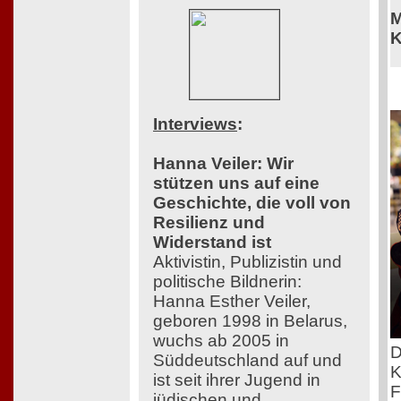
M
K
Interviews
:
Hanna Veiler: Wir
stützen uns auf eine
Geschichte, die voll von
Resilienz und
Widerstand ist
Aktivistin, Publizistin und
politische Bildnerin:
Hanna Esther Veiler,
geboren 1998 in Belarus,
wuchs ab 2005 in
D
Süddeutschland auf und
K
ist seit ihrer Jugend in
F
jüdischen und