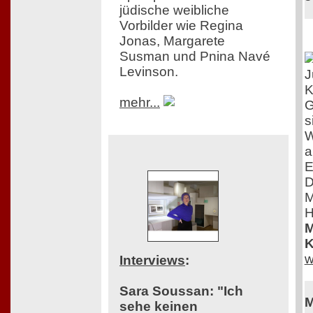
jüdische weibliche
Vorbilder wie Regina
Jonas, Margarete
Susman und Pnina Navé
Levinson.
J
K
mehr...
G
s
W
a
E
D
M
H
M
K
w
Interviews
:
Sara Soussan: "Ich
M
sehe keinen