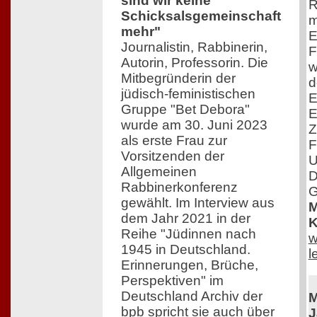
sind wir keine
R
Schicksalsgemeinschaft
m
mehr"
E
Journalistin, Rabbinerin,
F
Autorin, Professorin. Die
w
Mitbegründerin der
d
jüdisch-feministischen
E
Gruppe "Bet Debora"
E
wurde am 30. Juni 2023
Z
als erste Frau zur
F
Vorsitzenden der
U
Allgemeinen
D
Rabbinerkonferenz
G
gewählt. Im Interview aus
M
dem Jahr 2021 in der
K
Reihe "Jüdinnen nach
w
1945 in Deutschland.
l
Erinnerungen, Brüche,
Perspektiven" im
Deutschland Archiv der
M
bpb spricht sie auch über
J