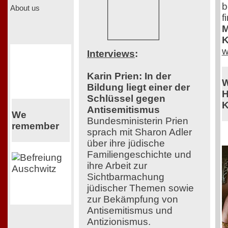
b
About us
f
M
K
w
Interviews
:
Karin Prien: In der
W
Bildung liegt einer der
H
Schlüssel gegen
K
Antisemitismus
We
Bundesministerin Prien
remember
sprach mit Sharon Adler
über ihre jüdische
Familiengeschichte und
ihre Arbeit zur
Sichtbarmachung
jüdischer Themen sowie
zur Bekämpfung von
Antisemitismus und
Antizionismus.