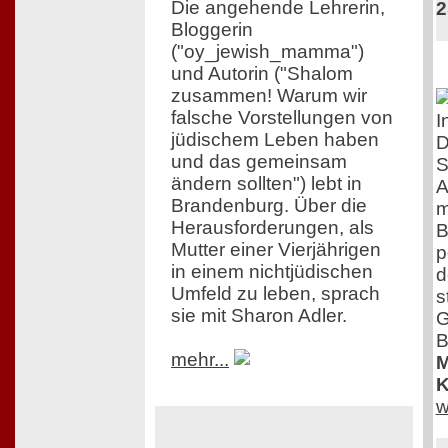
Die angehende Lehrerin,
2
Bloggerin
("oy_jewish_mamma")
und Autorin ("Shalom
zusammen! Warum wir
falsche Vorstellungen von
I
jüdischem Leben haben
D
und das gemeinsam
S
ändern sollten") lebt in
A
Brandenburg. Über die
m
Herausforderungen, als
B
Mutter einer Vierjährigen
p
in einem nichtjüdischen
d
Umfeld zu leben, sprach
s
sie mit Sharon Adler.
G
B
mehr...
M
K
w