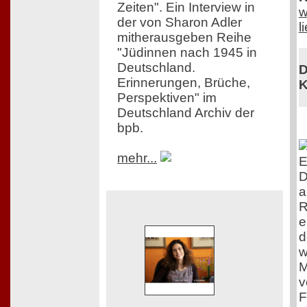
Zeiten". Ein Interview in
w
der von Sharon Adler
l
mitherausgeben Reihe
"Jüdinnen nach 1945 in
Deutschland.
D
Erinnerungen, Brüche,
K
Perspektiven" im
Deutschland Archiv der
bpb.
mehr...
E
D
a
R
e
d
w
M
v
F