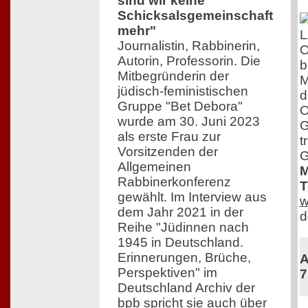
sind wir keine
Schicksalsgemeinschaft
mehr"
Journalistin, Rabbinerin,
O
Autorin, Professorin. Die
b
Mitbegründerin der
M
jüdisch-feministischen
d
Gruppe "Bet Debora"
O
wurde am 30. Juni 2023
G
als erste Frau zur
t
Vorsitzenden der
G
Allgemeinen
M
Rabbinerkonferenz
T
gewählt. Im Interview aus
w
dem Jahr 2021 in der
d
Reihe "Jüdinnen nach
1945 in Deutschland.
Erinnerungen, Brüche,
A
Perspektiven" im
7
Deutschland Archiv der
bpb spricht sie auch über