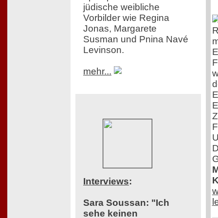
jüdische weibliche
Vorbilder wie Regina
Jonas, Margarete
R
Susman und Pnina Navé
m
Levinson.
E
F
mehr...
w
d
E
E
Z
F
U
D
G
M
K
Interviews
:
w
l
Sara Soussan: "Ich
sehe keinen