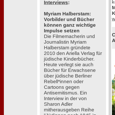
k
Interviews
:
M
K
Myriam Halberstam:
w
Vorbilder und Bücher
können ganz wichtige
Impulse setzen
C
Die Filmemacherin und
A
Journalistin Myriam
Halberstam gründete
2010 den Ariella Verlag für
jüdische Kinderbücher.
Heute verlegt sie auch
Bücher für Erwachsene
über jüdische Berliner
Rebell*innen oder
Cartoons gegen
Antisemitismus. Ein
Interview in der von
Sharon Adler
mitherausgeben Reihe