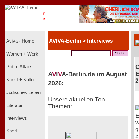
.
P
R
.
AVIVA-Berlin > Interviews
Aviva - Home
Women + Work
C
Public Affairs
E
A
V
I
V
A-Berlin.de im August
Kunst + Kultur
2
2026:
Jüdisches Leben
Unsere aktuellen Top -
Literatur
Themen:
E
Interviews
w
g
Sport
z