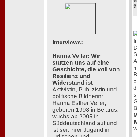
2
I
Interviews
:
D
S
Hanna Veiler: Wir
A
stützen uns auf eine
m
Geschichte, die voll von
B
Resilienz und
p
Widerstand ist
d
Aktivistin, Publizistin und
s
politische Bildnerin:
G
Hanna Esther Veiler,
B
geboren 1998 in Belarus,
M
wuchs ab 2005 in
K
Süddeutschland auf und
w
ist seit ihrer Jugend in
jüdischen und