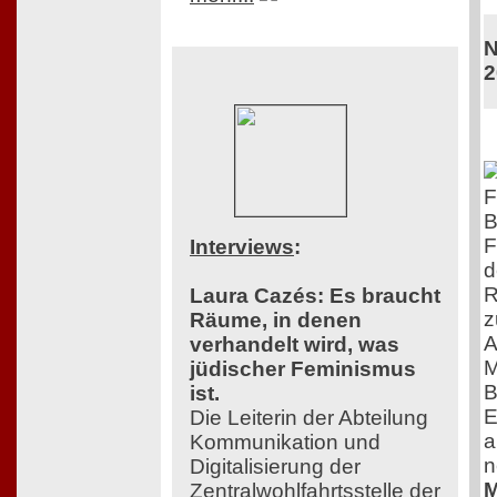
N
2
F
B
F
Interviews
:
d
R
Laura Cazés: Es braucht
z
Räume, in denen
A
verhandelt wird, was
M
jüdischer Feminismus
B
ist.
E
Die Leiterin der Abteilung
a
Kommunikation und
n
Digitalisierung der
M
Zentralwohlfahrtsstelle der