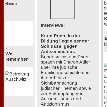
b
About us
f
M
K
w
Interviews
:
Karin Prien: In der
A
Bildung liegt einer der
K
Schlüssel gegen
Antisemitismus
We
Bundesministerin Prien
remember
sprach mit Sharon Adler
über ihre jüdische
E
Familiengeschichte und
L
ihre Arbeit zur
L
Sichtbarmachung
e
jüdischer Themen sowie
Ü
zur Bekämpfung von
H
Antisemitismus und
d
Antizionismus.