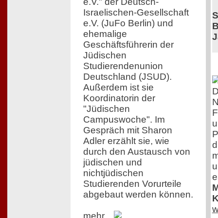
e.V." der Deutsch-
Israelischen-Gesellschaft
S
e.V. (JuFo Berlin) und
B
ehemalige
J
Geschäftsführerin der
Jüdischen
Studierendenunion
Deutschland (JSUD).
Außerdem ist sie
D
Koordinatorin der
N
"Jüdischen
F
Campuswoche". Im
u
Gespräch mit Sharon
P
Adler erzählt sie, wie
d
durch den Austausch von
m
jüdischen und
u
nichtjüdischen
e
Studierenden Vorurteile
M
abgebaut werden können.
K
w
mehr...