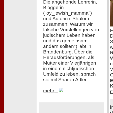
Die angehende Lehrerin,
Bloggerin
("oy_jewish_mamma")
und Autorin ("Shalom
zusammen! Warum wir
falsche Vorstellungen von
F
jüdischem Leben haben
D
und das gemeinsam
S
ändern sollten") lebt in
w
Brandenburg. Über die
R
Herausforderungen, als
W
Mutter einer Vierjährigen
u
in einem nichtjüdischen
V
Umfeld zu leben, sprach
G
sie mit Sharon Adler.
M
K
mehr...
m
I
d