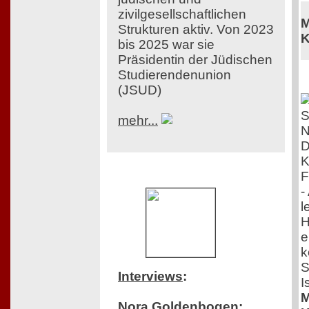
zivilgesellschaftlichen
M
Strukturen aktiv. Von 2023
K
bis 2025 war sie
Präsidentin der Jüdischen
Studierendenunion
(JSUD)
mehr...
D
K
F
-
l
H
e
k
S
Interviews
:
I
M
Nora Goldenbogen: