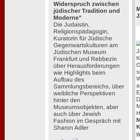
Widerspruch zwischen
M
jüdischer Tradition und
J
Moderne"
Die Judaistin,
Religionspädagogin,
Kuratorin für Jüdische
Gegenwartskulturen am
J
Jüdischen Museum
K
Frankfurt und Rebbezin
G
über Herausforderungen
s
wie Highlights beim
W
Aufbau des
a
Sammlungsbereichs, über
E
weibliche Perspektiven
D
hinter den
M
Museumsobjekten, aber
H
auch über Jewish
M
Fashion im Gespräch mit
K
Sharon Adler
w