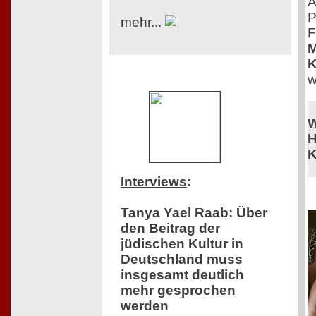
A
P
mehr...
F
M
K
w
W
H
K
Interviews
:
Tanya Yael Raab: Über
den Beitrag der
jüdischen Kultur in
Deutschland muss
insgesamt deutlich
mehr gesprochen
werden