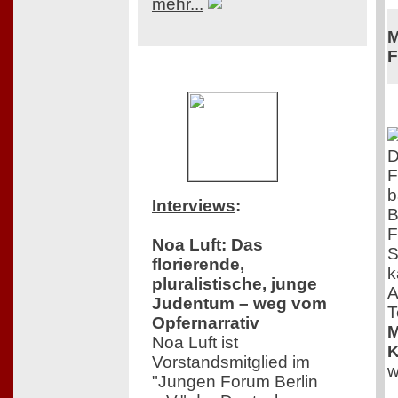
mehr...
M
F
D
F
b
Interviews
:
B
F
Noa Luft: Das
S
florierende,
k
pluralistische, junge
A
Judentum – weg vom
T
Opfernarrativ
M
Noa Luft ist
K
Vorstandsmitglied im
w
"Jungen Forum Berlin