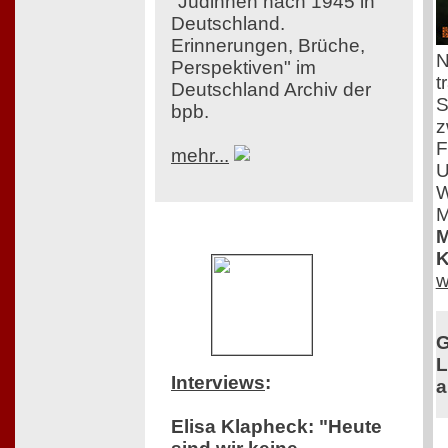
"Jüdinnen nach 1945 in
Deutschland.
Erinnerungen, Brüche,
N
Perspektiven" im
t
Deutschland Archiv der
S
bpb.
z
F
mehr...
U
W
M
M
K
w
G
L
Interviews
:
a
Elisa Klapheck: "Heute