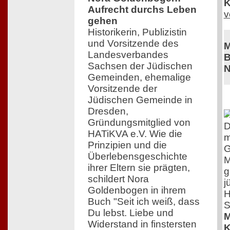
K
Aufrecht durchs Leben
v
gehen
Historikerin, Publizistin
und Vorsitzende des
M
Landesverbandes
B
Sachsen der Jüdischen
N
Gemeinden, ehemalige
Vorsitzende der
Jüdischen Gemeinde in
Dresden,
Gründungsmitglied von
D
HATiKVA e.V. Wie die
m
Prinzipien und die
G
Überlebensgeschichte
M
ihrer Eltern sie prägten,
g
schildert Nora
j
Goldenbogen in ihrem
H
Buch "Seit ich weiß, dass
S
Du lebst. Liebe und
M
Widerstand in finstersten
K