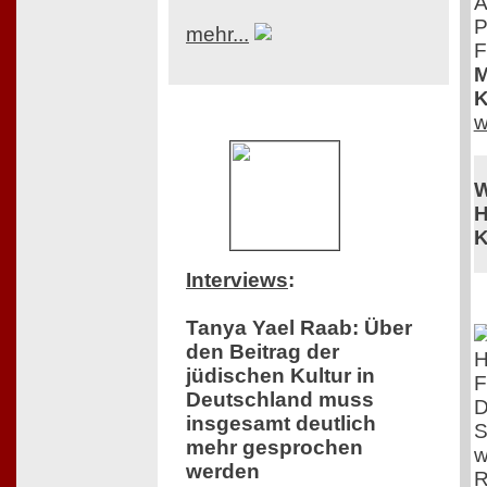
A
P
mehr...
F
M
K
w
W
H
K
Interviews
:
Tanya Yael Raab: Über
den Beitrag der
jüdischen Kultur in
F
Deutschland muss
D
insgesamt deutlich
S
mehr gesprochen
w
werden
R