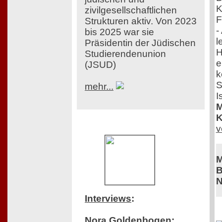
K
zivilgesellschaftlichen
F
Strukturen aktiv. Von 2023
-
bis 2025 war sie
l
Präsidentin der Jüdischen
H
Studierendenunion
e
(JSUD)
k
S
mehr...
I
M
K
v
M
B
N
Interviews
:
Nora Goldenbogen: