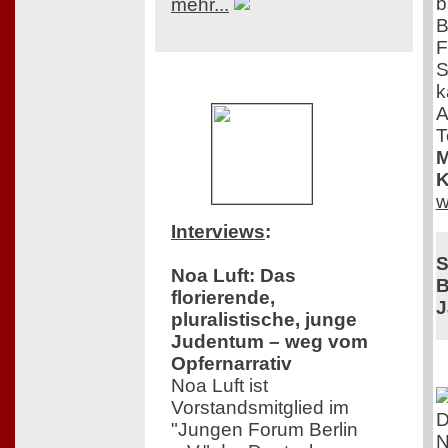
b
mehr...
B
F
S
k
A
T
M
K
w
Interviews
:
S
Noa Luft: Das
B
florierende,
J
pluralistische, junge
Judentum – weg vom
Opfernarrativ
Noa Luft ist
Vorstandsmitglied im
D
"Jungen Forum Berlin
N