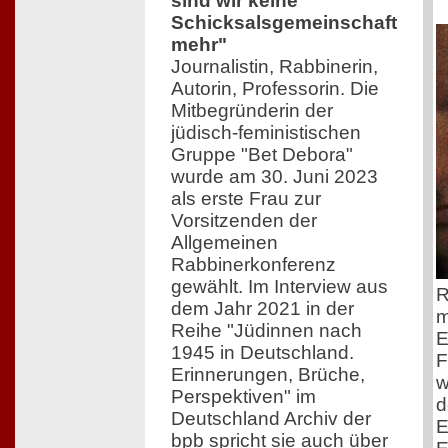
sind wir keine
Schicksalsgemeinschaft
mehr"
Journalistin, Rabbinerin,
Autorin, Professorin. Die
Mitbegründerin der
jüdisch-feministischen
Gruppe "Bet Debora"
wurde am 30. Juni 2023
als erste Frau zur
Vorsitzenden der
Allgemeinen
Rabbinerkonferenz
gewählt. Im Interview aus
R
dem Jahr 2021 in der
m
Reihe "Jüdinnen nach
E
1945 in Deutschland.
F
Erinnerungen, Brüche,
w
Perspektiven" im
d
Deutschland Archiv der
E
bpb spricht sie auch über