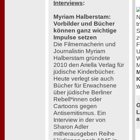
Interviews
:
Myriam Halberstam:
N
Vorbilder und Bücher
t
können ganz wichtige
S
Impulse setzen
z
Die Filmemacherin und
F
Journalistin Myriam
U
Halberstam gründete
W
2010 den Ariella Verlag für
M
jüdische Kinderbücher.
M
Heute verlegt sie auch
K
Bücher für Erwachsene
w
über jüdische Berliner
Rebell*innen oder
G
Cartoons gegen
L
Antisemitismus. Ein
a
Interview in der von
Sharon Adler
mitherausgeben Reihe