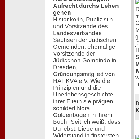
Aufrecht durchs Leben
D
gehen
m
Historikerin, Publizistin
G
und Vorsitzende des
M
Landesverbandes
g
Sachsen der Jüdischen
j
Gemeinden, ehemalige
H
Vorsitzende der
S
Jüdischen Gemeinde in
M
Dresden,
K
Gründungsmitglied von
w
HATiKVA e.V. Wie die
l
Prinzipien und die
Überlebensgeschichte
ihrer Eltern sie prägten,
D
schildert Nora
K
Goldenbogen in ihrem
Buch "Seit ich weiß, dass
Du lebst. Liebe und
Widerstand in finstersten