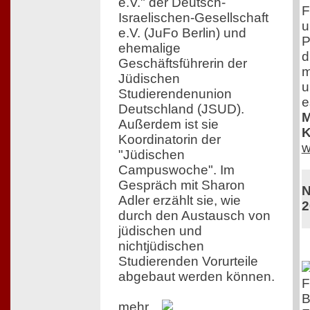
e.V." der Deutsch-
F
Israelischen-Gesellschaft
u
e.V. (JuFo Berlin) und
P
ehemalige
d
Geschäftsführerin der
m
Jüdischen
u
Studierendenunion
e
Deutschland (JSUD).
M
Außerdem ist sie
K
Koordinatorin der
w
"Jüdischen
Campuswoche". Im
Gespräch mit Sharon
N
Adler erzählt sie, wie
2
durch den Austausch von
jüdischen und
nichtjüdischen
Studierenden Vorurteile
abgebaut werden können.
F
B
mehr...