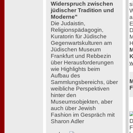
Widerspruch zwischen
s
jüdischer Tradition und
W
Moderne"
a
Die Judaistin,
E
Religionspädagogin,
D
Kuratorin für Jüdische
M
Gegenwartskulturen am
H
Jüdischen Museum
M
Frankfurt und Rebbezin
K
über Herausforderungen
w
wie Highlights beim
Aufbau des
M
Sammlungsbereichs, über
F
weibliche Perspektiven
hinter den
Museumsobjekten, aber
auch über Jewish
Fashion im Gespräch mit
D
Sharon Adler
F