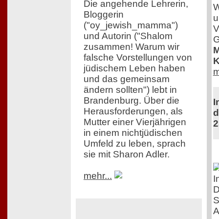
Die angehende Lehrerin,
W
Bloggerin
u
("oy_jewish_mamma")
V
und Autorin ("Shalom
G
zusammen! Warum wir
M
falsche Vorstellungen von
K
jüdischem Leben haben
m
und das gemeinsam
ändern sollten") lebt in
Brandenburg. Über die
I
Herausforderungen, als
d
Mutter einer Vierjährigen
2
in einem nichtjüdischen
Umfeld zu leben, sprach
sie mit Sharon Adler.
mehr...
I
D
S
A