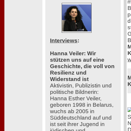
m
B
p
d
s
G
B
Interviews
:
M
K
Hanna Veiler: Wir
w
stützen uns auf eine
Geschichte, die voll von
Resilienz und
M
Widerstand ist
K
Aktivistin, Publizistin und
politische Bildnerin:
Hanna Esther Veiler,
geboren 1998 in Belarus,
wuchs ab 2005 in
Süddeutschland auf und
ist seit ihrer Jugend in
D
jüdischen und