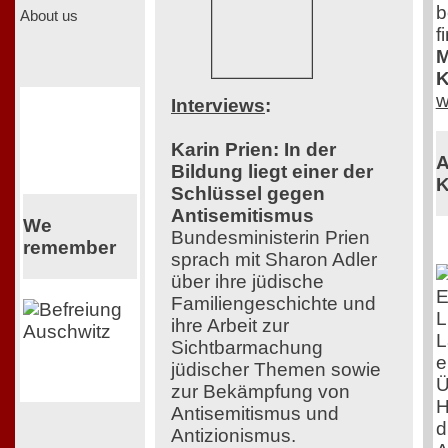
b
About us
f
M
K
w
Interviews
:
Karin Prien: In der
A
Bildung liegt einer der
K
Schlüssel gegen
Antisemitismus
We
Bundesministerin Prien
remember
sprach mit Sharon Adler
über ihre jüdische
E
Familiengeschichte und
L
ihre Arbeit zur
L
Sichtbarmachung
e
jüdischer Themen sowie
Ü
zur Bekämpfung von
H
Antisemitismus und
d
Antizionismus.