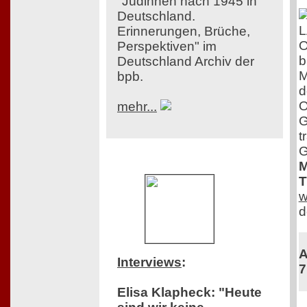
"Jüdinnen nach 1945 in
Deutschland.
Erinnerungen, Brüche,
O
Perspektiven" im
b
Deutschland Archiv der
M
bpb.
d
O
mehr...
G
t
G
M
T
w
d
A
Interviews
:
7
Elisa Klapheck: "Heute