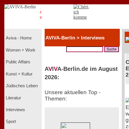
.
P
R
.
AVIVA-Berlin > Interviews
Aviva - Home
Women + Work
C
Public Affairs
E
A
V
I
V
A-Berlin.de im August
Kunst + Kultur
2
2026:
Jüdisches Leben
Unsere aktuellen Top -
Literatur
Themen:
E
Interviews
w
g
Sport
z