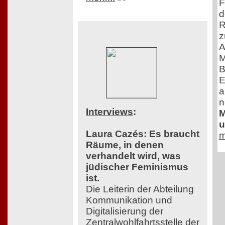
F
d
R
z
A
M
B
E
a
n
Interviews
:
M
u
Laura Cazés: Es braucht
m
Räume, in denen
verhandelt wird, was
jüdischer Feminismus
ist.
Die Leiterin der Abteilung
Kommunikation und
Digitalisierung der
Zentralwohlfahrtsstelle der