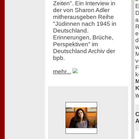
Zeiten". Ein Interview in
E
der von Sharon Adler
D
mitherausgeben Reihe
a
"Jüdinnen nach 1945 in
R
Deutschland.
e
Erinnerungen, Brüche,
d
Perspektiven" im
w
Deutschland Archiv der
M
bpb.
v
F
mehr...
k
M
K
w
C
A