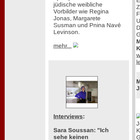
E
jüdische weibliche
Z
Vorbilder wie Regina
F
Jonas, Margarete
U
Susman und Pnina Navé
D
Levinson.
G
M
mehr...
K
w
l
M
J
Interviews
:
J
Sara Soussan: "Ich
K
sehe keinen
G