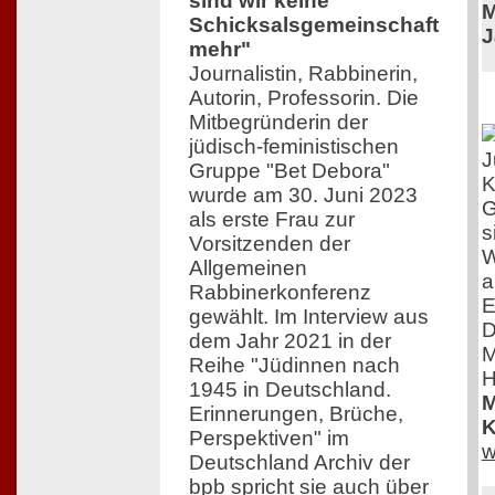
sind wir keine
M
Schicksalsgemeinschaft
J
mehr"
Journalistin, Rabbinerin,
Autorin, Professorin. Die
Mitbegründerin der
jüdisch-feministischen
J
Gruppe "Bet Debora"
K
wurde am 30. Juni 2023
G
als erste Frau zur
s
Vorsitzenden der
W
Allgemeinen
a
Rabbinerkonferenz
E
gewählt. Im Interview aus
D
dem Jahr 2021 in der
M
Reihe "Jüdinnen nach
H
1945 in Deutschland.
M
Erinnerungen, Brüche,
K
Perspektiven" im
w
Deutschland Archiv der
bpb spricht sie auch über