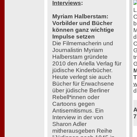
Interviews
:
Myriam Halberstam:
O
Vorbilder und Bücher
b
können ganz wichtige
M
Impulse setzen
d
Die Filmemacherin und
O
Journalistin Myriam
G
Halberstam gründete
t
2010 den Ariella Verlag für
G
jüdische Kinderbücher.
M
Heute verlegt sie auch
T
Bücher für Erwachsene
w
über jüdische Berliner
d
Rebell*innen oder
Cartoons gegen
A
Antisemitismus. Ein
7
Interview in der von
Sharon Adler
mitherausgeben Reihe