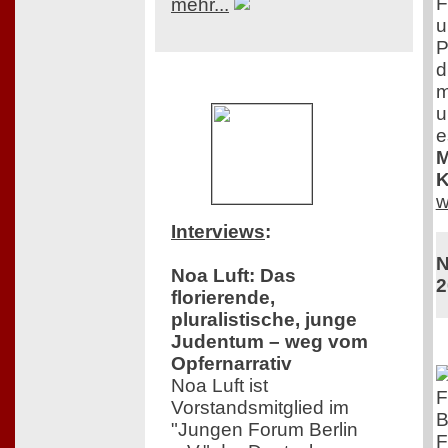
F
mehr...
u
P
d
m
u
e
M
K
w
Interviews
:
N
Noa Luft: Das
2
florierende,
pluralistische, junge
Judentum – weg vom
Opfernarrativ
Noa Luft ist
F
Vorstandsmitglied im
B
"Jungen Forum Berlin
F