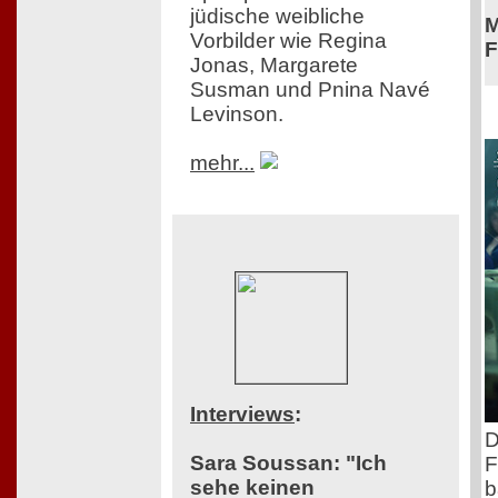
jüdische weibliche
M
Vorbilder wie Regina
F
Jonas, Margarete
Susman und Pnina Navé
Levinson.
mehr...
Interviews
:
D
Sara Soussan: "Ich
F
sehe keinen
b