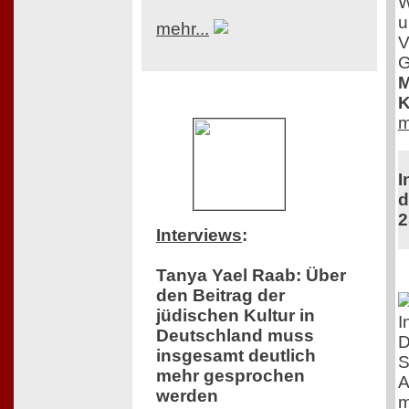
W
u
mehr...
V
G
M
K
m
I
d
2
Interviews
:
Tanya Yael Raab: Über
den Beitrag der
jüdischen Kultur in
I
Deutschland muss
D
insgesamt deutlich
S
mehr gesprochen
A
werden
m