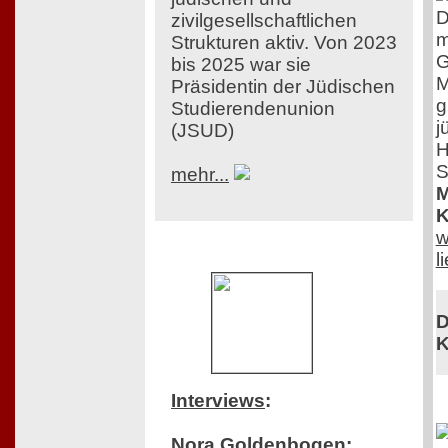
D
zivilgesellschaftlichen
m
Strukturen aktiv. Von 2023
G
bis 2025 war sie
M
Präsidentin der Jüdischen
g
Studierendenunion
j
(JSUD)
H
S
mehr...
M
K
w
l
D
K
Interviews
:
Nora Goldenbogen: