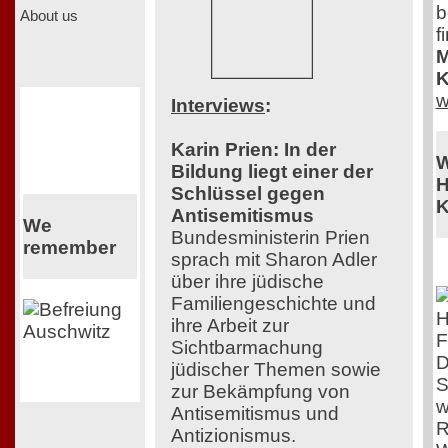
b
About us
f
M
K
w
Interviews
:
Karin Prien: In der
W
Bildung liegt einer der
H
Schlüssel gegen
K
Antisemitismus
We
Bundesministerin Prien
remember
sprach mit Sharon Adler
über ihre jüdische
Familiengeschichte und
ihre Arbeit zur
F
Sichtbarmachung
D
jüdischer Themen sowie
S
zur Bekämpfung von
w
Antisemitismus und
R
Antizionismus.