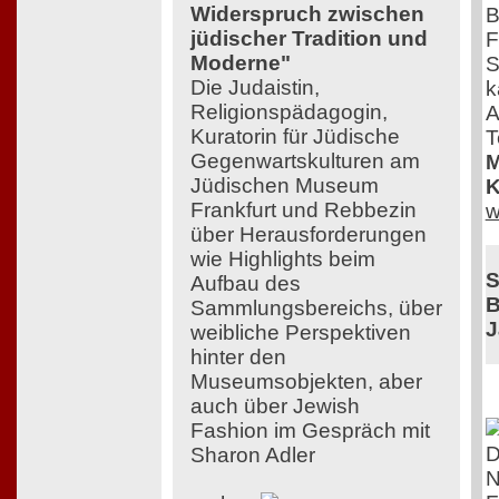
Widerspruch zwischen
B
jüdischer Tradition und
F
Moderne"
S
Die Judaistin,
k
Religionspädagogin,
A
Kuratorin für Jüdische
T
Gegenwartskulturen am
M
Jüdischen Museum
K
Frankfurt und Rebbezin
w
über Herausforderungen
wie Highlights beim
S
Aufbau des
B
Sammlungsbereichs, über
J
weibliche Perspektiven
hinter den
Museumsobjekten, aber
auch über Jewish
Fashion im Gespräch mit
D
Sharon Adler
N