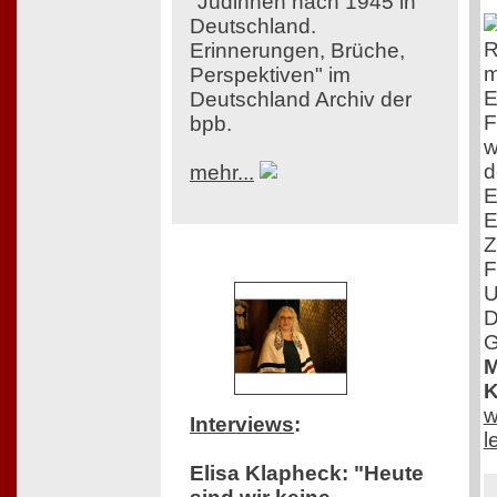
"Jüdinnen nach 1945 in
Deutschland.
R
Erinnerungen, Brüche,
m
Perspektiven" im
E
Deutschland Archiv der
F
bpb.
w
d
mehr...
E
E
Z
F
U
D
G
M
K
w
Interviews
:
l
Elisa Klapheck: "Heute