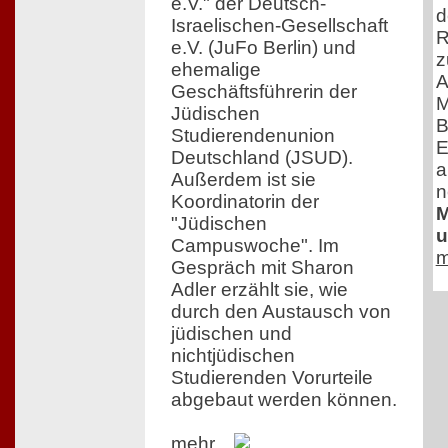
e.V." der Deutsch-
d
Israelischen-Gesellschaft
R
e.V. (JuFo Berlin) und
z
ehemalige
A
Geschäftsführerin der
M
Jüdischen
B
Studierendenunion
E
Deutschland (JSUD).
a
Außerdem ist sie
n
Koordinatorin der
M
"Jüdischen
u
Campuswoche". Im
m
Gespräch mit Sharon
Adler erzählt sie, wie
durch den Austausch von
jüdischen und
nichtjüdischen
Studierenden Vorurteile
abgebaut werden können.
mehr...