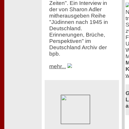
Zeiten". Ein Interview in
der von Sharon Adler
N
mitherausgeben Reihe
t
"Jüdinnen nach 1945 in
S
Deutschland.
z
Erinnerungen, Brüche,
F
Perspektiven" im
U
Deutschland Archiv der
W
bpb.
M
M
mehr...
K
w
G
L
a