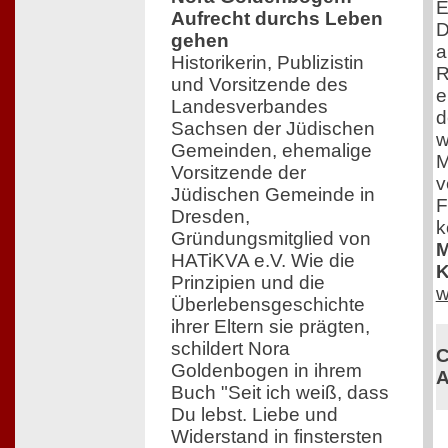
E
Aufrecht durchs Leben
D
gehen
a
Historikerin, Publizistin
R
und Vorsitzende des
e
Landesverbandes
d
Sachsen der Jüdischen
w
Gemeinden, ehemalige
M
Vorsitzende der
v
Jüdischen Gemeinde in
F
Dresden,
k
Gründungsmitglied von
M
HATiKVA e.V. Wie die
K
Prinzipien und die
w
Überlebensgeschichte
ihrer Eltern sie prägten,
schildert Nora
C
Goldenbogen in ihrem
A
Buch "Seit ich weiß, dass
Du lebst. Liebe und
Widerstand in finstersten