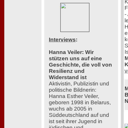
K
F
-
l
H
e
k
Interviews
:
S
I
Hanna Veiler: Wir
M
stützen uns auf eine
K
Geschichte, die voll von
v
Resilienz und
Widerstand ist
Aktivistin, Publizistin und
M
politische Bildnerin:
B
Hanna Esther Veiler,
N
geboren 1998 in Belarus,
wuchs ab 2005 in
Süddeutschland auf und
ist seit ihrer Jugend in
jüdischen und