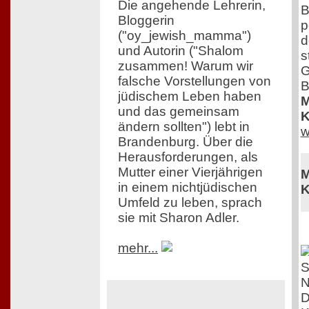
Die angehende Lehrerin,
B
Bloggerin
p
("oy_jewish_mamma")
d
und Autorin ("Shalom
s
zusammen! Warum wir
G
falsche Vorstellungen von
B
jüdischem Leben haben
M
und das gemeinsam
K
ändern sollten") lebt in
w
Brandenburg. Über die
Herausforderungen, als
Mutter einer Vierjährigen
M
in einem nichtjüdischen
K
Umfeld zu leben, sprach
sie mit Sharon Adler.
mehr...
D