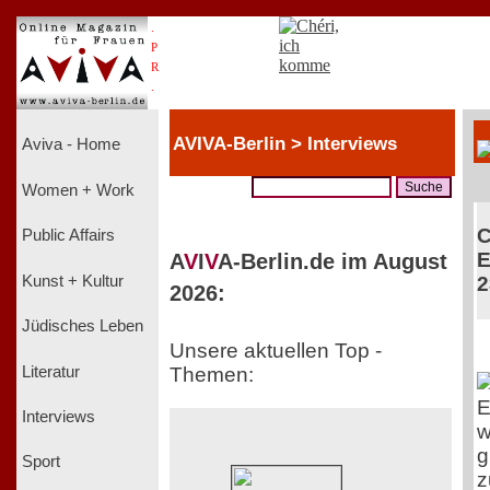
.
P
R
.
AVIVA-Berlin > Interviews
Aviva - Home
Women + Work
C
Public Affairs
E
A
V
I
V
A-Berlin.de im August
Kunst + Kultur
2
2026:
Jüdisches Leben
Unsere aktuellen Top -
Literatur
Themen:
E
Interviews
w
g
Sport
z