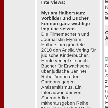
M
Interviews
:
K
w
Myriam Halberstam:
l
Vorbilder und Bücher
können ganz wichtige
Impulse setzen
C
Die Filmemacherin und
A
Journalistin Myriam
Halberstam gründete
2010 den Ariella Verlag für
jüdische Kinderbücher.
Heute verlegt sie auch
N
Bücher für Erwachsene
t
über jüdische Berliner
S
Rebell*innen oder
z
Cartoons gegen
F
Antisemitismus. Ein
U
Interview in der von
W
Sharon Adler
M
mitherausgeben Reihe
M