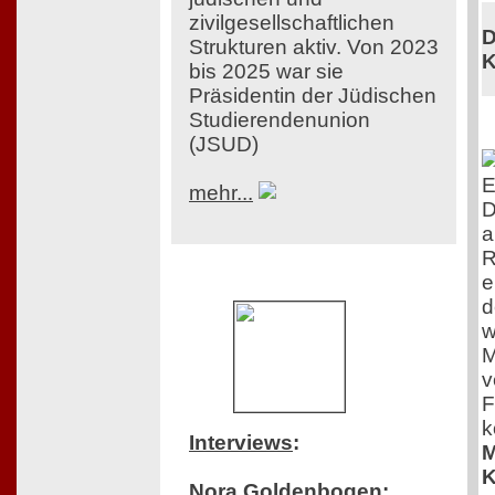
zivilgesellschaftlichen
D
Strukturen aktiv. Von 2023
K
bis 2025 war sie
Präsidentin der Jüdischen
Studierendenunion
(JSUD)
E
mehr...
D
a
R
e
d
w
M
v
F
k
Interviews
:
M
K
Nora Goldenbogen: