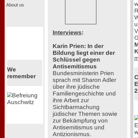
w
About us
R
W
u
V
Interviews
:
G
M
Karin Prien: In der
K
Bildung liegt einer der
m
Schlüssel gegen
Antisemitismus
We
Bundesministerin Prien
remember
C
sprach mit Sharon Adler
E
über ihre jüdische
2
Familiengeschichte und
ihre Arbeit zur
Sichtbarmachung
jüdischer Themen sowie
zur Bekämpfung von
E
Antisemitismus und
w
Antizionismus.