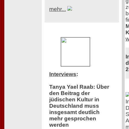
g
z
mehr...
b
f
M
K
w
I
d
2
Interviews
:
Tanya Yael Raab: Über
den Beitrag der
jüdischen Kultur in
I
Deutschland muss
D
insgesamt deutlich
S
mehr gesprochen
A
werden
m