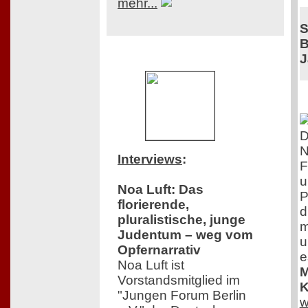
mehr...
S
B
J
D
N
Interviews
:
F
u
Noa Luft: Das
P
florierende,
d
pluralistische, junge
m
Judentum – weg vom
u
Opfernarrativ
e
Noa Luft ist
M
Vorstandsmitglied im
K
"Jungen Forum Berlin
w