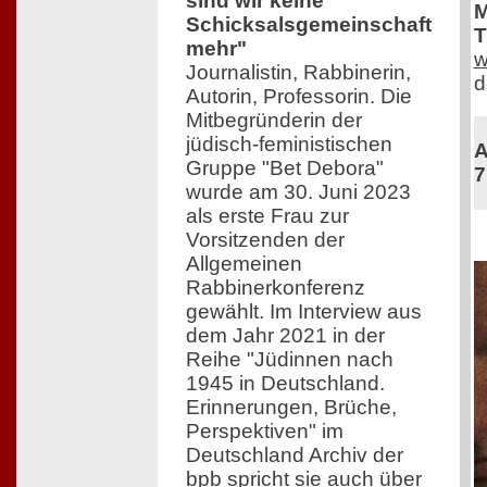
sind wir keine
M
Schicksalsgemeinschaft
T
mehr"
w
Journalistin, Rabbinerin,
d
Autorin, Professorin. Die
Mitbegründerin der
jüdisch-feministischen
A
Gruppe "Bet Debora"
7
wurde am 30. Juni 2023
als erste Frau zur
Vorsitzenden der
Allgemeinen
Rabbinerkonferenz
gewählt. Im Interview aus
dem Jahr 2021 in der
Reihe "Jüdinnen nach
1945 in Deutschland.
Erinnerungen, Brüche,
Perspektiven" im
Deutschland Archiv der
bpb spricht sie auch über