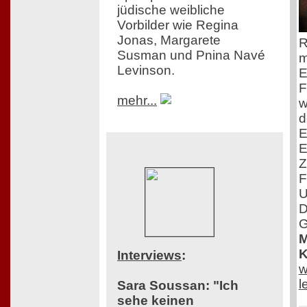
jüdische weibliche
Vorbilder wie Regina
Jonas, Margarete
R
Susman und Pnina Navé
m
Levinson.
E
F
mehr...
w
d
E
E
Z
F
U
D
G
M
K
Interviews
:
w
l
Sara Soussan: "Ich
sehe keinen