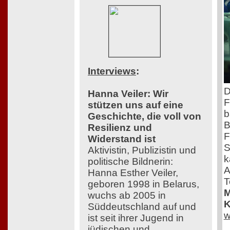
Interviews
:
D
Hanna Veiler: Wir
F
stützen uns auf eine
b
Geschichte, die voll von
B
Resilienz und
F
Widerstand ist
S
Aktivistin, Publizistin und
k
politische Bildnerin:
A
Hanna Esther Veiler,
T
geboren 1998 in Belarus,
M
wuchs ab 2005 in
K
Süddeutschland auf und
w
ist seit ihrer Jugend in
jüdischen und