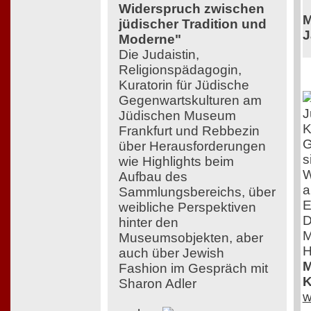
Widerspruch zwischen
M
jüdischer Tradition und
J
Moderne"
Die Judaistin,
Religionspädagogin,
Kuratorin für Jüdische
Gegenwartskulturen am
J
Jüdischen Museum
K
Frankfurt und Rebbezin
G
über Herausforderungen
s
wie Highlights beim
W
Aufbau des
a
Sammlungsbereichs, über
E
weibliche Perspektiven
D
hinter den
M
Museumsobjekten, aber
H
auch über Jewish
M
Fashion im Gespräch mit
K
Sharon Adler
w