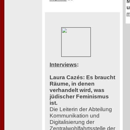
M
u
m
Interviews
:
Laura Cazés: Es braucht
Räume, in denen
verhandelt wird, was
jüdischer Feminismus
ist.
Die Leiterin der Abteilung
Kommunikation und
Digitalisierung der
Zentralwohlfahrtsstelle der