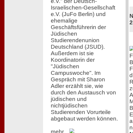
e.V." der Deutsch-
Israelischen-Gesellschaft
e.V. (JuFo Berlin) und
N
ehemalige
2
Geschäftsführerin der
Jüdischen
Studierendenunion
Deutschland (JSUD).
Außerdem ist sie
F
Koordinatorin der
B
"Jüdischen
F
Campuswoche". Im
d
Gespräch mit Sharon
R
Adler erzählt sie, wie
z
durch den Austausch von
A
jüdischen und
M
nichtjüdischen
B
Studierenden Vorurteile
E
abgebaut werden können.
a
n
mehr...