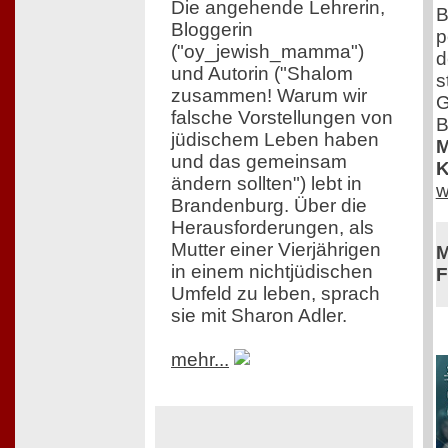
Die angehende Lehrerin,
B
Bloggerin
p
("oy_jewish_mamma")
d
und Autorin ("Shalom
s
zusammen! Warum wir
G
falsche Vorstellungen von
B
jüdischem Leben haben
M
und das gemeinsam
K
ändern sollten") lebt in
w
Brandenburg. Über die
Herausforderungen, als
Mutter einer Vierjährigen
M
in einem nichtjüdischen
F
Umfeld zu leben, sprach
sie mit Sharon Adler.
mehr...