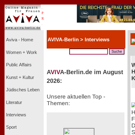
.
P
R
.
AVIVA-Berlin > Interviews
Aviva - Home
Women + Work
W
Public Affairs
H
A
V
I
V
A-Berlin.de im August
Kunst + Kultur
K
2026:
Jüdisches Leben
Unsere aktuellen Top -
Literatur
Themen:
Interviews
F
D
Sport
S