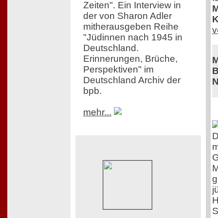
Zeiten". Ein Interview in
M
der von Sharon Adler
K
mitherausgeben Reihe
v
"Jüdinnen nach 1945 in
Deutschland.
Erinnerungen, Brüche,
M
Perspektiven" im
B
Deutschland Archiv der
N
bpb.
mehr...
D
m
G
M
g
j
H
S