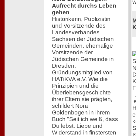
w
Aufrecht durchs Leben
gehen
Historikerin, Publizistin
M
und Vorsitzende des
K
Landesverbandes
Sachsen der Jüdischen
Gemeinden, ehemalige
Vorsitzende der
Jüdischen Gemeinde in
Dresden,
Gründungsmitglied von
D
HATiKVA e.V. Wie die
K
Prinzipien und die
F
Überlebensgeschichte
-
ihrer Eltern sie prägten,
l
schildert Nora
H
Goldenbogen in ihrem
e
Buch "Seit ich weiß, dass
k
Du lebst. Liebe und
S
Widerstand in finstersten
I