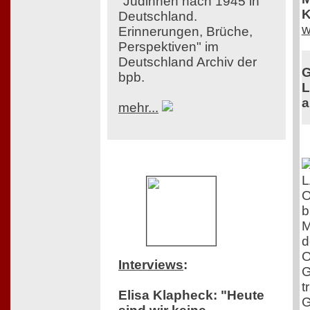
"Jüdinnen nach 1945 in
K
Deutschland.
w
Erinnerungen, Brüche,
Perspektiven" im
Deutschland Archiv der
G
bpb.
L
a
mehr...
O
b
M
d
O
Interviews
:
G
t
Elisa Klapheck: "Heute
G