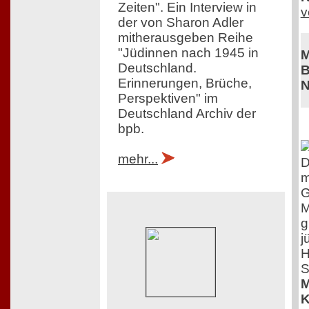
Zeiten". Ein Interview in
v
der von Sharon Adler
mitherausgeben Reihe
"Jüdinnen nach 1945 in
M
Deutschland.
B
Erinnerungen, Brüche,
N
Perspektiven" im
Deutschland Archiv der
bpb.
mehr...
D
m
G
M
g
j
H
S
M
K