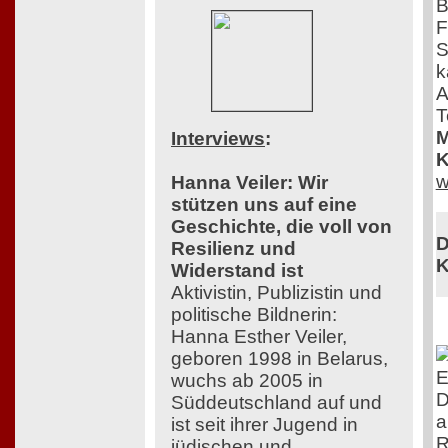
B
F
S
k
A
T
M
Interviews
:
K
w
Hanna Veiler: Wir
stützen uns auf eine
Geschichte, die voll von
D
Resilienz und
K
Widerstand ist
Aktivistin, Publizistin und
politische Bildnerin:
Hanna Esther Veiler,
geboren 1998 in Belarus,
E
wuchs ab 2005 in
D
Süddeutschland auf und
a
ist seit ihrer Jugend in
R
jüdischen und