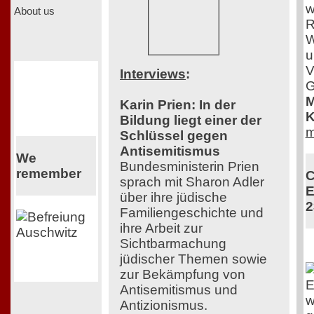
w
About us
R
W
u
V
Interviews
:
G
M
Karin Prien: In der
K
Bildung liegt einer der
m
Schlüssel gegen
Antisemitismus
We
Bundesministerin Prien
remember
C
sprach mit Sharon Adler
E
über ihre jüdische
2
Familiengeschichte und
ihre Arbeit zur
Sichtbarmachung
jüdischer Themen sowie
zur Bekämpfung von
E
Antisemitismus und
w
Antizionismus.