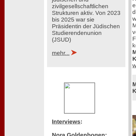
e
zivilgesellschaftlichen
d
Strukturen aktiv. Von 2023
w
bis 2025 war sie
M
Präsidentin der Jüdischen
v
Studierendenunion
F
(JSUD)
k
M
mehr...
K
w
M
K
Interviews
:
Nora Goldenbogen: