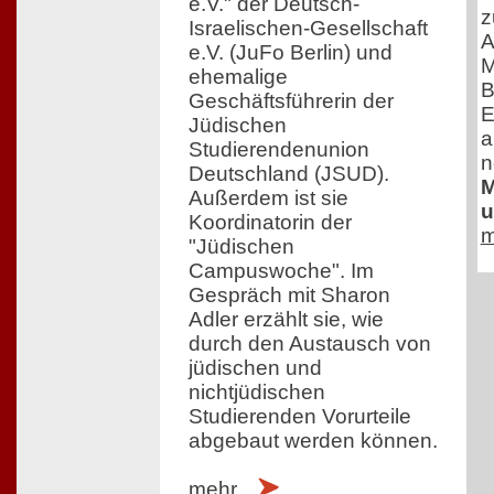
e.V." der Deutsch-
z
Israelischen-Gesellschaft
A
e.V. (JuFo Berlin) und
M
ehemalige
B
Geschäftsführerin der
E
Jüdischen
a
Studierendenunion
n
Deutschland (JSUD).
M
Außerdem ist sie
u
Koordinatorin der
m
"Jüdischen
Campuswoche". Im
Gespräch mit Sharon
Adler erzählt sie, wie
durch den Austausch von
jüdischen und
nichtjüdischen
Studierenden Vorurteile
abgebaut werden können.
mehr...