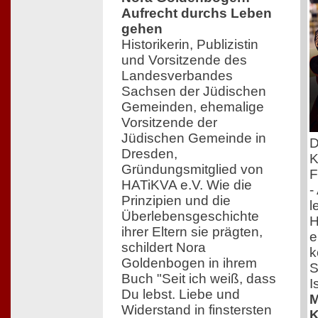
Aufrecht durchs Leben
gehen
Historikerin, Publizistin
und Vorsitzende des
Landesverbandes
Sachsen der Jüdischen
Gemeinden, ehemalige
Vorsitzende der
Jüdischen Gemeinde in
D
Dresden,
K
Gründungsmitglied von
F
HATiKVA e.V. Wie die
-
Prinzipien und die
l
Überlebensgeschichte
H
ihrer Eltern sie prägten,
e
schildert Nora
k
Goldenbogen in ihrem
S
Buch "Seit ich weiß, dass
I
Du lebst. Liebe und
M
Widerstand in finstersten
K