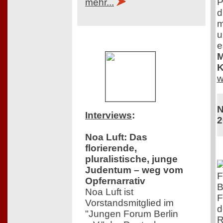
P
mehr...
d
m
u
e
M
K
w
N
Interviews
:
2
Noa Luft: Das
florierende,
pluralistische, junge
Judentum – weg vom
F
Opfernarrativ
B
Noa Luft ist
F
Vorstandsmitglied im
d
"Jungen Forum Berlin
R