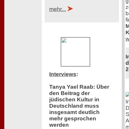
g
z
mehr...
b
f
M
K
w
I
d
2
Interviews
:
Tanya Yael Raab: Über
den Beitrag der
jüdischen Kultur in
I
Deutschland muss
D
insgesamt deutlich
S
mehr gesprochen
A
werden
m