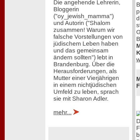
Die angehende Lehrerin,
B
Bloggerin
p
("oy_jewish_mamma")
d
und Autorin ("Shalom
s
zusammen! Warum wir
G
falsche Vorstellungen von
B
jüdischem Leben haben
M
und das gemeinsam
K
ändern sollten") lebt in
w
Brandenburg. Über die
Herausforderungen, als
Mutter einer Vierjährigen
M
in einem nichtjüdischen
F
Umfeld zu leben, sprach
sie mit Sharon Adler.
mehr...
D
F
b