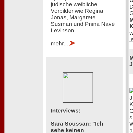
U
jüdische weibliche
D
Vorbilder wie Regina
G
Jonas, Margarete
M
Susman und Pnina Navé
K
Levinson.
w
l
mehr...
M
J
J
K
Interviews
:
G
s
Sara Soussan: "Ich
W
sehe keinen
a