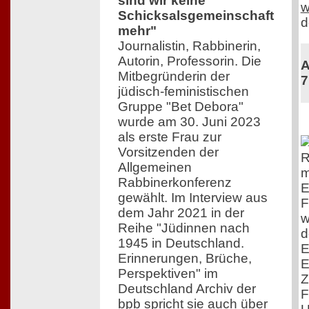
sind wir keine
w
Schicksalsgemeinschaft
d
mehr"
Journalistin, Rabbinerin,
Autorin, Professorin. Die
A
Mitbegründerin der
7
jüdisch-feministischen
Gruppe "Bet Debora"
wurde am 30. Juni 2023
als erste Frau zur
Vorsitzenden der
R
Allgemeinen
m
Rabbinerkonferenz
E
gewählt. Im Interview aus
F
dem Jahr 2021 in der
w
Reihe "Jüdinnen nach
d
1945 in Deutschland.
E
Erinnerungen, Brüche,
E
Perspektiven" im
Z
Deutschland Archiv der
F
bpb spricht sie auch über