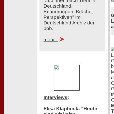
"Jüdinnen nach 1945 in
Deutschland.
Erinnerungen, Brüche,
G
Perspektiven" im
L
Deutschland Archiv der
a
bpb.
mehr...
O
b
M
d
O
G
t
Interviews
:
G
M
Elisa Klapheck: "Heute
T