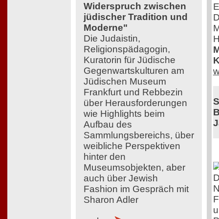
Widerspruch zwischen
E
jüdischer Tradition und
D
Moderne"
M
Die Judaistin,
H
Religionspädagogin,
M
Kuratorin für Jüdische
K
Gegenwartskulturen am
w
Jüdischen Museum
Frankfurt und Rebbezin
S
über Herausforderungen
B
wie Highlights beim
J
Aufbau des
Sammlungsbereichs, über
weibliche Perspektiven
hinter den
Museumsobjekten, aber
D
auch über Jewish
N
Fashion im Gespräch mit
F
Sharon Adler
u