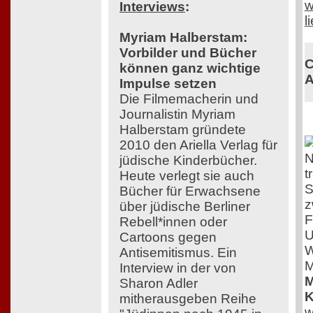
w
Interviews
:
l
Myriam Halberstam:
Vorbilder und Bücher
C
können ganz wichtige
A
Impulse setzen
Die Filmemacherin und
Journalistin Myriam
Halberstam gründete
2010 den Ariella Verlag für
N
jüdische Kinderbücher.
t
Heute verlegt sie auch
S
Bücher für Erwachsene
z
über jüdische Berliner
F
Rebell*innen oder
U
Cartoons gegen
W
Antisemitismus. Ein
M
Interview in der von
M
Sharon Adler
K
mitherausgeben Reihe
w