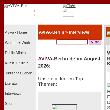
.
P
R
.
AVIVA-Berlin > Interviews
Aviva - Home
Women + Work
W
Public Affairs
H
A
V
I
V
A-Berlin.de im August
Kunst + Kultur
K
2026:
Jüdisches Leben
Unsere aktuellen Top -
Literatur
Themen:
Interviews
F
D
Sport
S