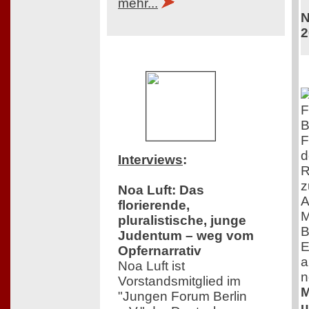
mehr...
N
2
F
B
F
d
Interviews
:
R
z
Noa Luft: Das
A
florierende,
M
pluralistische, junge
B
Judentum – weg vom
E
Opfernarrativ
a
Noa Luft ist
n
Vorstandsmitglied im
M
"Jungen Forum Berlin
u