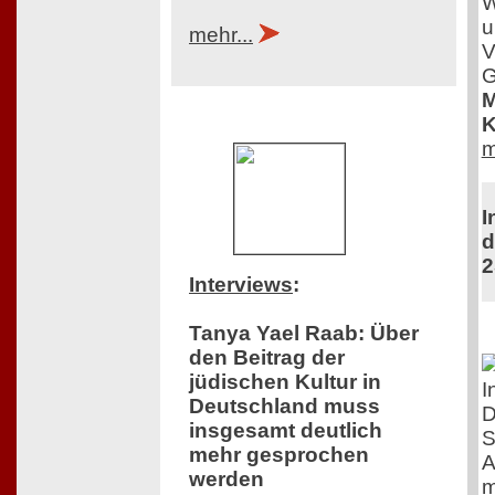
W
u
mehr...
V
G
M
K
m
I
d
2
Interviews
:
Tanya Yael Raab: Über
den Beitrag der
jüdischen Kultur in
I
Deutschland muss
D
insgesamt deutlich
S
mehr gesprochen
A
werden
m