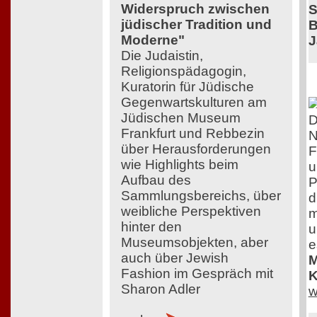
Widerspruch zwischen
S
jüdischer Tradition und
B
Moderne"
J
Die Judaistin,
Religionspädagogin,
Kuratorin für Jüdische
Gegenwartskulturen am
Jüdischen Museum
D
Frankfurt und Rebbezin
N
über Herausforderungen
F
wie Highlights beim
u
Aufbau des
P
Sammlungsbereichs, über
d
weibliche Perspektiven
m
hinter den
u
Museumsobjekten, aber
e
auch über Jewish
M
Fashion im Gespräch mit
K
Sharon Adler
w