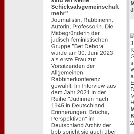
sind wir keine
M
Schicksalsgemeinschaft
J
mehr"
Journalistin, Rabbinerin,
Autorin, Professorin. Die
Mitbegründerin der
jüdisch-feministischen
J
Gruppe "Bet Debora"
K
wurde am 30. Juni 2023
G
als erste Frau zur
s
Vorsitzenden der
W
Allgemeinen
a
Rabbinerkonferenz
E
gewählt. Im Interview aus
D
dem Jahr 2021 in der
M
Reihe "Jüdinnen nach
H
1945 in Deutschland.
M
Erinnerungen, Brüche,
K
Perspektiven" im
w
Deutschland Archiv der
bpb spricht sie auch über