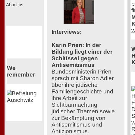
b
About us
f
M
K
w
Interviews
:
Karin Prien: In der
W
Bildung liegt einer der
H
Schlüssel gegen
K
Antisemitismus
We
Bundesministerin Prien
remember
sprach mit Sharon Adler
über ihre jüdische
Familiengeschichte und
ihre Arbeit zur
F
Sichtbarmachung
D
jüdischer Themen sowie
S
zur Bekämpfung von
w
Antisemitismus und
R
Antizionismus.