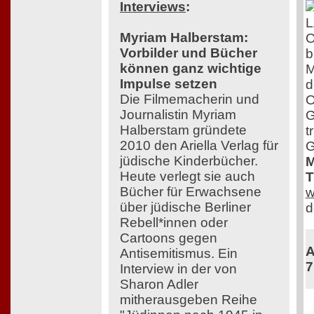
Interviews
:
Myriam Halberstam:
O
Vorbilder und Bücher
b
können ganz wichtige
M
Impulse setzen
d
Die Filmemacherin und
O
Journalistin Myriam
G
Halberstam gründete
t
2010 den Ariella Verlag für
G
jüdische Kinderbücher.
M
Heute verlegt sie auch
T
Bücher für Erwachsene
w
über jüdische Berliner
d
Rebell*innen oder
Cartoons gegen
A
Antisemitismus. Ein
7
Interview in der von
Sharon Adler
mitherausgeben Reihe