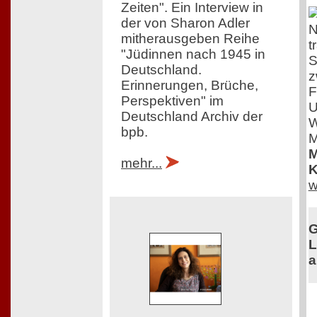
Zeiten". Ein Interview in
der von Sharon Adler
N
mitherausgeben Reihe
t
"Jüdinnen nach 1945 in
S
Deutschland.
z
Erinnerungen, Brüche,
F
Perspektiven" im
U
Deutschland Archiv der
W
bpb.
M
M
mehr...
K
w
G
L
a