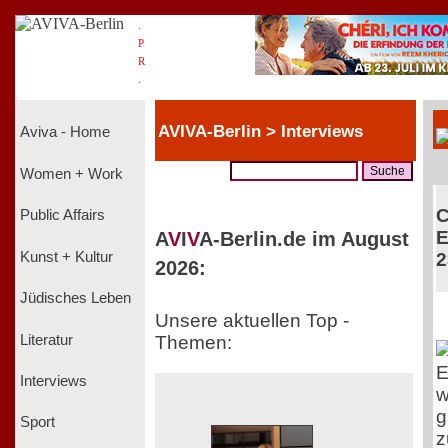
.
P
R
.
AVIVA-Berlin > Interviews
Aviva - Home
Women + Work
C
Public Affairs
E
A
V
I
V
A-Berlin.de im August
Kunst + Kultur
2
2026:
Jüdisches Leben
Unsere aktuellen Top -
Literatur
Themen:
E
Interviews
w
g
Sport
z