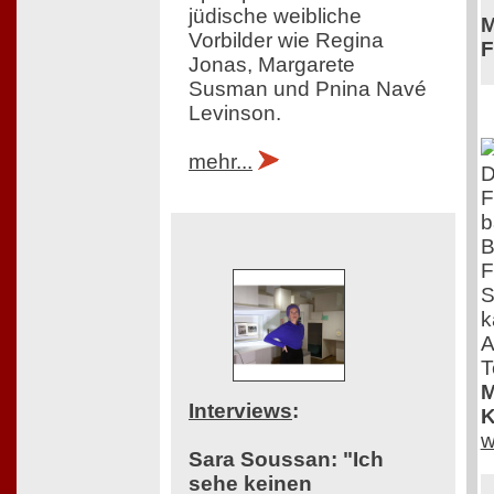
jüdische weibliche
M
Vorbilder wie Regina
F
Jonas, Margarete
Susman und Pnina Navé
Levinson.
mehr...
D
F
b
B
F
S
k
A
T
M
Interviews
:
K
w
Sara Soussan: "Ich
sehe keinen