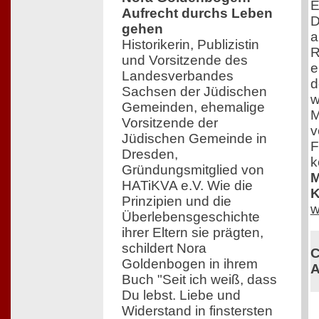
E
Aufrecht durchs Leben
D
gehen
a
Historikerin, Publizistin
R
und Vorsitzende des
e
Landesverbandes
d
Sachsen der Jüdischen
w
Gemeinden, ehemalige
M
Vorsitzende der
v
Jüdischen Gemeinde in
F
Dresden,
k
Gründungsmitglied von
M
HATiKVA e.V. Wie die
K
Prinzipien und die
w
Überlebensgeschichte
ihrer Eltern sie prägten,
schildert Nora
C
Goldenbogen in ihrem
A
Buch "Seit ich weiß, dass
Du lebst. Liebe und
Widerstand in finstersten