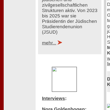
D
zivilgesellschaftlichen
m
Strukturen aktiv. Von 2023
G
bis 2025 war sie
M
Präsidentin der Jüdischen
g
Studierendenunion
j
(JSUD)
H
S
mehr...
M
K
w
l
D
K
Interviews
:
Nora Goldenbogen: