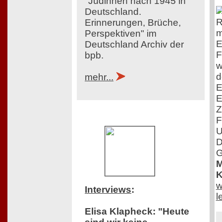
"Jüdinnen nach 1945 in
Deutschland.
R
Erinnerungen, Brüche,
m
Perspektiven" im
E
Deutschland Archiv der
F
bpb.
w
d
mehr...
E
E
Z
F
U
D
G
M
K
w
Interviews
:
l
Elisa Klapheck: "Heute