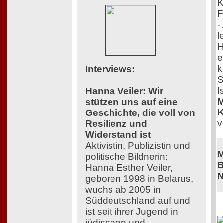
K
F
-
l
H
e
k
Interviews
:
S
I
Hanna Veiler: Wir
M
stützen uns auf eine
K
Geschichte, die voll von
v
Resilienz und
Widerstand ist
Aktivistin, Publizistin und
M
politische Bildnerin:
B
Hanna Esther Veiler,
N
geboren 1998 in Belarus,
wuchs ab 2005 in
Süddeutschland auf und
ist seit ihrer Jugend in
jüdischen und