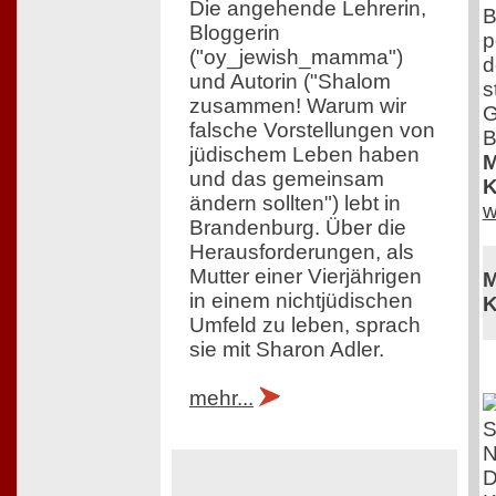
Die angehende Lehrerin,
B
Bloggerin
p
("oy_jewish_mamma")
d
und Autorin ("Shalom
s
zusammen! Warum wir
G
falsche Vorstellungen von
B
jüdischem Leben haben
M
und das gemeinsam
K
ändern sollten") lebt in
w
Brandenburg. Über die
Herausforderungen, als
Mutter einer Vierjährigen
M
in einem nichtjüdischen
K
Umfeld zu leben, sprach
sie mit Sharon Adler.
mehr...
D