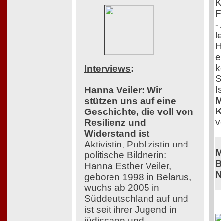
K
F
-
l
H
e
k
Interviews
:
S
I
Hanna Veiler: Wir
M
stützen uns auf eine
K
Geschichte, die voll von
v
Resilienz und
Widerstand ist
Aktivistin, Publizistin und
M
politische Bildnerin:
B
Hanna Esther Veiler,
N
geboren 1998 in Belarus,
wuchs ab 2005 in
Süddeutschland auf und
ist seit ihrer Jugend in
jüdischen und