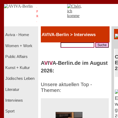
.
P
R
.
AVIVA-Berlin > Interviews
Aviva - Home
Women + Work
C
Public Affairs
E
A
V
I
V
A-Berlin.de im August
Kunst + Kultur
2
2026:
Jüdisches Leben
Unsere aktuellen Top -
Literatur
Themen:
E
Interviews
w
g
Sport
z