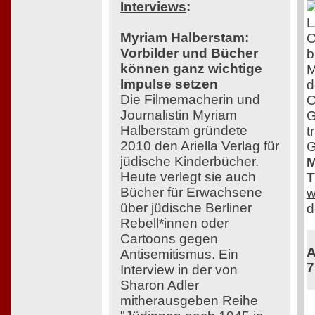
Interviews
:
Myriam Halberstam:
O
Vorbilder und Bücher
b
können ganz wichtige
M
Impulse setzen
d
Die Filmemacherin und
O
Journalistin Myriam
G
Halberstam gründete
t
2010 den Ariella Verlag für
G
jüdische Kinderbücher.
M
Heute verlegt sie auch
T
Bücher für Erwachsene
w
über jüdische Berliner
d
Rebell*innen oder
Cartoons gegen
A
Antisemitismus. Ein
7
Interview in der von
Sharon Adler
mitherausgeben Reihe