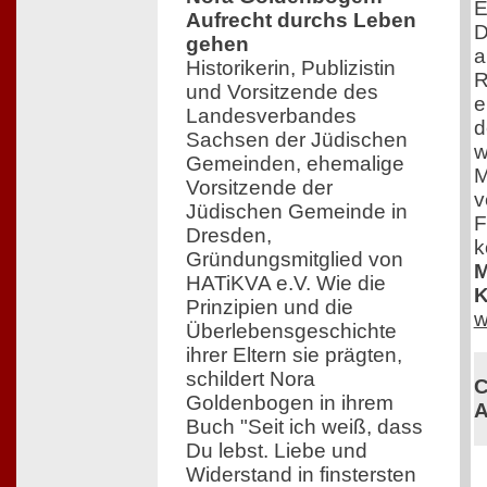
E
Aufrecht durchs Leben
D
gehen
a
Historikerin, Publizistin
R
und Vorsitzende des
e
Landesverbandes
d
Sachsen der Jüdischen
w
Gemeinden, ehemalige
M
Vorsitzende der
v
Jüdischen Gemeinde in
F
Dresden,
k
Gründungsmitglied von
M
HATiKVA e.V. Wie die
K
Prinzipien und die
w
Überlebensgeschichte
ihrer Eltern sie prägten,
schildert Nora
C
Goldenbogen in ihrem
A
Buch "Seit ich weiß, dass
Du lebst. Liebe und
Widerstand in finstersten