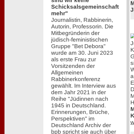
sind wir keine
M
Schicksalsgemeinschaft
J
mehr"
Journalistin, Rabbinerin,
Autorin, Professorin. Die
Mitbegründerin der
jüdisch-feministischen
J
Gruppe "Bet Debora"
K
wurde am 30. Juni 2023
G
als erste Frau zur
s
Vorsitzenden der
W
Allgemeinen
a
Rabbinerkonferenz
E
gewählt. Im Interview aus
D
dem Jahr 2021 in der
M
Reihe "Jüdinnen nach
H
1945 in Deutschland.
M
Erinnerungen, Brüche,
K
Perspektiven" im
w
Deutschland Archiv der
bpb spricht sie auch über