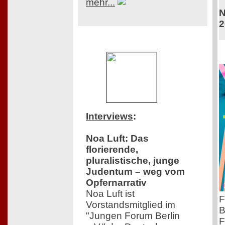
mehr...
N
2
Interviews
:
Noa Luft: Das
florierende,
pluralistische, junge
Judentum – weg vom
Opfernarrativ
Noa Luft ist
F
Vorstandsmitglied im
B
"Jungen Forum Berlin
F