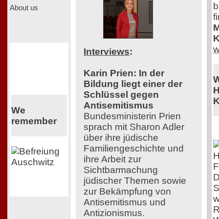
b
About us
f
M
K
w
Interviews
:
Karin Prien: In der
W
Bildung liegt einer der
H
Schlüssel gegen
K
Antisemitismus
We
Bundesministerin Prien
remember
sprach mit Sharon Adler
über ihre jüdische
Familiengeschichte und
ihre Arbeit zur
F
Sichtbarmachung
D
jüdischer Themen sowie
S
zur Bekämpfung von
w
Antisemitismus und
R
Antizionismus.