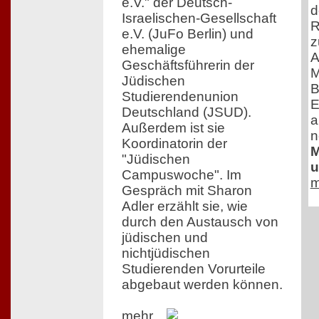
e.V." der Deutsch-
d
Israelischen-Gesellschaft
R
e.V. (JuFo Berlin) und
z
ehemalige
A
Geschäftsführerin der
M
Jüdischen
B
Studierendenunion
E
Deutschland (JSUD).
a
Außerdem ist sie
n
Koordinatorin der
M
"Jüdischen
u
Campuswoche". Im
m
Gespräch mit Sharon
Adler erzählt sie, wie
durch den Austausch von
jüdischen und
nichtjüdischen
Studierenden Vorurteile
abgebaut werden können.
mehr...