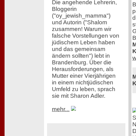
Die angehende Lehrerin,
B
Bloggerin
p
("oy_jewish_mamma")
d
und Autorin ("Shalom
s
zusammen! Warum wir
G
falsche Vorstellungen von
B
jüdischem Leben haben
M
und das gemeinsam
K
ändern sollten") lebt in
w
Brandenburg. Über die
Herausforderungen, als
Mutter einer Vierjährigen
M
in einem nichtjüdischen
K
Umfeld zu leben, sprach
sie mit Sharon Adler.
mehr...
D