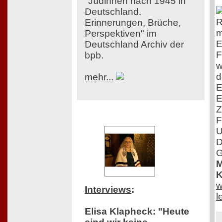
"Jüdinnen nach 1945 in
Deutschland.
R
Erinnerungen, Brüche,
m
Perspektiven" im
E
Deutschland Archiv der
F
bpb.
w
d
mehr...
E
E
Z
F
U
D
G
M
K
w
Interviews
:
l
Elisa Klapheck: "Heute