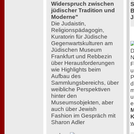
Widerspruch zwischen
S
jüdischer Tradition und
B
Moderne"
J
Die Judaistin,
Religionspädagogin,
Kuratorin für Jüdische
Gegenwartskulturen am
Jüdischen Museum
D
Frankfurt und Rebbezin
N
über Herausforderungen
F
wie Highlights beim
u
Aufbau des
P
Sammlungsbereichs, über
d
weibliche Perspektiven
m
hinter den
u
Museumsobjekten, aber
e
auch über Jewish
M
Fashion im Gespräch mit
K
Sharon Adler
w