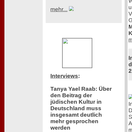
W
u
mehr...
V
G
M
K
m
I
d
2
Interviews
:
Tanya Yael Raab: Über
den Beitrag der
jüdischen Kultur in
I
Deutschland muss
D
insgesamt deutlich
S
mehr gesprochen
A
werden
m