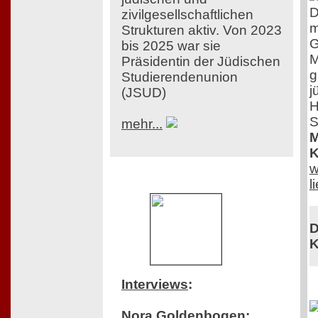
D
zivilgesellschaftlichen
m
Strukturen aktiv. Von 2023
G
bis 2025 war sie
M
Präsidentin der Jüdischen
g
Studierendenunion
j
(JSUD)
H
S
mehr...
M
K
w
l
D
K
Interviews
:
Nora Goldenbogen: