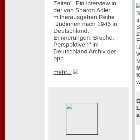
Zeiten". Ein Interview in
der von Sharon Adler
N
mitherausgeben Reihe
t
"Jüdinnen nach 1945 in
S
Deutschland.
z
Erinnerungen, Brüche,
F
Perspektiven" im
U
Deutschland Archiv der
W
bpb.
M
M
mehr...
K
w
G
L
a