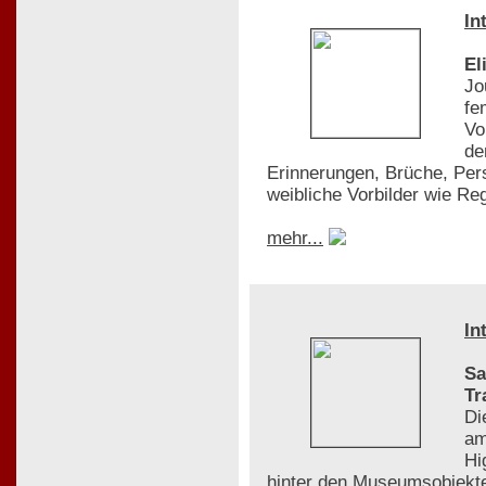
In
El
Jo
fe
Vo
de
Erinnerungen, Brüche, Pers
weibliche Vorbilder wie R
mehr...
In
Sa
Tr
Di
am
Hi
hinter den Museumsobjekte