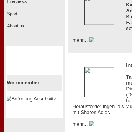
Interviews
Ka
An
Sport
Bu
Fa
About us
so
mehr...
In
Ta
We remember
mu
Di
("
ha
Herausforderungen, als Mut
mit Sharon Adler.
mehr...