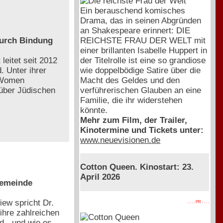
Ein berauschend komisches
Drama, das in seinen Abgründen
an Shakespeare erinnert: DIE
REICHSTE FRAU DER WELT mit
durch Bindung
einer brillanten Isabelle Huppert in
der Titelrolle ist eine so grandiose
leitet seit 2012
wie doppelbödige Satire über die
. Unter ihrer
Macht des Geldes und den
h Women
verführerischen Glauben an eine
 über Jüdischen
Familie, die ihr widerstehen
könnte.
Mehr zum Film, der Trailer,
Kinotermine und Tickets unter:
www.neuevisionen.de
Cotton Queen. Kinostart: 23.
April 2026
gemeinde
iew spricht Dr.
. . . . PR . . . .
 ihre zahlreichen
 - und wie es