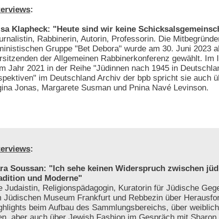
terviews
:
isa Klapheck: "Heute sind wir keine Schicksalsgemeinsc
urnalistin, Rabbinerin, Autorin, Professorin. Die Mitbegründe
ministischen Gruppe "Bet Debora" wurde am 30. Juni 2023 al
rsitzenden der Allgemeinen Rabbinerkonferenz gewählt. Im 
m Jahr 2021 in der Reihe "Jüdinnen nach 1945 in Deutschla
pektiven" im Deutschland Archiv der bpb spricht sie auch ü
egina Jonas, Margarete Susman und Pnina Navé Levinson.
terviews
:
ra Soussan: "Ich sehe keinen Widerspruch zwischen jüd
adition und Moderne"
e Judaistin, Religionspädagogin, Kuratorin für Jüdische Geg
 Jüdischen Museum Frankfurt und Rebbezin über Herausfo
ghlights beim Aufbau des Sammlungsbereichs, über weiblic
n, aber auch über Jewish Fashion im Gespräch mit Sharon 