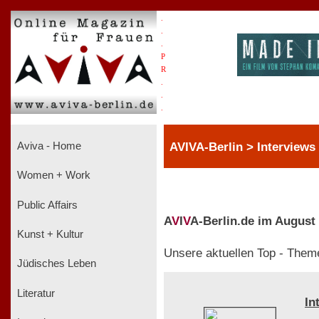
.
.
.
P
R
.
.
.
AVIVA-Berlin > Interviews
Aviva - Home
Women + Work
Public Affairs
A
V
I
V
A-Berlin.de im August
Kunst + Kultur
Unsere aktuellen Top - Them
Jüdisches Leben
Literatur
In