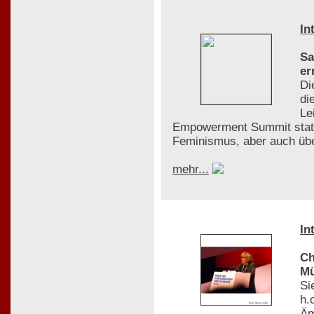
In
Sa
er
Di
di
Le
Empowerment Summit statt.
Feminismus, aber auch ü
mehr...
In
Ch
Mü
Si
h.
Äm