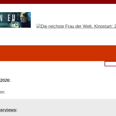
 2026:
en:
terviews
: