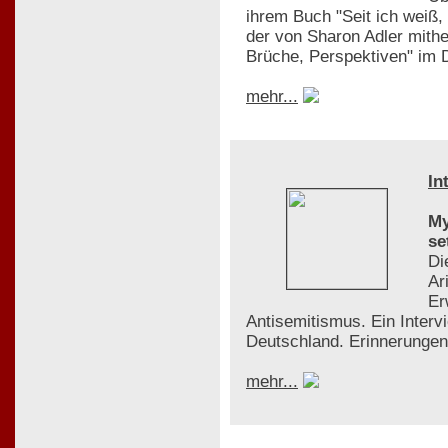
ihrem Buch "Seit ich weiß, 
der von Sharon Adler mith
Brüche, Perspektiven" im 
mehr...
In
My
se
Di
Ar
Er
Antisemitismus. Ein Interv
Deutschland. Erinnerungen
mehr...