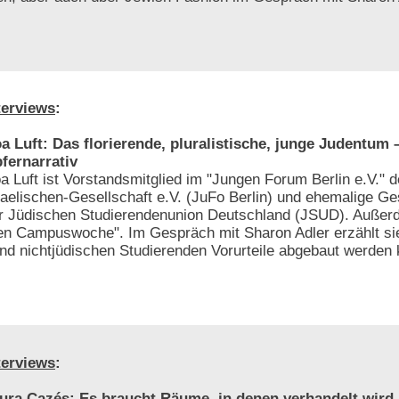
terviews
:
a Luft: Das florierende, pluralistische, junge Judentum
fernarrativ
a Luft ist Vorstandsmitglied im "Jungen Forum Berlin e.V." 
raelischen-Gesellschaft e.V. (JuFo Berlin) und ehemalige Ge
r Jüdischen Studierendenunion Deutschland (JSUD). Außerd
hen Campuswoche". Im Gespräch mit Sharon Adler erzählt si
nd nichtjüdischen Studierenden Vorurteile abgebaut werden
terviews
:
ura Cazés: Es braucht Räume, in denen verhandelt wird,