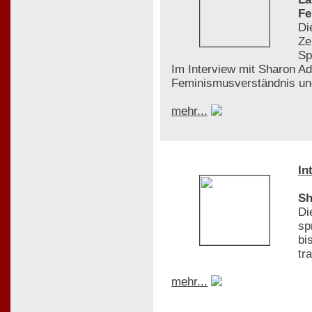
Fe
Di
Ze
Sp
Im Interview mit Sharon Adl
Feminismusverständnis und
mehr...
In
Sh
Di
sp
bi
tr
mehr...