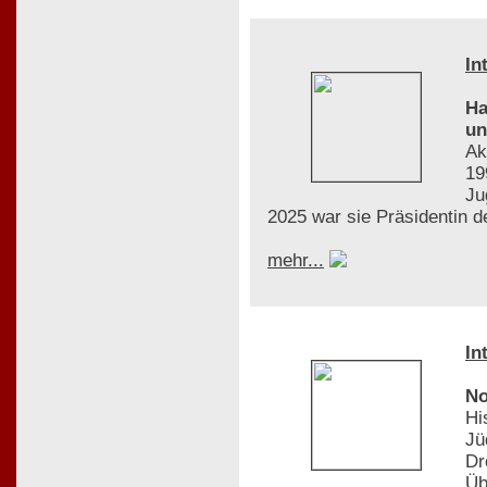
In
Ha
un
Ak
19
Ju
2025 war sie Präsidentin 
mehr...
In
No
Hi
Jü
Dr
Üb