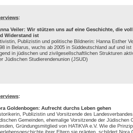
terviews
:
nna Veiler: Wir stützen uns auf eine Geschichte, die voll
d Widerstand ist
tivistin, Publizistin und politische Bildnerin: Hanna Esther V
98 in Belarus, wuchs ab 2005 in Süddeutschland auf und ist s
gend in jüdischen und zivilgesellschaftlichen Strukturen akti
der Jüdischen Studierendenunion (JSUD)
terviews
:
ra Goldenbogen: Aufrecht durchs Leben gehen
storikerin, Publizistin und Vorsitzende des Landesverbande
dischen Gemeinden, ehemalige Vorsitzende der Jüdischen 
esden, Gründungsmitglied von HATiKVA e.V. Wie die Prinzip
erlebensgeschichte ihrer Eltern sie prägten, schildert Nora