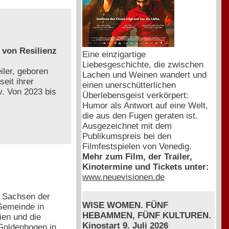
 von Resilienz
Eine einzigartige
Liebesgeschichte, die zwischen
eiler, geboren
Lachen und Weinen wandert und
eit ihrer
einen unerschütterlichen
v. Von 2023 bis
Überlebensgeist verkörpert:
Humor als Antwort auf eine Welt,
die aus den Fugen geraten ist.
Ausgezeichnet mit dem
Publikumspreis bei den
Filmfestspielen von Venedig.
Mehr zum Film, der Trailer,
Kinotermine und Tickets unter:
www.neuevisionen.de
s Sachsen der
WISE WOMEN. FÜNF
Gemeinde in
HEBAMMEN, FÜNF KULTUREN.
ien und die
Kinostart 9. Juli 2026
 Goldenbogen in