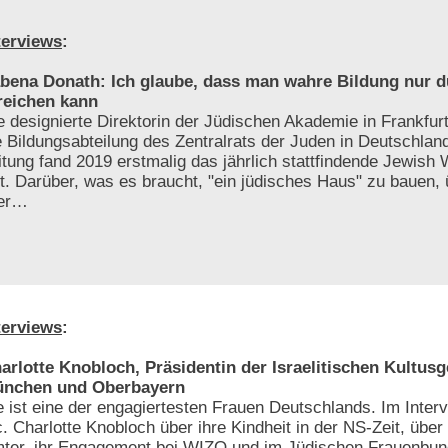
terviews
:
bena Donath: Ich glaube, dass man wahre Bildung nur 
reichen kann
e designierte Direktorin der Jüdischen Akademie in Frankfurt 
e Bildungsabteilung des Zentralrats der Juden in Deutschland
itung fand 2019 erstmalig das jährlich stattfindende Jewis
 Darüber, was es braucht, "ein jüdisches Haus" zu bauen,
ber…
terviews
:
arlotte Knobloch, Präsidentin der Israelitischen Kultus
nchen und Oberbayern
e ist eine der engagiertesten Frauen Deutschlands. Im Interv
c. Charlotte Knobloch über ihre Kindheit in der NS-Zeit, über
ter, ihr Engagement bei WIZO und im Jüdischen Frauenbund