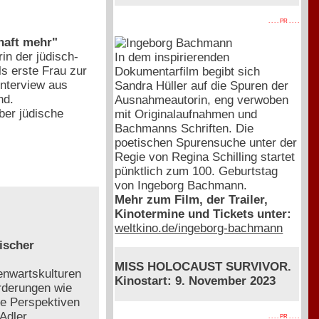
. . . . PR . . . .
haft mehr"
rin der jüdisch-
In dem inspirierenden
s erste Frau zur
Dokumentarfilm begibt sich
Interview aus
Sandra Hüller auf die Spuren der
nd.
Ausnahmeautorin, eng verwoben
ber jüdische
mit Originalaufnahmen und
Bachmanns Schriften. Die
poetischen Spurensuche unter der
Regie von Regina Schilling startet
pünktlich zum 100. Geburtstag
von Ingeborg Bachmann.
Mehr zum Film, der Trailer,
Kinotermine und Tickets unter:
weltkino.de/ingeborg-bachmann
ischer
MISS HOLOCAUST SURVIVOR.
enwartskulturen
Kinostart: 9. November 2023
rderungen wie
he Perspektiven
Adler
. . . . PR . . . .