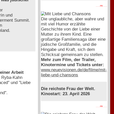
. . . . PR . . . .
er
rin und
Die unglaubliche, aber wahre und
werment Summit.
mit viel Humor erzählte
en
Geschichte von der Liebe einer
hland.
Mutter zu ihrem Kind. Eine
großartige Familiensaga über eine
jüdische Großfamilie, und die
Hingabe und Kraft, sich dem
Schicksal gemeinsam zu stellen.
Mehr zum Film, der Trailer,
Kinotermine und Tickets unter:
www.neuevisionen.de/de/filme/mit-
einer Arbeit
liebe-und-chansons
on Ryba-Kahn
aced" und "Liebe
Die reichste Frau der Welt.
nd".
Kinostart: 23. April 2026
. . . . PR . . . .