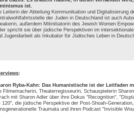
minismus ist.
e Leiterin der Abteilung Kommunikation und Digitalisierung d
ntralwohlfahrtsstelle der Juden in Deutschland ist auch Auto
eakerin, außerdem Mitinitiatorin des Jewish Women Empo
er spricht sie über jüdische Perspektiven im intersektional
 Jugendarbeit als Inkubator für Jüdisches Leben in Deutsc
terviews
:
aron Ryba-Kahn: Das Humanistische ist der Leitfaden m
e Filmemacherin, Theaterregisseurin, Schauspielerin Shar
rach mit Sharon Adler über ihre Dokus "Recognition", "Displ
s 120", die jüdische Perspektive der Post-Shoah-Generation,
ansgenerationelle Traumata und ihren Podcast "Invisible Wou