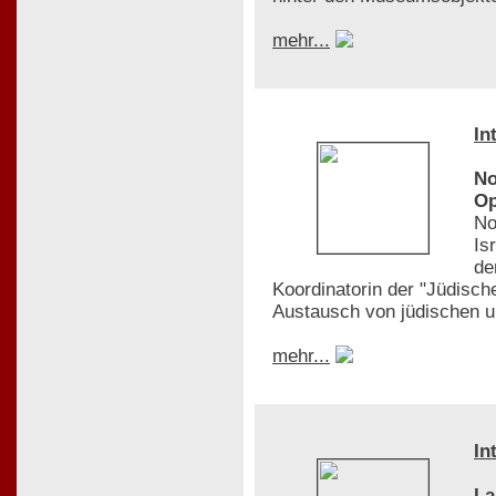
mehr...
In
No
Op
No
Is
de
Koordinatorin der "Jüdisc
Austausch von jüdischen u
mehr...
In
La