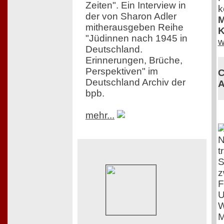
Zeiten". Ein Interview in
k
der von Sharon Adler
M
mitherausgeben Reihe
K
"Jüdinnen nach 1945 in
w
Deutschland.
Erinnerungen, Brüche,
Perspektiven" im
C
Deutschland Archiv der
A
bpb.
mehr...
N
t
S
z
F
U
W
M