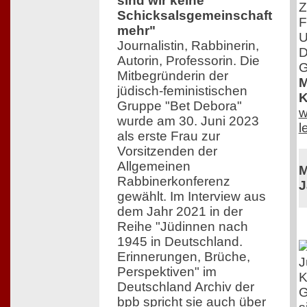
sind wir keine
Z
Schicksalsgemeinschaft
F
mehr"
U
Journalistin, Rabbinerin,
D
Autorin, Professorin. Die
G
Mitbegründerin der
M
jüdisch-feministischen
K
Gruppe "Bet Debora"
w
wurde am 30. Juni 2023
l
als erste Frau zur
Vorsitzenden der
Allgemeinen
M
Rabbinerkonferenz
J
gewählt. Im Interview aus
dem Jahr 2021 in der
Reihe "Jüdinnen nach
1945 in Deutschland.
Erinnerungen, Brüche,
J
Perspektiven" im
K
Deutschland Archiv der
G
bpb spricht sie auch über