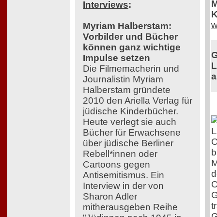
M
Interviews
:
K
w
Myriam Halberstam:
Vorbilder und Bücher
können ganz wichtige
G
Impulse setzen
L
Die Filmemacherin und
a
Journalistin Myriam
Halberstam gründete
2010 den Ariella Verlag für
jüdische Kinderbücher.
Heute verlegt sie auch
Bücher für Erwachsene
O
über jüdische Berliner
b
Rebell*innen oder
M
Cartoons gegen
d
Antisemitismus. Ein
O
Interview in der von
G
Sharon Adler
t
mitherausgeben Reihe
G