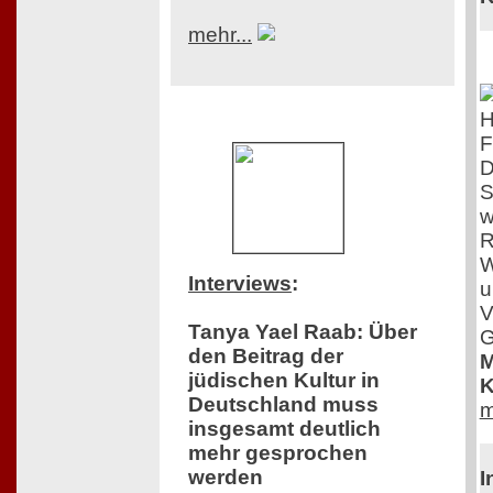
mehr...
F
D
S
w
R
W
Interviews
:
u
V
Tanya Yael Raab: Über
G
den Beitrag der
M
jüdischen Kultur in
K
Deutschland muss
m
insgesamt deutlich
mehr gesprochen
werden
I