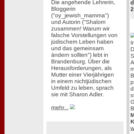
Die angehende Lehrerin,
d
Bloggerin
2
("oy_jewish_mamma")
und Autorin ("Shalom
zusammen! Warum wir
falsche Vorstellungen von
jüdischem Leben haben
I
und das gemeinsam
D
ändern sollten") lebt in
S
Brandenburg. Über die
A
Herausforderungen, als
m
Mutter einer Vierjährigen
B
in einem nichtjüdischen
p
Umfeld zu leben, sprach
d
sie mit Sharon Adler.
s
G
mehr...
B
M
K
w