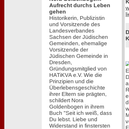
K
Aufrecht durchs Leben
w
gehen
l
Historikerin, Publizistin
und Vorsitzende des
Landesverbandes
D
Sachsen der Jüdischen
K
Gemeinden, ehemalige
Vorsitzende der
Jüdischen Gemeinde in
Dresden,
Gründungsmitglied von
E
HATiKVA e.V. Wie die
D
Prinzipien und die
a
Überlebensgeschichte
R
ihrer Eltern sie prägten,
e
schildert Nora
d
Goldenbogen in ihrem
w
Buch "Seit ich weiß, dass
M
Du lebst. Liebe und
v
Widerstand in finstersten
F