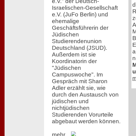
e.V." der Deutsch-
d
Israelischen-Gesellschaft
R
e.V. (JuFo Berlin) und
z
ehemalige
A
Geschäftsführerin der
M
Jüdischen
B
Studierendenunion
E
Deutschland (JSUD).
a
Außerdem ist sie
n
Koordinatorin der
M
"Jüdischen
u
Campuswoche". Im
m
Gespräch mit Sharon
Adler erzählt sie, wie
durch den Austausch von
jüdischen und
nichtjüdischen
Studierenden Vorurteile
abgebaut werden können.
mehr...