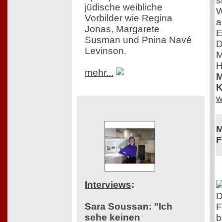
s
jüdische weibliche
W
Vorbilder wie Regina
a
Jonas, Margarete
E
Susman und Pnina Navé
D
Levinson.
M
H
mehr...
M
K
w
M
F
Interviews
:
D
Sara Soussan: "Ich
F
sehe keinen
b