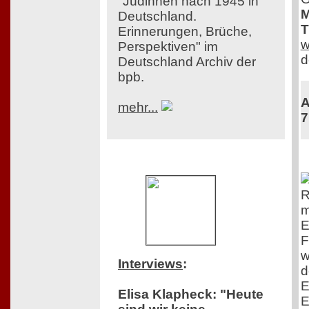
"Jüdinnen nach 1945 in
M
Deutschland.
T
Erinnerungen, Brüche,
w
Perspektiven" im
d
Deutschland Archiv der
bpb.
A
mehr...
7
R
m
E
F
w
Interviews
:
d
E
Elisa Klapheck: "Heute
E