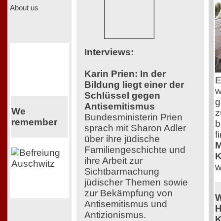
About us
Interviews
:
Karin Prien: In der
E
Bildung liegt einer der
w
Schlüssel gegen
g
Antisemitismus
We
z
Bundesministerin Prien
remember
b
sprach mit Sharon Adler
f
über ihre jüdische
M
Familiengeschichte und
K
ihre Arbeit zur
w
Sichtbarmachung
jüdischer Themen sowie
zur Bekämpfung von
W
Antisemitismus und
H
Antizionismus.
K