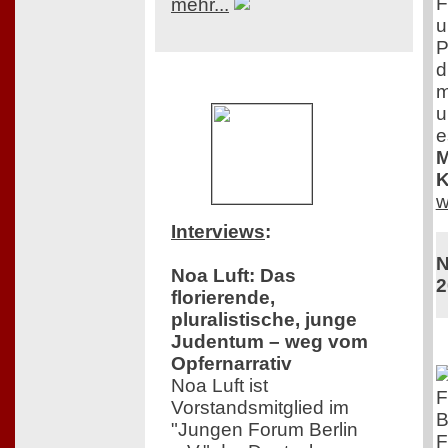
F
mehr...
u
P
d
m
u
e
M
K
w
Interviews
:
N
Noa Luft: Das
2
florierende,
pluralistische, junge
Judentum – weg vom
Opfernarrativ
Noa Luft ist
F
Vorstandsmitglied im
B
"Jungen Forum Berlin
F