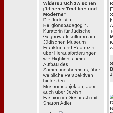
Widerspruch zwischen
B
jüdischer Tradition und
F
Moderne"
S
Die Judaistin,
k
Religionspädagogin,
A
Kuratorin für Jüdische
T
Gegenwartskulturen am
M
Jüdischen Museum
K
Frankfurt und Rebbezin
w
über Herausforderungen
wie Highlights beim
S
Aufbau des
B
Sammlungsbereichs, über
J
weibliche Perspektiven
hinter den
Museumsobjekten, aber
auch über Jewish
Fashion im Gespräch mit
D
Sharon Adler
N