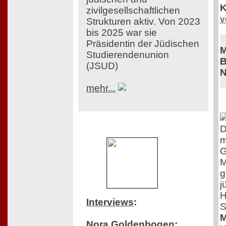
K
zivilgesellschaftlichen
v
Strukturen aktiv. Von 2023
bis 2025 war sie
Präsidentin der Jüdischen
M
Studierendenunion
B
(JSUD)
N
mehr...
D
m
G
M
g
j
H
Interviews
:
S
M
Nora Goldenbogen: