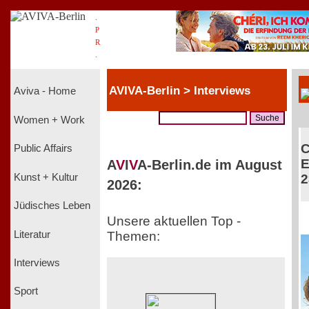
.
P
R
.
AVIVA-Berlin > Interviews
Aviva - Home
Women + Work
C
Public Affairs
E
A
V
I
V
A-Berlin.de im August
Kunst + Kultur
2
2026:
Jüdisches Leben
Unsere aktuellen Top -
Literatur
Themen:
Interviews
Sport