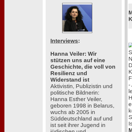
M
K
Interviews
:
Hanna Veiler: Wir
stützen uns auf eine
D
Geschichte, die voll von
K
Resilienz und
F
Widerstand ist
-
Aktivistin, Publizistin und
l
politische Bildnerin:
H
Hanna Esther Veiler,
e
geboren 1998 in Belarus,
k
wuchs ab 2005 in
S
Süddeutschland auf und
I
ist seit ihrer Jugend in
M
jüdischen und