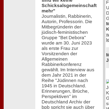
sind wir keine
F
Schicksalsgemeinschaft
U
mehr"
D
Journalistin, Rabbinerin,
G
Autorin, Professorin. Die
M
Mitbegründerin der
K
jüdisch-feministischen
w
Gruppe "Bet Debora"
l
wurde am 30. Juni 2023
als erste Frau zur
Vorsitzenden der
M
Allgemeinen
J
Rabbinerkonferenz
gewählt. Im Interview aus
dem Jahr 2021 in der
Reihe "Jüdinnen nach
1945 in Deutschland.
J
Erinnerungen, Brüche,
K
Perspektiven" im
G
Deutschland Archiv der
s
bpb spricht sie auch über
W