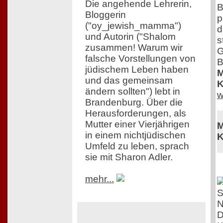
Die angehende Lehrerin,
B
Bloggerin
p
("oy_jewish_mamma")
d
und Autorin ("Shalom
s
zusammen! Warum wir
G
falsche Vorstellungen von
B
jüdischem Leben haben
M
und das gemeinsam
K
ändern sollten") lebt in
w
Brandenburg. Über die
Herausforderungen, als
Mutter einer Vierjährigen
M
in einem nichtjüdischen
K
Umfeld zu leben, sprach
sie mit Sharon Adler.
mehr...
D