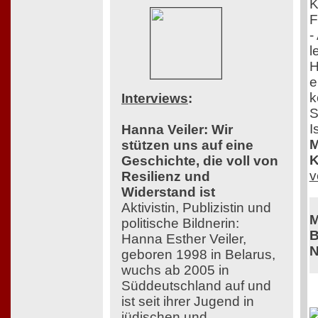
K
F
-
l
H
e
k
Interviews
:
S
I
Hanna Veiler: Wir
M
stützen uns auf eine
K
Geschichte, die voll von
v
Resilienz und
Widerstand ist
Aktivistin, Publizistin und
M
politische Bildnerin:
B
Hanna Esther Veiler,
N
geboren 1998 in Belarus,
wuchs ab 2005 in
Süddeutschland auf und
ist seit ihrer Jugend in
jüdischen und