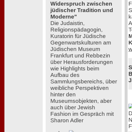
F
Widerspruch zwischen
S
jüdischer Tradition und
k
Moderne"
A
Die Judaistin,
T
Religionspädagogin,
M
Kuratorin für Jüdische
K
Gegenwartskulturen am
w
Jüdischen Museum
Frankfurt und Rebbezin
über Herausforderungen
S
wie Highlights beim
B
Aufbau des
J
Sammlungsbereichs, über
weibliche Perspektiven
hinter den
Museumsobjekten, aber
auch über Jewish
D
Fashion im Gespräch mit
N
Sharon Adler
F