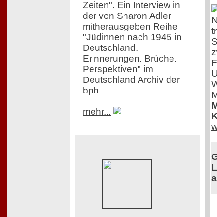
Zeiten". Ein Interview in
der von Sharon Adler
N
mitherausgeben Reihe
t
"Jüdinnen nach 1945 in
S
Deutschland.
z
Erinnerungen, Brüche,
F
Perspektiven" im
U
Deutschland Archiv der
W
bpb.
M
M
mehr...
K
w
G
L
a