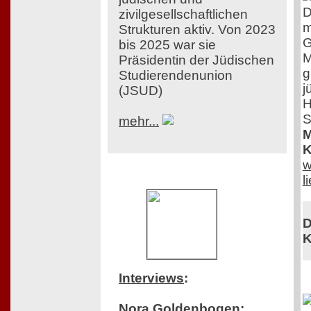
D
zivilgesellschaftlichen
m
Strukturen aktiv. Von 2023
G
bis 2025 war sie
M
Präsidentin der Jüdischen
g
Studierendenunion
j
(JSUD)
H
S
mehr...
M
K
w
l
D
K
Interviews
:
Nora Goldenbogen: