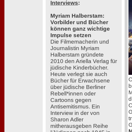
Interviews
:
Myriam Halberstam:
Vorbilder und Bücher
können ganz wichtige
Impulse setzen
Die Filmemacherin und
Journalistin Myriam
Halberstam gründete
2010 den Ariella Verlag für
jüdische Kinderbücher.
Heute verlegt sie auch
O
Bücher für Erwachsene
b
über jüdische Berliner
M
Rebell*innen oder
d
Cartoons gegen
O
Antisemitismus. Ein
G
Interview in der von
t
Sharon Adler
G
mitherausgeben Reihe
M