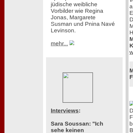
jüdische weibliche
a
Vorbilder wie Regina
E
Jonas, Margarete
D
Susman und Pnina Navé
M
Levinson.
H
M
mehr...
K
w
M
F
D
Interviews
:
F
b
Sara Soussan: "Ich
B
sehe keinen