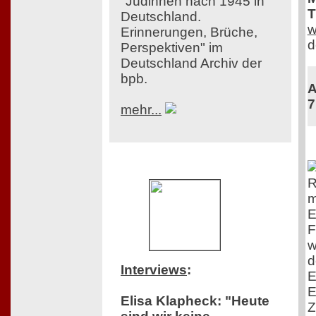
"Jüdinnen nach 1945 in
T
Deutschland.
w
Erinnerungen, Brüche,
d
Perspektiven" im
Deutschland Archiv der
bpb.
A
7
mehr...
R
m
E
F
w
d
Interviews
:
E
E
Elisa Klapheck: "Heute
Z