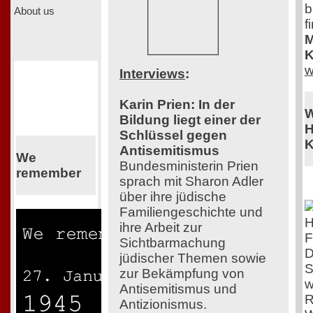
b
About us
f
M
K
w
Interviews
:
Karin Prien: In der
W
Bildung liegt einer der
H
Schlüssel gegen
K
Antisemitismus
We
Bundesministerin Prien
remember
sprach mit Sharon Adler
über ihre jüdische
Familiengeschichte und
ihre Arbeit zur
F
Sichtbarmachung
D
jüdischer Themen sowie
S
zur Bekämpfung von
w
Antisemitismus und
R
Antizionismus.