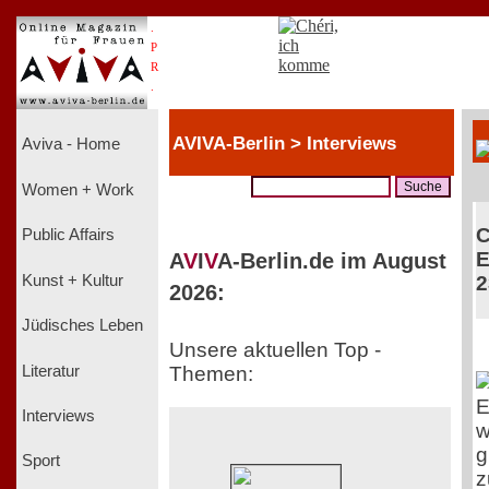
.
P
R
.
AVIVA-Berlin > Interviews
Aviva - Home
Women + Work
C
Public Affairs
E
A
V
I
V
A-Berlin.de im August
Kunst + Kultur
2
2026:
Jüdisches Leben
Unsere aktuellen Top -
Literatur
Themen:
E
Interviews
w
g
Sport
z