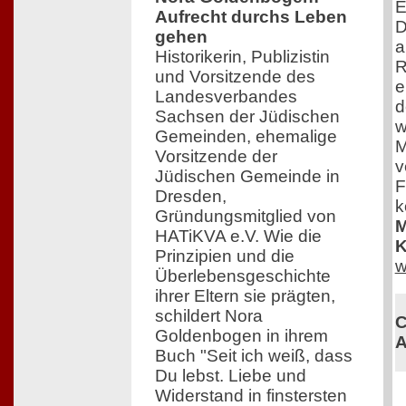
E
Aufrecht durchs Leben
D
gehen
a
Historikerin, Publizistin
R
und Vorsitzende des
e
Landesverbandes
d
Sachsen der Jüdischen
w
Gemeinden, ehemalige
M
Vorsitzende der
v
Jüdischen Gemeinde in
F
Dresden,
k
Gründungsmitglied von
M
HATiKVA e.V. Wie die
K
Prinzipien und die
w
Überlebensgeschichte
ihrer Eltern sie prägten,
schildert Nora
C
Goldenbogen in ihrem
A
Buch "Seit ich weiß, dass
Du lebst. Liebe und
Widerstand in finstersten