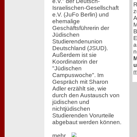
e.V." der Deutsch-
R
Israelischen-Gesellschaft
z
e.V. (JuFo Berlin) und
A
ehemalige
M
Geschäftsführerin der
B
Jüdischen
E
Studierendenunion
a
Deutschland (JSUD).
n
Außerdem ist sie
M
Koordinatorin der
u
"Jüdischen
m
Campuswoche". Im
Gespräch mit Sharon
Adler erzählt sie, wie
durch den Austausch von
jüdischen und
nichtjüdischen
Studierenden Vorurteile
abgebaut werden können.
mehr...