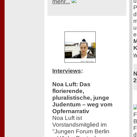
u
mehr...
P
d
m
u
e
M
K
w
Interviews
:
N
2
Noa Luft: Das
florierende,
pluralistische, junge
Judentum – weg vom
Opfernarrativ
F
Noa Luft ist
B
Vorstandsmitglied im
F
"Jungen Forum Berlin
d