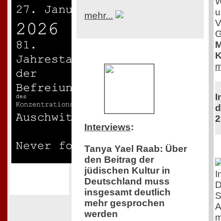
W
u
mehr...
V
G
M
K
m
I
d
2
Interviews
:
Tanya Yael Raab: Über
den Beitrag der
jüdischen Kultur in
I
Deutschland muss
D
insgesamt deutlich
S
mehr gesprochen
A
werden
m