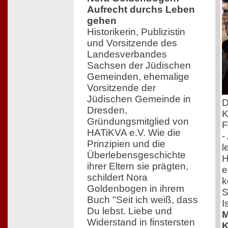
Aufrecht durchs Leben
gehen
Historikerin, Publizistin
und Vorsitzende des
Landesverbandes
Sachsen der Jüdischen
Gemeinden, ehemalige
Vorsitzende der
Jüdischen Gemeinde in
D
Dresden,
K
Gründungsmitglied von
F
HATiKVA e.V. Wie die
-
Prinzipien und die
l
Überlebensgeschichte
H
ihrer Eltern sie prägten,
e
schildert Nora
k
Goldenbogen in ihrem
S
Buch "Seit ich weiß, dass
I
Du lebst. Liebe und
M
Widerstand in finstersten
K