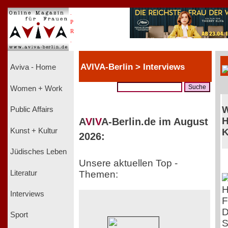
.
P
R
.
AVIVA-Berlin > Interviews
Aviva - Home
Women + Work
W
Public Affairs
H
A
V
I
V
A-Berlin.de im August
Kunst + Kultur
K
2026:
Jüdisches Leben
Unsere aktuellen Top -
Literatur
Themen:
Interviews
F
D
Sport
S