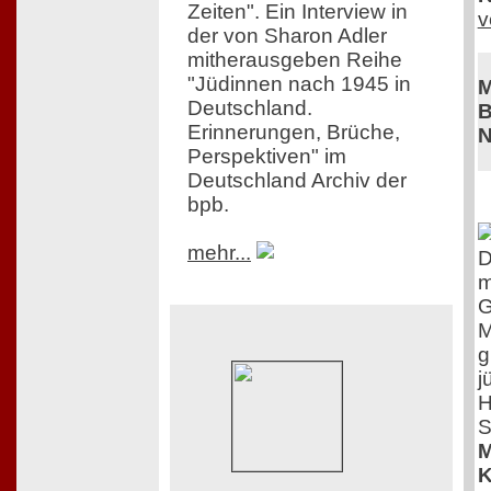
Zeiten". Ein Interview in
v
der von Sharon Adler
mitherausgeben Reihe
"Jüdinnen nach 1945 in
M
Deutschland.
B
Erinnerungen, Brüche,
N
Perspektiven" im
Deutschland Archiv der
bpb.
mehr...
D
m
G
M
g
j
H
S
M
K