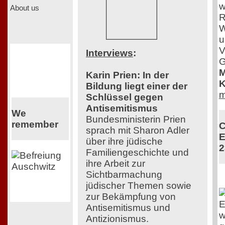
w
About us
R
W
u
V
Interviews
:
G
M
Karin Prien: In der
K
Bildung liegt einer der
m
Schlüssel gegen
Antisemitismus
We
Bundesministerin Prien
remember
C
sprach mit Sharon Adler
E
über ihre jüdische
2
Familiengeschichte und
ihre Arbeit zur
Sichtbarmachung
jüdischer Themen sowie
zur Bekämpfung von
E
Antisemitismus und
w
Antizionismus.