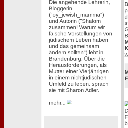
Die angehende Lehrerin,
B
Bloggerin
p
("oy_jewish_mamma")
d
und Autorin ("Shalom
s
zusammen! Warum wir
G
falsche Vorstellungen von
B
jüdischem Leben haben
M
und das gemeinsam
K
ändern sollten") lebt in
w
Brandenburg. Über die
Herausforderungen, als
Mutter einer Vierjährigen
M
in einem nichtjüdischen
F
Umfeld zu leben, sprach
sie mit Sharon Adler.
mehr...
D
F
b