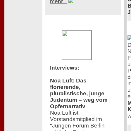
mehr...
B
J
D
N
F
u
Interviews
:
P
d
Noa Luft: Das
m
florierende,
u
pluralistische, junge
e
Judentum – weg vom
M
Opfernarrativ
K
Noa Luft ist
w
Vorstandsmitglied im
"Jungen Forum Berlin