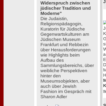
J
Widerspruch zwischen
jüdischer Tradition und
Moderne"
Die Judaistin,
Religionspädagogin,
J
Kuratorin für Jüdische
K
Gegenwartskulturen am
G
Jüdischen Museum
s
Frankfurt und Rebbezin
W
über Herausforderungen
a
wie Highlights beim
E
Aufbau des
D
Sammlungsbereichs, über
M
weibliche Perspektiven
H
hinter den
M
Museumsobjekten, aber
K
auch über Jewish
w
Fashion im Gespräch mit
Sharon Adler
S