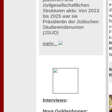
e
zivilgesellschaftlichen
d
Strukturen aktiv. Von 2023
w
bis 2025 war sie
M
Präsidentin der Jüdischen
v
Studierendenunion
F
(JSUD)
k
M
mehr...
K
w
M
K
Interviews
:
Nora Goldenbogen: