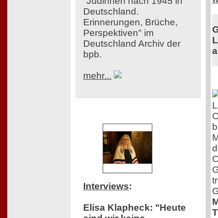
"Jüdinnen nach 1945 in
Deutschland.
Erinnerungen, Brüche,
G
Perspektiven" im
L
Deutschland Archiv der
a
bpb.
mehr...
O
b
M
d
O
G
t
Interviews
:
G
M
Elisa Klapheck: "Heute
T