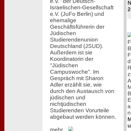
e.V." der Deutsch-
N
Israelischen-Gesellschaft
2
e.V. (JuFo Berlin) und
ehemalige
Geschäftsführerin der
Jüdischen
Studierendenunion
F
Deutschland (JSUD).
B
Außerdem ist sie
F
Koordinatorin der
d
"Jüdischen
R
Campuswoche". Im
z
Gespräch mit Sharon
A
Adler erzählt sie, wie
M
durch den Austausch von
B
jüdischen und
E
nichtjüdischen
a
Studierenden Vorurteile
n
abgebaut werden können.
M
u
mehr...