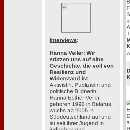
B
F
S
k
A
T
M
Interviews
:
K
w
Hanna Veiler: Wir
stützen uns auf eine
Geschichte, die voll von
D
Resilienz und
K
Widerstand ist
Aktivistin, Publizistin und
politische Bildnerin:
Hanna Esther Veiler,
geboren 1998 in Belarus,
E
wuchs ab 2005 in
D
Süddeutschland auf und
a
ist seit ihrer Jugend in
R
jüdischen und