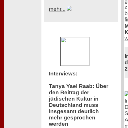
g
z
mehr...
b
f
M
K
w
I
d
2
Interviews
:
Tanya Yael Raab: Über
den Beitrag der
jüdischen Kultur in
I
Deutschland muss
D
insgesamt deutlich
S
mehr gesprochen
A
werden
m