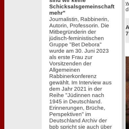
sind wir keine
w
Schicksalsgemeinschaft
d
mehr"
Journalistin, Rabbinerin,
Autorin, Professorin. Die
A
Mitbegründerin der
7
jüdisch-feministischen
Gruppe "Bet Debora"
wurde am 30. Juni 2023
als erste Frau zur
Vorsitzenden der
Allgemeinen
Rabbinerkonferenz
gewählt. Im Interview aus
dem Jahr 2021 in der
Reihe "Jüdinnen nach
1945 in Deutschland.
Erinnerungen, Brüche,
Perspektiven" im
Deutschland Archiv der
bpb spricht sie auch über