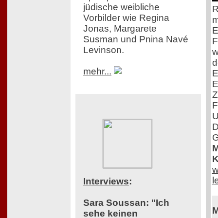
jüdische weibliche
R
Vorbilder wie Regina
m
Jonas, Margarete
E
Susman und Pnina Navé
F
Levinson.
w
d
mehr...
E
E
Z
F
U
D
G
M
K
w
l
Interviews
:
Sara Soussan: "Ich
M
sehe keinen