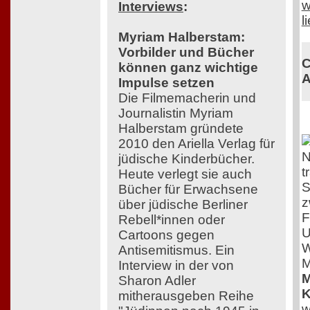
w
Interviews
:
l
Myriam Halberstam:
Vorbilder und Bücher
C
können ganz wichtige
A
Impulse setzen
Die Filmemacherin und
Journalistin Myriam
Halberstam gründete
2010 den Ariella Verlag für
N
jüdische Kinderbücher.
t
Heute verlegt sie auch
S
Bücher für Erwachsene
z
über jüdische Berliner
F
Rebell*innen oder
U
Cartoons gegen
W
Antisemitismus. Ein
M
Interview in der von
M
Sharon Adler
K
mitherausgeben Reihe
w