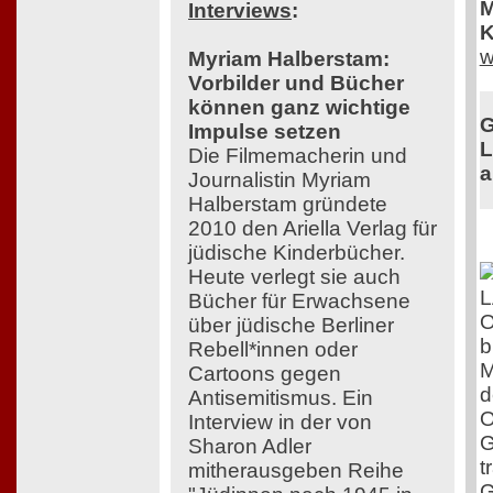
M
Interviews
:
K
w
Myriam Halberstam:
Vorbilder und Bücher
können ganz wichtige
G
Impulse setzen
L
Die Filmemacherin und
a
Journalistin Myriam
Halberstam gründete
2010 den Ariella Verlag für
jüdische Kinderbücher.
Heute verlegt sie auch
Bücher für Erwachsene
O
über jüdische Berliner
b
Rebell*innen oder
M
Cartoons gegen
d
Antisemitismus. Ein
O
Interview in der von
G
Sharon Adler
t
mitherausgeben Reihe
G