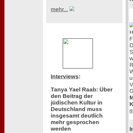
mehr...
F
D
S
w
R
W
Interviews
:
u
V
Tanya Yael Raab: Über
G
den Beitrag der
M
jüdischen Kultur in
K
Deutschland muss
m
insgesamt deutlich
mehr gesprochen
werden
I