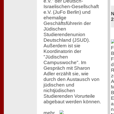
e.V." der Deutsch-
Israelischen-Gesellschaft
e.V. (JuFo Berlin) und
N
ehemalige
2
Geschäftsführerin der
Jüdischen
Studierendenunion
Deutschland (JSUD).
Außerdem ist sie
F
Koordinatorin der
B
"Jüdischen
F
Campuswoche". Im
d
Gespräch mit Sharon
R
Adler erzählt sie, wie
z
durch den Austausch von
A
jüdischen und
M
nichtjüdischen
B
Studierenden Vorurteile
E
abgebaut werden können.
a
n
mehr...