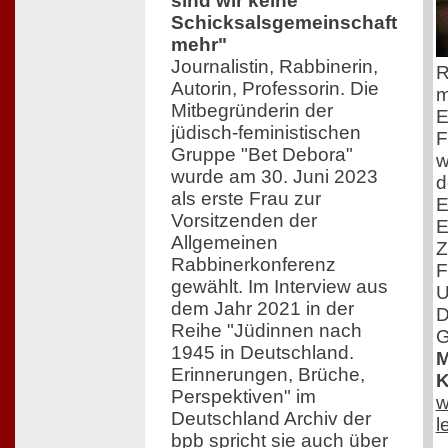
sind wir keine
Schicksalsgemeinschaft
mehr"
Journalistin, Rabbinerin,
R
Autorin, Professorin. Die
m
Mitbegründerin der
E
jüdisch-feministischen
F
Gruppe "Bet Debora"
w
wurde am 30. Juni 2023
d
als erste Frau zur
E
Vorsitzenden der
E
Allgemeinen
Z
Rabbinerkonferenz
F
gewählt. Im Interview aus
U
dem Jahr 2021 in der
D
Reihe "Jüdinnen nach
G
1945 in Deutschland.
M
Erinnerungen, Brüche,
K
Perspektiven" im
w
Deutschland Archiv der
l
bpb spricht sie auch über