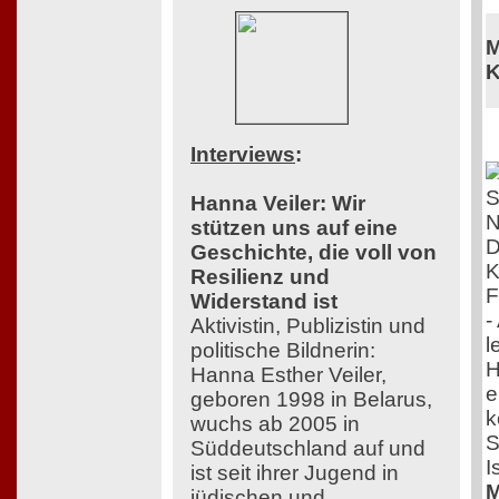
M
K
Interviews
:
Hanna Veiler: Wir
stützen uns auf eine
D
Geschichte, die voll von
K
Resilienz und
F
Widerstand ist
-
Aktivistin, Publizistin und
l
politische Bildnerin:
H
Hanna Esther Veiler,
e
geboren 1998 in Belarus,
k
wuchs ab 2005 in
S
Süddeutschland auf und
I
ist seit ihrer Jugend in
M
jüdischen und