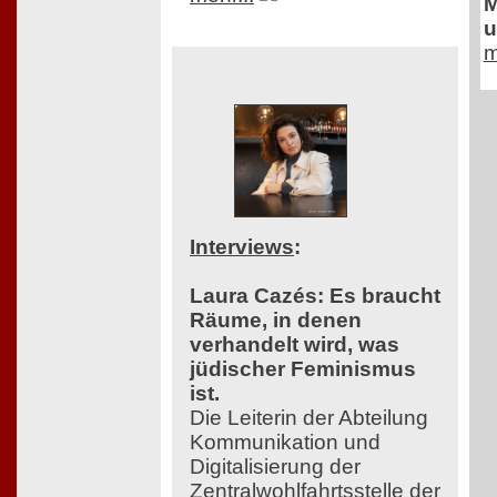
M
u
m
Interviews
:
Laura Cazés: Es braucht
Räume, in denen
verhandelt wird, was
jüdischer Feminismus
ist.
Die Leiterin der Abteilung
Kommunikation und
Digitalisierung der
Zentralwohlfahrtsstelle der