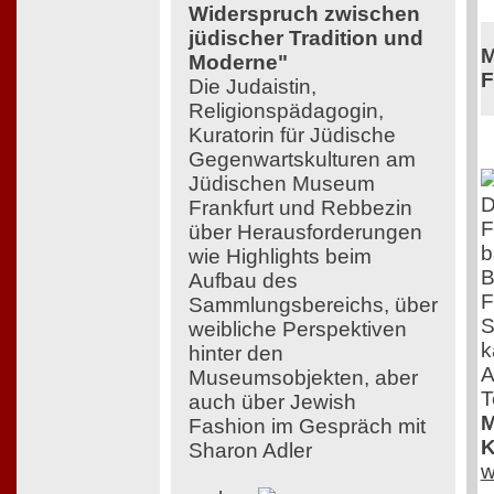
Widerspruch zwischen
jüdischer Tradition und
M
Moderne"
F
Die Judaistin,
Religionspädagogin,
Kuratorin für Jüdische
Gegenwartskulturen am
Jüdischen Museum
D
Frankfurt und Rebbezin
F
über Herausforderungen
b
wie Highlights beim
B
Aufbau des
F
Sammlungsbereichs, über
S
weibliche Perspektiven
k
hinter den
A
Museumsobjekten, aber
T
auch über Jewish
M
Fashion im Gespräch mit
K
Sharon Adler
w