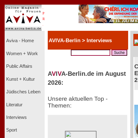
.
P
R
.
AVIVA-Berlin > Interviews
Aviva - Home
Women + Work
C
Public Affairs
E
A
V
I
V
A-Berlin.de im August
Kunst + Kultur
2
2026:
Jüdisches Leben
Unsere aktuellen Top -
Literatur
Themen:
Interviews
Sport