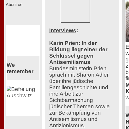
About us
Interviews
:
Karin Prien: In der
E
Bildung liegt einer der
w
Schlüssel gegen
g
Antisemitismus
We
z
Bundesministerin Prien
remember
b
sprach mit Sharon Adler
f
über ihre jüdische
M
Familiengeschichte und
K
ihre Arbeit zur
w
Sichtbarmachung
jüdischer Themen sowie
zur Bekämpfung von
W
Antisemitismus und
H
Antizionismus.
K