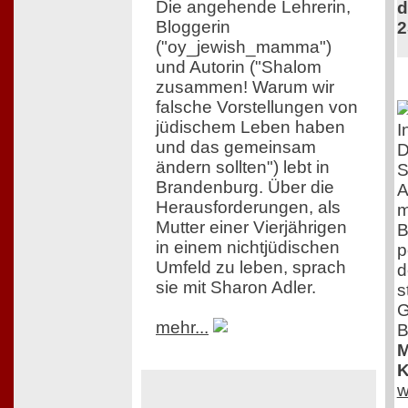
Die angehende Lehrerin,
d
Bloggerin
2
("oy_jewish_mamma")
und Autorin ("Shalom
zusammen! Warum wir
falsche Vorstellungen von
jüdischem Leben haben
I
und das gemeinsam
D
ändern sollten") lebt in
S
Brandenburg. Über die
A
Herausforderungen, als
m
Mutter einer Vierjährigen
B
in einem nichtjüdischen
p
Umfeld zu leben, sprach
d
sie mit Sharon Adler.
s
G
mehr...
B
M
K
w