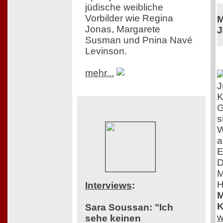
jüdische weibliche
Vorbilder wie Regina
M
Jonas, Margarete
J
Susman und Pnina Navé
Levinson.
mehr...
J
K
G
s
W
a
E
D
M
H
Interviews
:
M
K
Sara Soussan: "Ich
w
sehe keinen