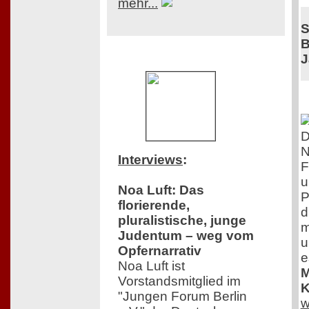
mehr...
S
B
J
D
N
Interviews
:
F
u
Noa Luft: Das
P
florierende,
d
pluralistische, junge
m
Judentum – weg vom
u
Opfernarrativ
e
Noa Luft ist
M
Vorstandsmitglied im
K
"Jungen Forum Berlin
w