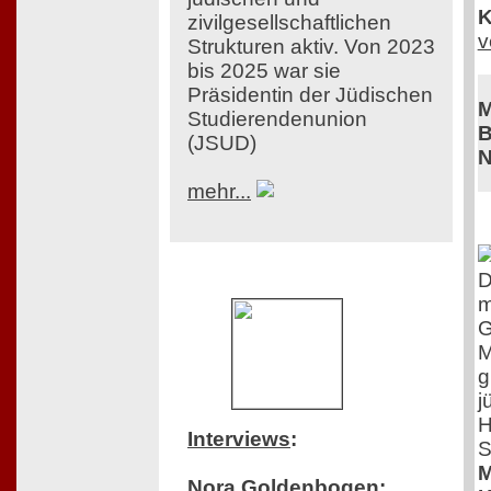
K
zivilgesellschaftlichen
v
Strukturen aktiv. Von 2023
bis 2025 war sie
Präsidentin der Jüdischen
M
Studierendenunion
B
(JSUD)
N
mehr...
D
m
G
M
g
j
H
Interviews
:
S
M
Nora Goldenbogen: