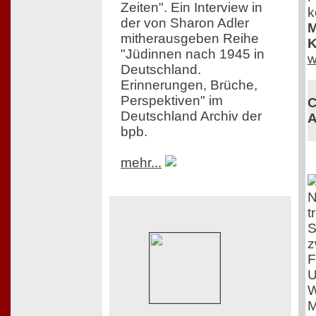
Zeiten". Ein Interview in
k
der von Sharon Adler
M
mitherausgeben Reihe
K
"Jüdinnen nach 1945 in
w
Deutschland.
Erinnerungen, Brüche,
Perspektiven" im
C
Deutschland Archiv der
A
bpb.
mehr...
N
t
S
z
F
U
W
M