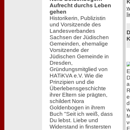
K
Aufrecht durchs Leben
w
gehen
l
Historikerin, Publizistin
und Vorsitzende des
Landesverbandes
D
Sachsen der Jüdischen
K
Gemeinden, ehemalige
Vorsitzende der
Jüdischen Gemeinde in
Dresden,
Gründungsmitglied von
E
HATiKVA e.V. Wie die
D
Prinzipien und die
a
Überlebensgeschichte
R
ihrer Eltern sie prägten,
e
schildert Nora
d
Goldenbogen in ihrem
w
Buch "Seit ich weiß, dass
M
Du lebst. Liebe und
v
Widerstand in finstersten
F