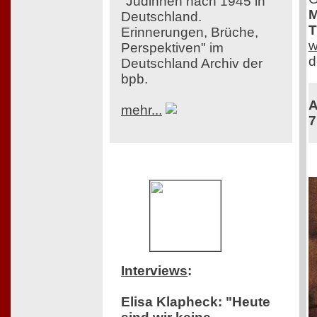
"Jüdinnen nach 1945 in
M
Deutschland.
T
Erinnerungen, Brüche,
w
Perspektiven" im
d
Deutschland Archiv der
bpb.
A
mehr...
7
Interviews
:
Elisa Klapheck: "Heute