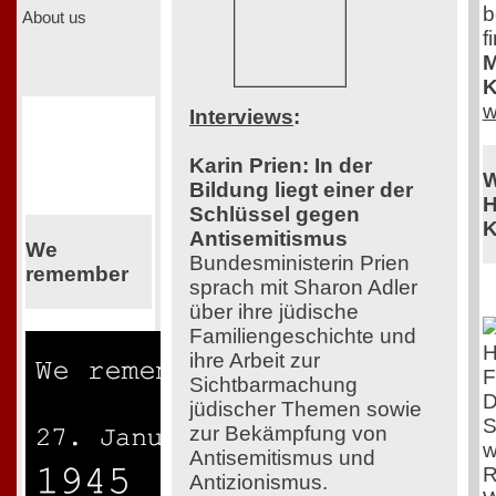
b
About us
f
M
K
w
Interviews
:
Karin Prien: In der
W
Bildung liegt einer der
H
Schlüssel gegen
K
Antisemitismus
We
Bundesministerin Prien
remember
sprach mit Sharon Adler
über ihre jüdische
Familiengeschichte und
ihre Arbeit zur
F
Sichtbarmachung
D
jüdischer Themen sowie
S
zur Bekämpfung von
w
Antisemitismus und
R
Antizionismus.