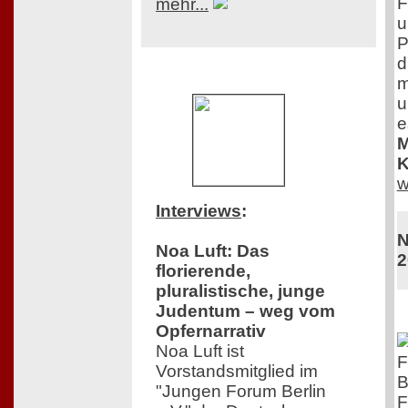
F
mehr...
u
P
d
m
u
e
M
K
w
Interviews
:
N
Noa Luft: Das
2
florierende,
pluralistische, junge
Judentum – weg vom
Opfernarrativ
Noa Luft ist
F
Vorstandsmitglied im
B
"Jungen Forum Berlin
F