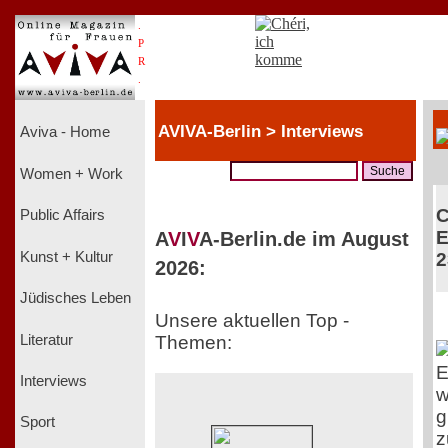
.
P
R
.
AVIVA-Berlin > Interviews
Aviva - Home
Women + Work
C
Public Affairs
E
A
V
I
V
A-Berlin.de im August
Kunst + Kultur
2
2026:
Jüdisches Leben
Unsere aktuellen Top -
Literatur
Themen:
E
Interviews
w
g
Sport
z