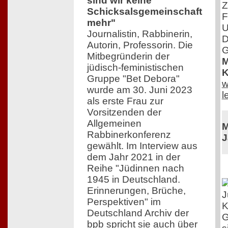
sind wir keine
Z
Schicksalsgemeinschaft
F
mehr"
U
Journalistin, Rabbinerin,
D
Autorin, Professorin. Die
G
Mitbegründerin der
M
jüdisch-feministischen
K
Gruppe "Bet Debora"
w
wurde am 30. Juni 2023
l
als erste Frau zur
Vorsitzenden der
Allgemeinen
M
Rabbinerkonferenz
J
gewählt. Im Interview aus
dem Jahr 2021 in der
Reihe "Jüdinnen nach
1945 in Deutschland.
Erinnerungen, Brüche,
J
Perspektiven" im
K
Deutschland Archiv der
G
bpb spricht sie auch über