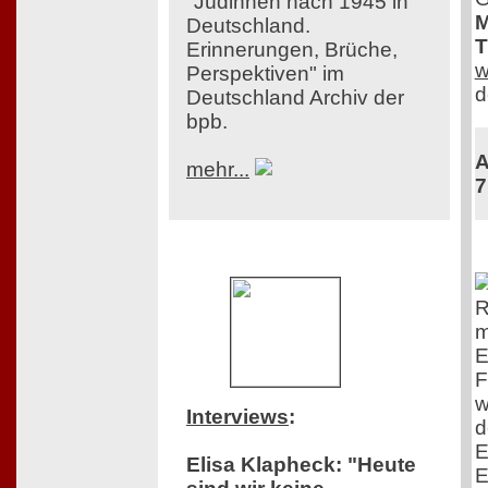
"Jüdinnen nach 1945 in
M
Deutschland.
T
Erinnerungen, Brüche,
w
Perspektiven" im
d
Deutschland Archiv der
bpb.
A
mehr...
7
R
m
E
F
w
Interviews
:
d
E
Elisa Klapheck: "Heute
E