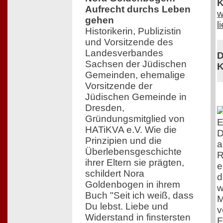
K
Aufrecht durchs Leben
w
gehen
l
Historikerin, Publizistin
und Vorsitzende des
Landesverbandes
D
Sachsen der Jüdischen
K
Gemeinden, ehemalige
Vorsitzende der
Jüdischen Gemeinde in
Dresden,
Gründungsmitglied von
E
HATiKVA e.V. Wie die
D
Prinzipien und die
a
Überlebensgeschichte
R
ihrer Eltern sie prägten,
e
schildert Nora
d
Goldenbogen in ihrem
w
Buch "Seit ich weiß, dass
M
Du lebst. Liebe und
v
Widerstand in finstersten
F