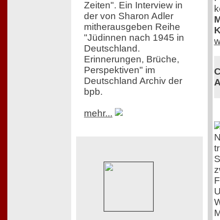
Zeiten". Ein Interview in
k
der von Sharon Adler
M
mitherausgeben Reihe
K
"Jüdinnen nach 1945 in
w
Deutschland.
Erinnerungen, Brüche,
Perspektiven" im
C
Deutschland Archiv der
A
bpb.
mehr...
N
t
S
z
F
U
W
M