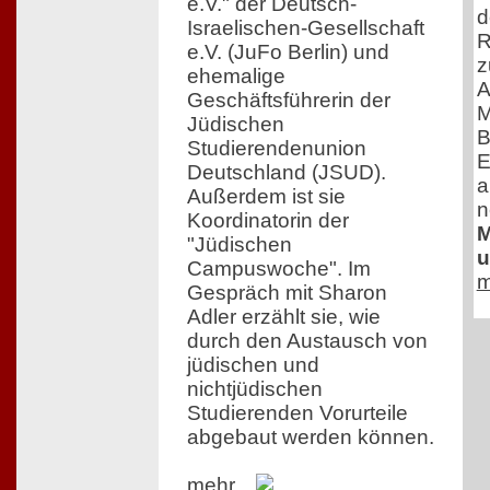
e.V." der Deutsch-
d
Israelischen-Gesellschaft
R
e.V. (JuFo Berlin) und
z
ehemalige
A
Geschäftsführerin der
M
Jüdischen
B
Studierendenunion
E
Deutschland (JSUD).
a
Außerdem ist sie
n
Koordinatorin der
M
"Jüdischen
u
Campuswoche". Im
m
Gespräch mit Sharon
Adler erzählt sie, wie
durch den Austausch von
jüdischen und
nichtjüdischen
Studierenden Vorurteile
abgebaut werden können.
mehr...