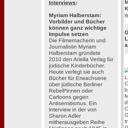
M
Interviews
:
K
w
Myriam Halberstam:
Vorbilder und Bücher
können ganz wichtige
G
Impulse setzen
L
Die Filmemacherin und
a
Journalistin Myriam
Halberstam gründete
2010 den Ariella Verlag für
jüdische Kinderbücher.
Heute verlegt sie auch
Bücher für Erwachsene
O
über jüdische Berliner
b
Rebell*innen oder
M
Cartoons gegen
d
Antisemitismus. Ein
O
Interview in der von
G
Sharon Adler
t
mitherausgeben Reihe
G