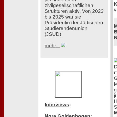
K
zivilgesellschaftlichen
v
Strukturen aktiv. Von 2023
bis 2025 war sie
Präsidentin der Jüdischen
M
Studierendenunion
B
(JSUD)
N
mehr...
D
m
G
M
g
j
H
Interviews
:
S
M
Nora Goldenbogen: