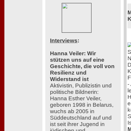
M
K
Interviews
:
Hanna Veiler: Wir
stützen uns auf eine
D
Geschichte, die voll von
K
Resilienz und
F
Widerstand ist
-
Aktivistin, Publizistin und
l
politische Bildnerin:
H
Hanna Esther Veiler,
e
geboren 1998 in Belarus,
k
wuchs ab 2005 in
S
Süddeutschland auf und
I
ist seit ihrer Jugend in
M
jüdischen und