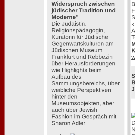
Widerspruch zwischen
B
jüdischer Tradition und
F
Moderne"
S
Die Judaistin,
k
Religionspädagogin,
A
Kuratorin für Jüdische
T
Gegenwartskulturen am
M
Jüdischen Museum
K
Frankfurt und Rebbezin
w
über Herausforderungen
wie Highlights beim
S
Aufbau des
B
Sammlungsbereichs, über
J
weibliche Perspektiven
hinter den
Museumsobjekten, aber
auch über Jewish
Fashion im Gespräch mit
D
Sharon Adler
N