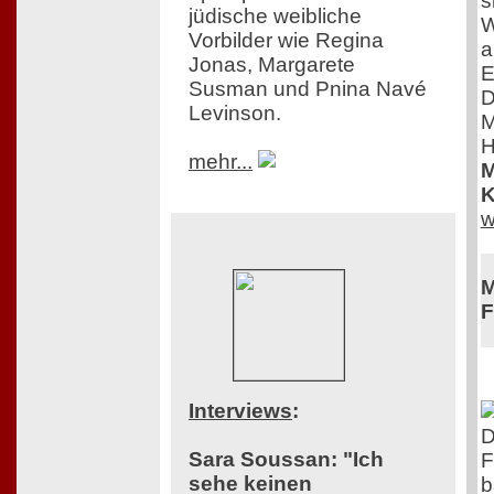
s
jüdische weibliche
W
Vorbilder wie Regina
a
Jonas, Margarete
E
Susman und Pnina Navé
D
Levinson.
M
H
mehr...
M
K
w
M
F
Interviews
:
D
Sara Soussan: "Ich
F
sehe keinen
b