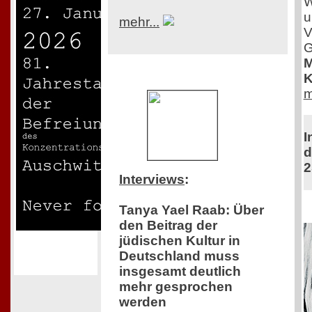
W
u
mehr...
V
G
M
K
m
I
d
2
Interviews
:
Tanya Yael Raab: Über
den Beitrag der
jüdischen Kultur in
Deutschland muss
insgesamt deutlich
mehr gesprochen
werden