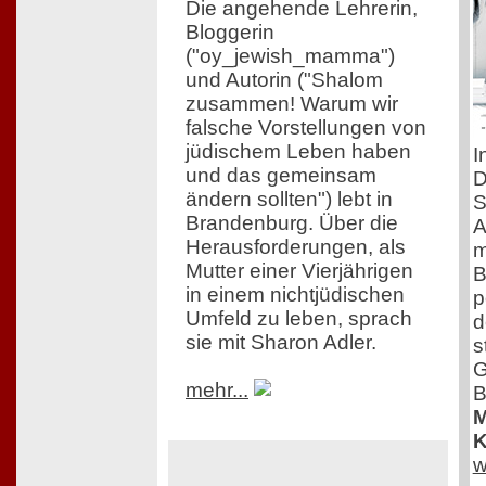
Die angehende Lehrerin,
Bloggerin
("oy_jewish_mamma")
und Autorin ("Shalom
zusammen! Warum wir
falsche Vorstellungen von
jüdischem Leben haben
I
und das gemeinsam
D
ändern sollten") lebt in
S
Brandenburg. Über die
A
Herausforderungen, als
m
Mutter einer Vierjährigen
B
in einem nichtjüdischen
p
Umfeld zu leben, sprach
d
sie mit Sharon Adler.
s
G
mehr...
B
M
K
w