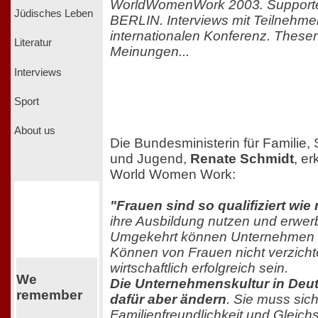
WorldWomenWork 2003. Supporter
Jüdisches Leben
BERLIN. Interviews mit Teilnehme
internationalen Konferenz. These
Literatur
Meinungen...
Interviews
Sport
About us
Die Bundesministerin für Familie,
und Jugend,
Renate Schmidt
, er
World Women Work:
"Frauen sind so qualifiziert wie
ihre Ausbildung nutzen und erwerb
Umgekehrt können Unternehmen 
Können von Frauen nicht verzichte
wirtschaftlich erfolgreich sein.
We
Die Unternehmenskultur in Deu
remember
dafür aber ändern
. Sie muss si
Familienfreundlichkeit und Gleichs