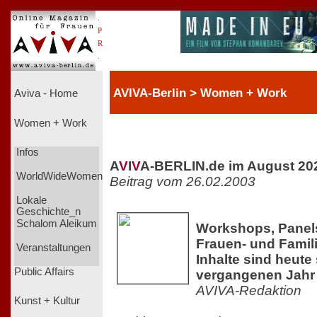
.
P
R
.
AVIVA-Berlin > Women + Work
Aviva - Home
Women + Work
Infos
A
V
I
V
A-BERLIN.de im August 20
WorldWideWomen
Beitrag vom 26.02.2003
Lokale
Geschichte_n
Schalom Aleikum
Workshops, Panel
Frauen- und Famil
Veranstaltungen
Inhalte sind heute 
Public Affairs
vergangenen Jahr
AVIVA-Redaktion
Kunst + Kultur