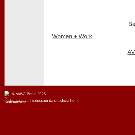
Be
Women + Work
AV
© AVIVA-Berlin 2026
suche
sitemap
impressum
datenschutz
home