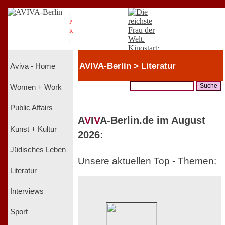
.
P
R
.
AVIVA-Berlin > Literatur
Aviva - Home
Women + Work
Public Affairs
A
V
I
V
A-Berlin.de im August
Kunst + Kultur
2026:
Jüdisches Leben
Unsere aktuellen Top - Themen:
Literatur
Interviews
Sport