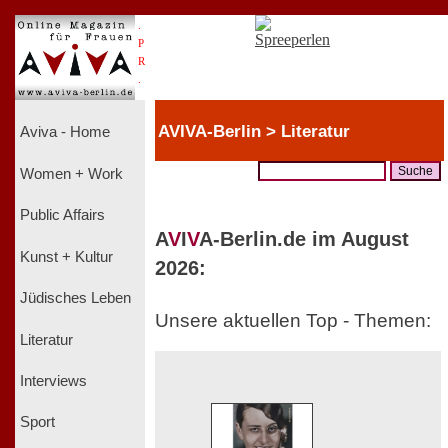
.
P
R
.
AVIVA-Berlin > Literatur
Aviva - Home
Women + Work
Public Affairs
A
V
I
V
A-Berlin.de im August
Kunst + Kultur
2026:
Jüdisches Leben
Unsere aktuellen Top - Themen:
Literatur
Interviews
Sport