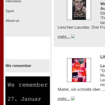
Interviews
We
Au
Sport
Di
"F
About us
la
Lieschen Lassdas. Drei Fra
mehr...
Li
We remember
Le
"D
Mu
Le
ni
Mutter, sie schreibt über 
mehr...