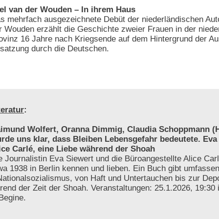
el van der Wouden – In ihrem Haus
s mehrfach ausgezeichnete Debüt der niederländischen Auto
r Wouden erzählt die Geschichte zweier Frauen in der niede
ovinz 16 Jahre nach Kriegsende auf dem Hintergrund der Au
satzung durch die Deutschen.
teratur
:
imund Wolfert, Oranna Dimmig, Claudia Schoppmann (H
rde uns klar, dass Bleiben Lebensgefahr bedeutete. Eva
ice Carlé, eine Liebe während der Shoah
e Journalistin Eva Siewert und die Büroangestellte Alice Carl
wa 1938 in Berlin kennen und lieben. Ein Buch gibt umfassen
 Nationalsozialismus, von Haft und Untertauchen bis zur Depo
hrend der Zeit der Shoah. Veranstaltungen: 25.1.2026, 19:30
 Begine.