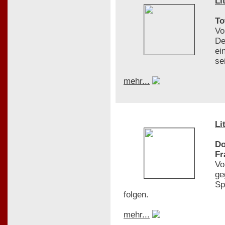
Li
To
Vo
De
ei
se
mehr...
Li
Do
Fr
Vo
ge
Sp
folgen.
mehr...