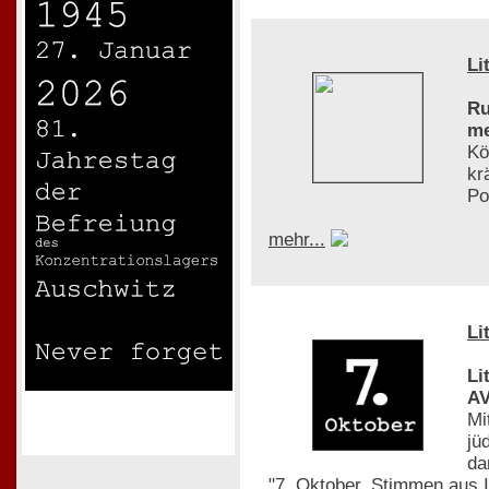
Li
Ru
me
Kö
kr
Po
mehr...
Li
Li
AV
Mi
jü
da
"7. Oktober. Stimmen aus 