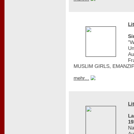
Li
Si
"W
Un
Au
Fr
MUSLIM GIRLS, EMANZIPAT
mehr...
Li
La
19
Na
Au