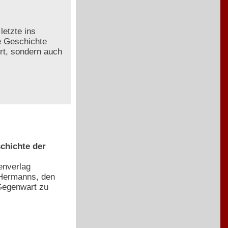
letzte ins
e Geschichte
ert, sondern auch
chichte der
enverlag
 Hermanns, den
Gegenwart zu