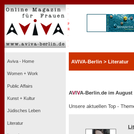
.
.
.
P
R
.
.
.
AVIVA-Berlin > Literatur
Aviva - Home
Women + Work
Public Affairs
A
V
I
V
A-Berlin.de im August
Kunst + Kultur
Unsere aktuellen Top - Them
Jüdisches Leben
Literatur
Li