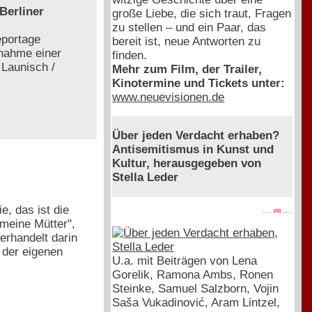
Berliner
große Liebe, die sich traut, Fragen
zu stellen – und ein Paar, das
eportage
bereit ist, neue Antworten zu
fnahme einer
finden.
 Launisch /
Mehr zum Film, der Trailer,
Kinotermine und Tickets unter:
www.neuevisionen.de
Über jeden Verdacht erhaben?
Antisemitismus in Kunst und
Kultur, herausgegeben von
Stella Leder
e, das ist die
. . . . PR . . . .
 meine Mütter",
verhandelt darin
 der eigenen
U.a. mit Beiträgen von Lena
Gorelik, Ramona Ambs, Ronen
Steinke, Samuel Salzborn, Vojin
Saša Vukadinović, Aram Lintzel,