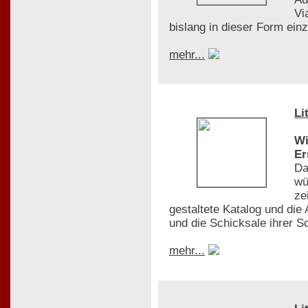
Vi
bislang in dieser Form einzi
mehr...
Li
Wi
Er
Da
wü
ze
gestaltete Katalog und di
und die Schicksale ihrer S
mehr...