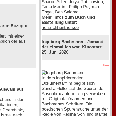
Sharon Adler, Julya Rabinowich,
Tania Martini, Philipp Peyman
Engel, Ben Salomo ...
Mehr Infos zum Buch und
Bestellung unter:
baren Rezepte
hentrichhentrich.de
ert mit einer
chbuch der aus
Ingeborg Bachmann - Jemand,
der einmal ich war. Kinostart:
25. Juni 2026
. . . . PR . . . .
In dem inspirierenden
Dokumentarfilm begibt sich
Sandra Hüller auf die Spuren der
 Auswahl auf
Ausnahmeautorin, eng verwoben
mit Originalaufnahmen und
l und in der
Bachmanns Schriften. Die
ikationen,
poetischen Spurensuche unter der
a Chernivsky,
Regie von Regina Schilling startet
Israel nach