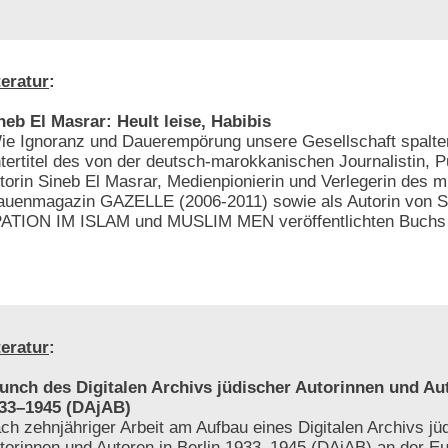
teratur
:
neb El Masrar: Heult leise, Habibis
ie Ignoranz und Dauerempörung unsere Gesellschaft spalte
tertitel des von der deutsch-marokkanischen Journalistin, Pu
torin Sineb El Masrar, Medienpionierin und Verlegerin des mu
auenmagazin GAZELLE (2006-2011) sowie als Autorin von 
ION IM ISLAM und MUSLIM MEN veröffentlichten Buchs 
teratur
:
unch des Digitalen Archivs jüdischer Autorinnen und Aut
33–1945 (DAjAB)
ch zehnjähriger Arbeit am Aufbau eines Digitalen Archivs jü
torinnen und Autoren in Berlin 1933–1945 (DAjAB) an der Eu