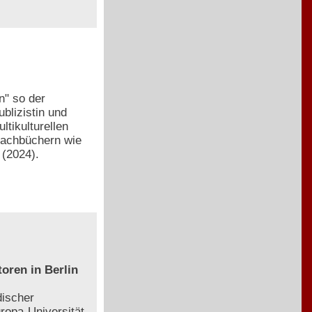
n" so der
blizistin und
ltikulturellen
Sachbüchern wie
(2024).
oren in Berlin
discher
ropa-Universität