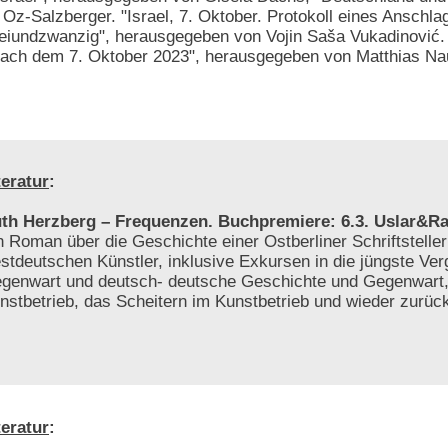
Oz-Salzberger. "Israel, 7. Oktober. Protokoll eines Anschla
reiundzwanzig", herausgegeben von Vojin Saša Vukadinović
 nach dem 7. Oktober 2023", herausgegeben von Matthias N
teratur
:
th Herzberg – Frequenzen. Buchpremiere: 6.3. Uslar&Rai
n Roman über die Geschichte einer Ostberliner Schriftsteller
stdeutschen Künstler, inklusive Exkursen in die jüngste Ver
genwart und deutsch- deutsche Geschichte und Gegenwart
nstbetrieb, das Scheitern im Kunstbetrieb und wieder zurüc
teratur
: