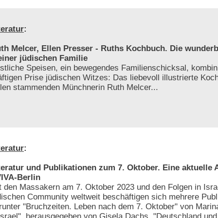
teratur
:
th Melcer, Ellen Presser - Ruths Kochbuch. Die wunder
iner jüdischen Familie
stliche Speisen, ein bewegendes Familienschicksal, kombini
äftigen Prise jüdischen Witzes: Das liebevoll illustrierte Ko
len stammenden Münchnerin Ruth Melcer...
teratur
:
teratur und Publikationen zum 7. Oktober. Eine aktuelle
IVA-Berlin
t den Massakern am 7. Oktober 2023 und den Folgen in Israe
dischen Community weltweit beschäftigen sich mehrere Publ
runter "Bruchzeiten. Leben nach dem 7. Oktober" von Marin
Israel", herausgegeben von Gisela Dachs, "Deutschland und 