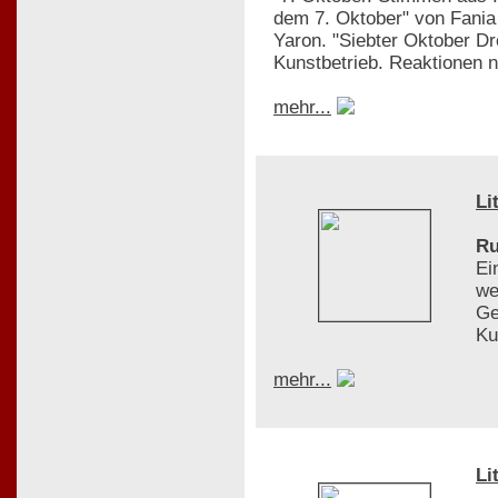
dem 7. Oktober" von Fania 
Yaron. "Siebter Oktober D
Kunstbetrieb. Reaktionen
mehr...
Li
Ru
Ei
we
Ge
Ku
mehr...
Li