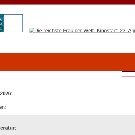
 2026:
en:
teratur
: