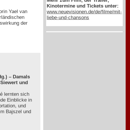
Mehr zum Film, der Trailer,
Kinotermine und Tickets unter:
rin Yael van
www.neuevisionen.de/de/filme/mit-
rländischen
liebe-und-chansons
swirkung der
g.) – Damals
 Siewert und
é lernten sich
de Einblicke in
rtation, und
 im Bajszel und