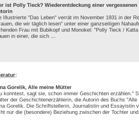
r ist Polly Tieck? Wiederentdeckung einer vergessenen 
torin
e Illustrierte "Das Leben" verrät im November 1931 in der R
rauen, die wir täglich lesen" unter einer ganzseitigen Nahau
chenden Frau mit Bubikopf und Monokel: "Polly Tieck / Katta
uen in einer, die sich …
teratur
:
na Gorelik, Alle meine Mütter
u konntest, sagt sie, schon immer Geschichten erzählen." Si
tter der Geschichtenerzählerin, die Autorin des Buchs "Alle
na Gorelik. Die Schriftstellerin, Journalistin und Essayistin 
cht nur die (besondere) Beziehung zwischen der Tochter und
…