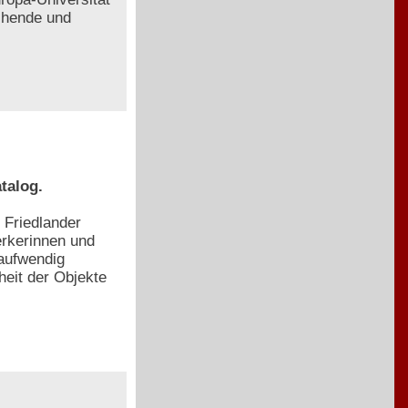
chende und
talog.
 Friedlander
erkerinnen und
aufwendig
eit der Objekte