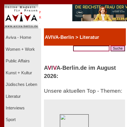
.
P
R
.
AVIVA-Berlin > Literatur
Aviva - Home
Women + Work
Public Affairs
A
V
I
V
A-Berlin.de im August
Kunst + Kultur
2026:
Jüdisches Leben
Unsere aktuellen Top - Themen:
Literatur
Interviews
Sport