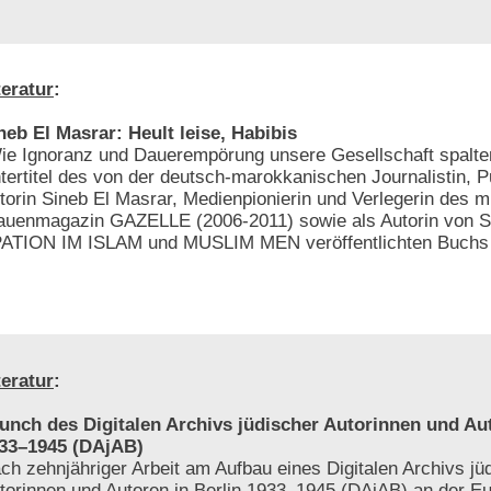
teratur
:
neb El Masrar: Heult leise, Habibis
ie Ignoranz und Dauerempörung unsere Gesellschaft spalte
tertitel des von der deutsch-marokkanischen Journalistin, Pu
torin Sineb El Masrar, Medienpionierin und Verlegerin des mu
auenmagazin GAZELLE (2006-2011) sowie als Autorin von 
ION IM ISLAM und MUSLIM MEN veröffentlichten Buchs 
teratur
:
unch des Digitalen Archivs jüdischer Autorinnen und Aut
33–1945 (DAjAB)
ch zehnjähriger Arbeit am Aufbau eines Digitalen Archivs jü
torinnen und Autoren in Berlin 1933–1945 (DAjAB) an der Eu