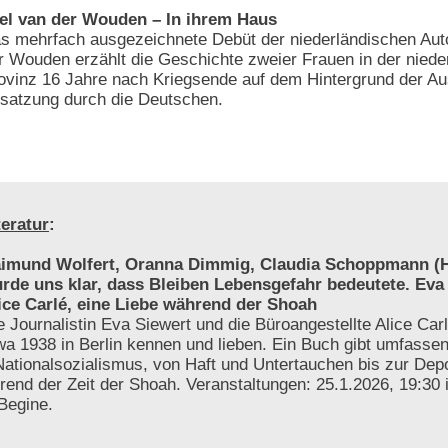
el van der Wouden – In ihrem Haus
s mehrfach ausgezeichnete Debüt der niederländischen Auto
r Wouden erzählt die Geschichte zweier Frauen in der niede
ovinz 16 Jahre nach Kriegsende auf dem Hintergrund der Au
satzung durch die Deutschen.
teratur
:
imund Wolfert, Oranna Dimmig, Claudia Schoppmann (H
rde uns klar, dass Bleiben Lebensgefahr bedeutete. Eva
ice Carlé, eine Liebe während der Shoah
e Journalistin Eva Siewert und die Büroangestellte Alice Carl
wa 1938 in Berlin kennen und lieben. Ein Buch gibt umfassen
 Nationalsozialismus, von Haft und Untertauchen bis zur Depo
hrend der Zeit der Shoah. Veranstaltungen: 25.1.2026, 19:30
 Begine.