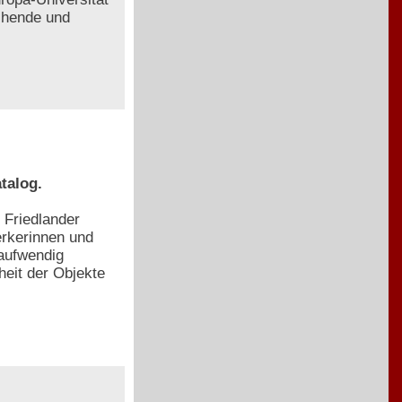
chende und
talog.
 Friedlander
erkerinnen und
aufwendig
eit der Objekte