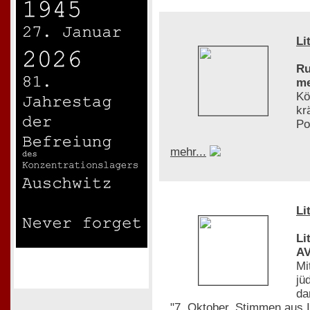
Li
Ru
me
Kö
kr
Po
mehr...
Li
Li
AV
Mi
jü
da
"7. Oktober. Stimmen aus 