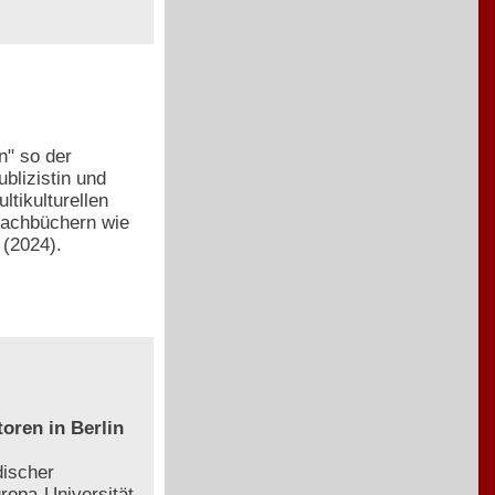
n" so der
blizistin und
ltikulturellen
Sachbüchern wie
(2024).
oren in Berlin
discher
ropa-Universität