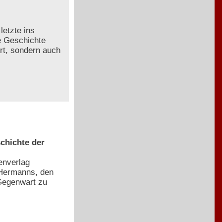
letzte ins
e Geschichte
ert, sondern auch
chichte der
enverlag
 Hermanns, den
Gegenwart zu