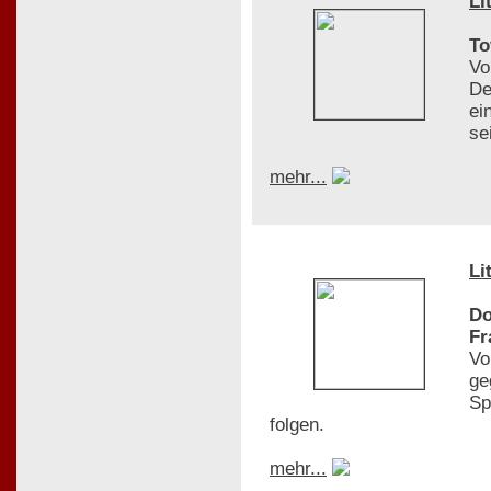
Li
To
Vo
De
ei
se
mehr...
Li
Do
Fr
Vo
ge
Sp
folgen.
mehr...