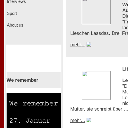
Interviews
We
Au
Sport
Di
"F
About us
la
Lieschen Lassdas. Drei Fra
mehr...
Li
We remember
Le
"D
Mu
Le
ni
Mutter, sie schreibt über 
mehr...