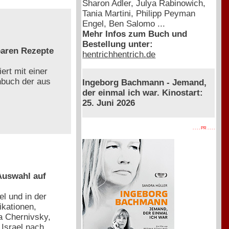
Sharon Adler, Julya Rabinowich,
Tania Martini, Philipp Peyman
Engel, Ben Salomo ...
Mehr Infos zum Buch und
Bestellung unter:
baren Rezepte
hentrichhentrich.de
ert mit einer
chbuch der aus
Ingeborg Bachmann - Jemand,
der einmal ich war. Kinostart:
25. Juni 2026
. . . . PR . . . .
 Auswahl auf
l und in der
ikationen,
a Chernivsky,
Israel nach