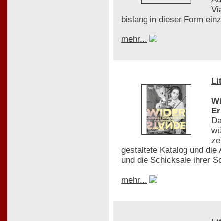
Vi
bislang in dieser Form einzi
mehr...
Li
Wi
Er
Da
wü
ze
gestaltete Katalog und di
und die Schicksale ihrer S
mehr...