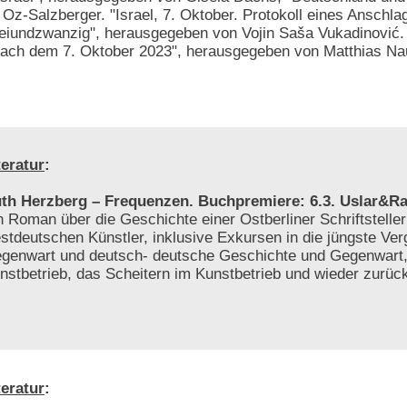
Oz-Salzberger. "Israel, 7. Oktober. Protokoll eines Anschla
reiundzwanzig", herausgegeben von Vojin Saša Vukadinović
 nach dem 7. Oktober 2023", herausgegeben von Matthias N
teratur
:
th Herzberg – Frequenzen. Buchpremiere: 6.3. Uslar&Rai
n Roman über die Geschichte einer Ostberliner Schriftsteller
stdeutschen Künstler, inklusive Exkursen in die jüngste Ver
genwart und deutsch- deutsche Geschichte und Gegenwart
nstbetrieb, das Scheitern im Kunstbetrieb und wieder zurüc
teratur
: