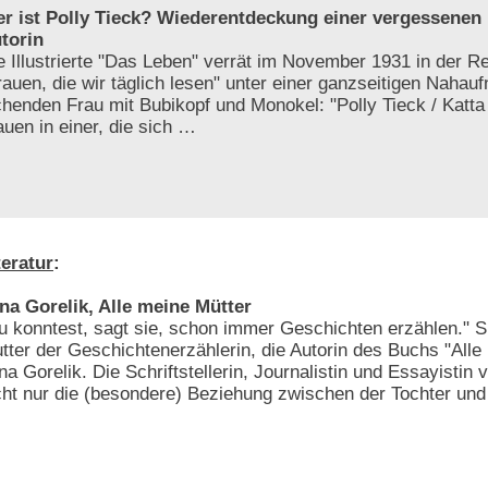
r ist Polly Tieck? Wiederentdeckung einer vergessenen 
torin
e Illustrierte "Das Leben" verrät im November 1931 in der R
rauen, die wir täglich lesen" unter einer ganzseitigen Nahau
chenden Frau mit Bubikopf und Monokel: "Polly Tieck / Katta
uen in einer, die sich …
teratur
:
na Gorelik, Alle meine Mütter
u konntest, sagt sie, schon immer Geschichten erzählen." Si
tter der Geschichtenerzählerin, die Autorin des Buchs "Alle
na Gorelik. Die Schriftstellerin, Journalistin und Essayistin 
cht nur die (besondere) Beziehung zwischen der Tochter und
…