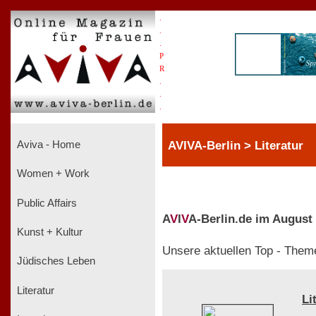
.
.
.
P
R
.
.
.
AVIVA-Berlin > Literatur
Aviva - Home
Women + Work
Public Affairs
A
V
I
V
A-Berlin.de im August
Kunst + Kultur
Unsere aktuellen Top - Them
Jüdisches Leben
Literatur
Li