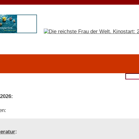
 2026:
en:
teratur
: