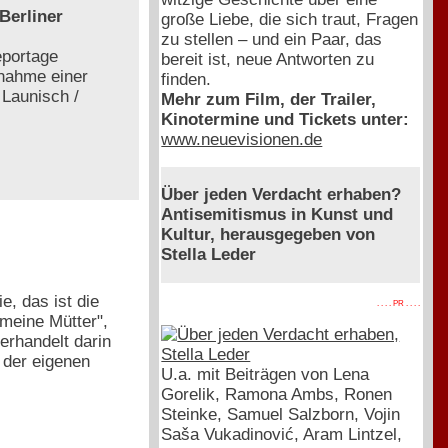
Berliner
große Liebe, die sich traut, Fragen
zu stellen – und ein Paar, das
eportage
bereit ist, neue Antworten zu
fnahme einer
finden.
 Launisch /
Mehr zum Film, der Trailer,
Kinotermine und Tickets unter:
www.neuevisionen.de
Über jeden Verdacht erhaben?
Antisemitismus in Kunst und
Kultur, herausgegeben von
Stella Leder
e, das ist die
. . . . PR . . . .
 meine Mütter",
verhandelt darin
 der eigenen
U.a. mit Beiträgen von Lena
Gorelik, Ramona Ambs, Ronen
Steinke, Samuel Salzborn, Vojin
Saša Vukadinović, Aram Lintzel,