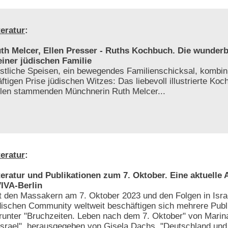
teratur
:
th Melcer, Ellen Presser - Ruths Kochbuch. Die wunder
iner jüdischen Familie
stliche Speisen, ein bewegendes Familienschicksal, kombini
äftigen Prise jüdischen Witzes: Das liebevoll illustrierte Ko
len stammenden Münchnerin Ruth Melcer...
teratur
:
teratur und Publikationen zum 7. Oktober. Eine aktuelle
IVA-Berlin
t den Massakern am 7. Oktober 2023 und den Folgen in Israe
dischen Community weltweit beschäftigen sich mehrere Publ
runter "Bruchzeiten. Leben nach dem 7. Oktober" von Marin
Israel", herausgegeben von Gisela Dachs, "Deutschland und 