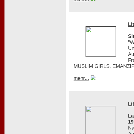
Li
Si
"W
Un
Au
Fr
MUSLIM GIRLS, EMANZIPAT
mehr...
Li
La
19
Na
Au