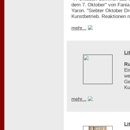
dem 7. Oktober" von Fania 
Yaron. "Siebter Oktober D
Kunstbetrieb. Reaktionen
mehr...
Li
Ru
Ei
we
Ge
Ku
mehr...
Li