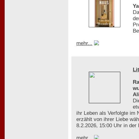
Ya
Da
de
Pr
Be
mehr...
Li
Ra
wu
Al
Di
et
ihr Leben als Verfolgte im
erzählt von ihrer Liebe wä
8.2.2026, 15:00 Uhr in der
mehr...